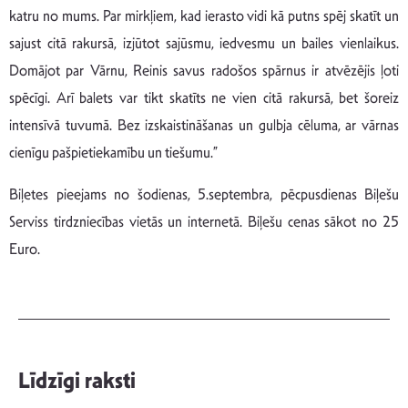
katru no mums. Par mirkļiem, kad ierasto vidi kā putns spēj skatīt un
sajust citā rakursā, izjūtot sajūsmu, iedvesmu un bailes vienlaikus.
Domājot par Vārnu, Reinis savus radošos spārnus ir atvēzējis ļoti
spēcīgi. Arī balets var tikt skatīts ne vien citā rakursā, bet šoreiz
intensīvā tuvumā. Bez izskaistināšanas un gulbja cēluma, ar vārnas
cienīgu pašpietiekamību un tiešumu.”
Biļetes pieejams no šodienas, 5.septembra, pēcpusdienas Biļešu
Serviss tirdzniecības vietās un internetā. Biļešu cenas sākot no 25
Euro.
Līdzīgi raksti