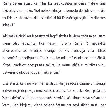
Reinis Sējāns atzīst, ka mīlestība pret kustību un dejas mākslu viņā
dzīvojusi visu mūžu, “bet neizskaidrojamu iemeslu dēļ līdz šim nebiju
to licis uz skatuves blakus mūzikai kā līdzvērtīgu sajūtu izteiksmes
līdzekli.”
Abi mākslinieki jau ir pazīstami kopš skolas laikiem, taču tā pa īstam
viens otru iepazinuši tikai nesen. Turpina Reinis: “Šī negaidītā
atkalredzēšanās izrādījās svarīgs punkts radošajā ceļā. Elzas
personībā ir noslēpums. Tas ir tas, ko mīlu māksliniekos un mākslā.
Kopā strādājot, nostiprinās sajūta, ka mūsu iekšējie mūzikas viļņu
uztvērēji darbojas līdzīgās frekvencēs.”
Elza stāsta, ka viņu vienmēr saistījusi Reiņa radošā gaume un spēcīgi
iedvesmojis dejai viņa muzikālais lidojums: “Es zinu, ka Reinī pašā mīt
īstens dejotājs. Nu esam sadevušies rokās, lai uzburtu savu stāstu par
Vārnu, jeb lidojumu vienā cēlienā. Stāstu par sevi, tiklab stāstu par