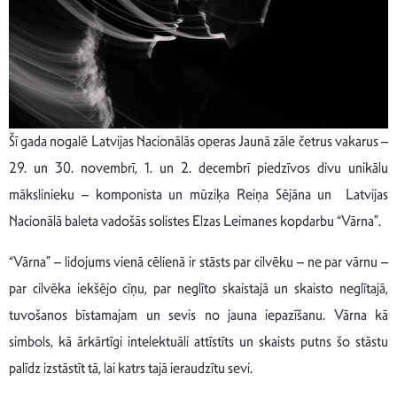
Šī gada nogalē Latvijas Nacionālās operas Jaunā zāle četrus vakarus –
29. un 30. novembrī, 1. un 2. decembrī piedzīvos divu unikālu
mākslinieku – komponista un mūziķa Reiņa Sējāna un Latvijas
Nacionālā baleta vadošās solistes Elzas Leimanes kopdarbu “Vārna”.
“Vārna” – lidojums vienā cēlienā ir stāsts par cilvēku – ne par vārnu –
par cilvēka iekšējo cīņu, par neglīto skaistajā un skaisto neglītajā,
tuvošanos bīstamajam un sevis no jauna iepazīšanu. Vārna kā
simbols, kā ārkārtīgi intelektuāli attīstīts un skaists putns šo stāstu
palīdz izstāstīt tā, lai katrs tajā ieraudzītu sevi.