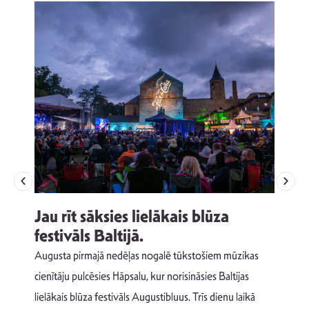
Jau rīt sāksies lielākais blūza
festivāls Baltijā.
p
Augusta pirmajā nedēļas nogalē tūkstošiem mūzikas
T
cienītāju pulcēsies Hāpsalu, kur norisināsies Baltijas
v
lielākais blūza festivāls Augustibluus. Trīs dienu laikā