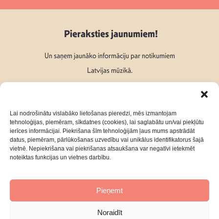
Pieraksties jaunumiem!
Un saņem jaunāko informāciju par notikumiem
Latvijas mūzikā.
Lai nodrošinātu vislabāko lietošanas pieredzi, mēs izmantojam
tehnoloģijas, piemēram, sīkdatnes (cookies), lai saglabātu un/vai piekļūtu
ierīces informācijai. Piekrišana šīm tehnoloģijām ļaus mums apstrādāt
Seko mums:
datus, piemēram, pārlūkošanas uzvedību vai unikālus identifikatorus šajā
vietnē. Nepiekrišana vai piekrišanas atsaukšana var negatīvi ietekmēt
noteiktas funkcijas un vietnes darbību.
Pieņemt
Par mums
Kontakti
Noraidīt