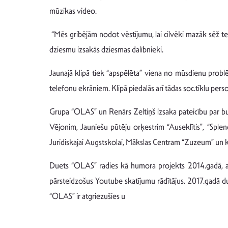
mūzikas video.
“Mēs gribējām nodot vēstījumu, lai cilvēki mazāk sēž te
dziesmu izsakās dziesmas dalībnieki.
Jaunajā klipā tiek “apspēlēta” viena no mūsdienu prob
telefonu ekrāniem. Klipā piedalās arī tādas soc.tīklu perso
Grupa “OLAS” un Renārs Zeltiņš izsaka pateicību par bu
Vējonim, Jauniešu pūtēju orķestrim “Auseklītis”, “Sple
Juridiskajai Augstskolai, Mākslas Centram “Zuzeum” un
Duets “OLAS” radies kā humora projekts 2014.gadā, a
pārsteidzošus Youtube skatījumu rādītājus. 2017.gadā due
“OLAS” ir atgriezušies u