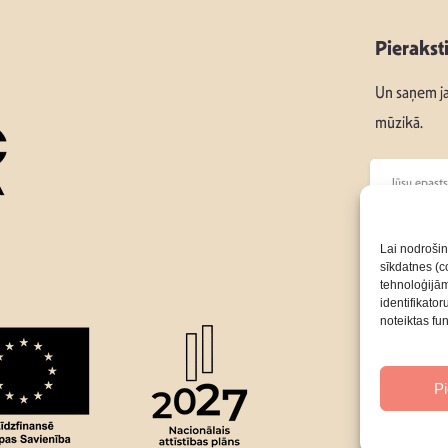
Pierakst
Un saņem ja
mūzikā.
Seko mums
Lai nodrošin
sīkdatnes (co
tehnoloģijā
Par Mums
identifikato
noteiktas fu
P