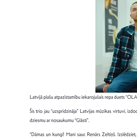
Latvijā plašu atpazīstamību iekarojušais repa duets “OL
Šis trio jau “uzspridzināja” Latvijas mūzikas virtuvi, iz
dziesmu ar nosaukumu “Glāsti”.
“Dāmas un kungi! Mani sauc Renārs Zeltiņš. Izslēdziet