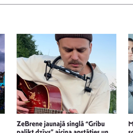
ZeBrene jaunajā singlā “Gribu
M
palikt dzīvs” aicina apstāties un
s