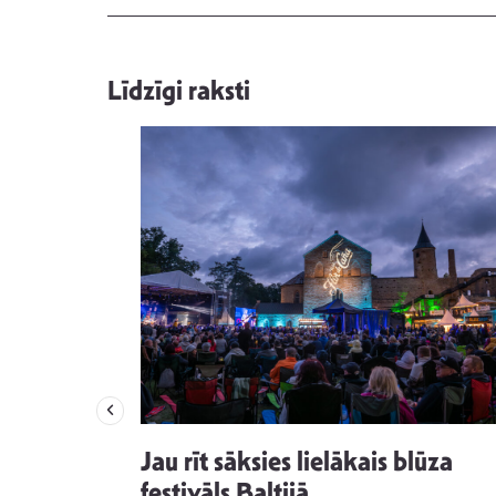
Līdzīgi raksti
izdod
Jau rīt sāksies lielākais blūza
s nav ko
festivāls Baltijā.