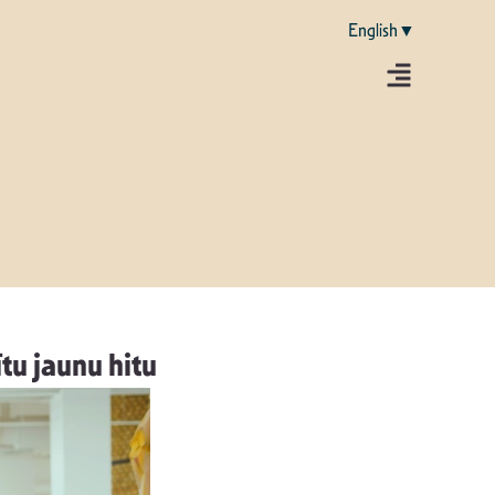
English▼
tu jaunu hitu