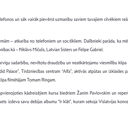
lefonos un sāk vairāk pievērst uzmanību saviem tuvajiem cilvēkiem reāla
lēmām – atkarība no telefoniem un soc.tīkliem. Dalībnieki parāda, ka 
nības kā – Niklāvs Mičulis, Latvian Sisters un Felipe Gabriel.
rvīgu sadarbību, neviltotu draudzību un neatkārtojamu viesmīlību kli
ndid Palace”, Tirdzniecības centram “Alfa”, aktīvās atpūtas un izklaid
 klipa filmētājam Tomam Ringam.
pvienojoties kādreizējiem kursa biedriem Žanim Pavlovskim un reper
ts izdeva savu debijas albumu “Ir klāt”, kuram sekoja Vislatvijas konce