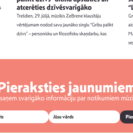
atcerēties dzīvēsvarīgāko
“
s
Trešdien, 29. jūlijā, mūziķis ZeBrene klausītāju
Gr
vērtējumam nodod savu jaunāko singlu “Gribu palikt
ai
dzīvs” – personisku un filozofisku skaņdarbu, kas
MA
se
Pieraksties jaunumie
 saņem svarīgāko informāciju par notikumiem mūzi
Pie