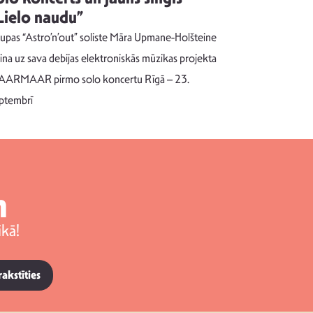
Lielo naudu”
izdod si
uzrakstī
upas “Astro’n’out” soliste Māra Upmane-Holšteine
Pēc ilgākas ra
cina uz sava debijas elektroniskās mūzikas projekta
dziesmu autors
ARMAAR pirmo solo koncertu Rīgā – 23.
singlu “NESA
ptembrī
m
kā!
rakstīties