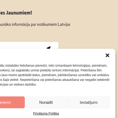
ies Jaunumiem!
unāko informāciju par notikumiem Latvijas
:
ātu vislabāko lietošanas pieredzi, mēs izmantojam tehnoloģijas, piemēram,
okies), lai saglabātu un/vai piekļūtu ierīces informācijai. Piekrišana šīm
m ļaus mums apstrādāt datus, piemēram, pārlūkošanas uzvedību vai unikālus
Kontakti
Privātuma Politika
rus šajā vietnē. Nepiekrišana vai piekrišanas atsaukšana var negatīvi ietekmēt
nkcijas un vietnes darbību.
ieņemt
Noraidīt
Iestatījumi
Privātuma Politika