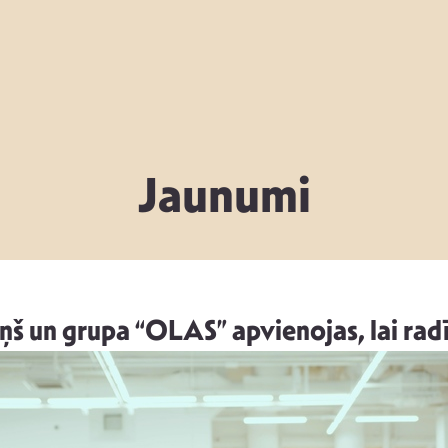
Jaunumi
ņš un grupa “OLAS” apvienojas, lai radī