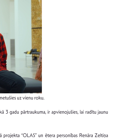
metušies uz vienu roku.
ekā 3 gadu pārtraukuma, ir apvienojušies, lai radītu jaunu
ālā projekta “OLAS” un ētera personības Renāra Zeltiņa