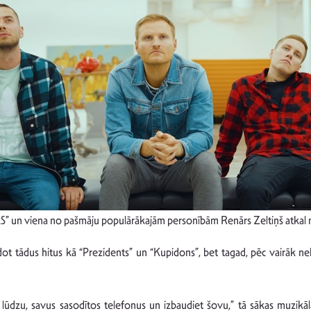
AS” un viena no pašmāju populārākajām personībām Renārs Zeltiņš atkal 
dodot tādus hitus kā “Prezidents” un “Kupidons”, bet tagad, pēc vairāk n
, lūdzu, savus sasodītos telefonus un izbaudiet šovu,” tā sākas muzik