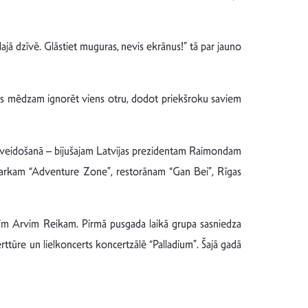
jā dzīvē. Glāstiet muguras, nevis ekrānus!” tā par jauno
mēs mēdzam ignorēt viens otru, dodot priekšroku saviem
pa veidošanā – bijušajam Latvijas prezidentam Raimondam
es parkam “Adventure Zone”, restorānam “Gan Bei”, Rīgas
im Arvim Reikam. Pirmā pusgada laikā grupa sasniedza
rttūre un lielkoncerts koncertzālē “Palladium”. Šajā gadā