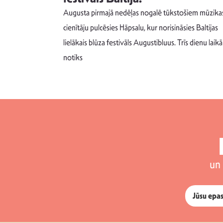
Augusta pirmajā nedēļas nogalē tūkstošiem mūzika
m un spējai
cienītāju pulcēsies Hāpsalu, kur norisināsies Baltijas
 šādu noskaņu
lielākais blūza festivāls Augustibluus. Trīs dienu laikā
notiks
un