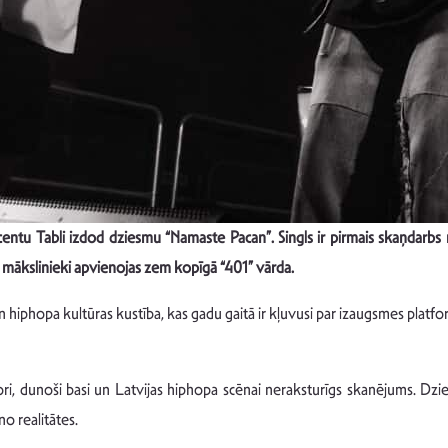
entu Tabli izdod dziesmu “Namaste Pacan”. Singls ir pirmais skaņdarbs
a mākslinieki apvienojas zem kopīgā “401” vārda.
 hiphopa kultūras kustība, kas gadu gaitā ir kļuvusi par izaugsmes plat
ori, dunoši basi un Latvijas hiphopa scēnai neraksturīgs skanējums. Dzie
no realitātes.