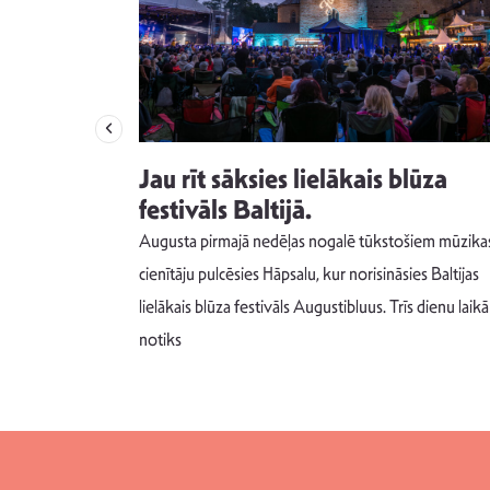
izdod
Jau rīt sāksies lielākais blūza
s nav ko
festivāls Baltijā.
Augusta pirmajā nedēļas nogalē tūkstošiem mūzika
m un spējai
cienītāju pulcēsies Hāpsalu, kur norisināsies Baltijas
 šādu noskaņu
lielākais blūza festivāls Augustibluus. Trīs dienu laikā
notiks