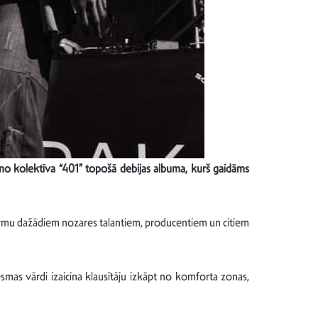
 no kolektīva “401” topošā debijas albuma, kurš gaidāms
formu dažādiem nozares talantiem, producentiem un citiem
smas vārdi izaicina klausītāju izkāpt no komforta zonas,