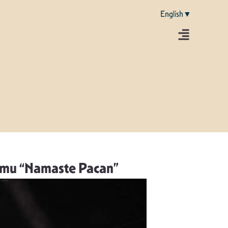
English▼
esmu “Namaste Pacan”