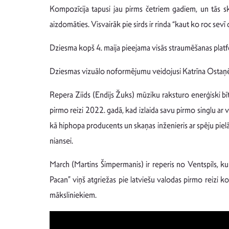
Kompozīcija tapusi jau pirms četriem gadiem, un tās sk
aizdomāties. Visvairāk pie sirds ir rinda “kaut ko roc sevī d
Dziesma kopš 4. maija pieejama visās straumēšanas pl
Dziesmas vizuālo noformējumu veidojusi Katrīna Ostaņēv
Repera Ziids (Endijs Žuks) mūziku raksturo enerģiski bīti
pirmo reizi 2022. gadā, kad izlaida savu pirmo singlu ar
kā hiphopa producents un skaņas inženieris ar spēju piel
niansei.
March (Martins Šimpermanis) ir reperis no Ventspils, ku
Pacan” viņš atgriežas pie latviešu valodas pirmo reizi 
māksliniekiem.