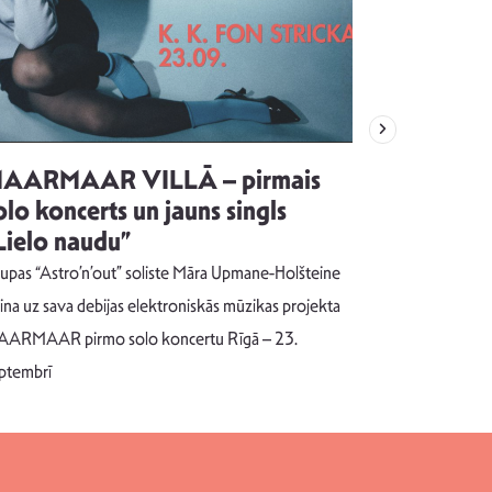
AARMAAR VILLĀ – pirmais
“Emocijas
olo koncerts un jauns singls
kļūt par
Lielo naudu”
izdod si
uzrakstī
upas “Astro’n’out” soliste Māra Upmane-Holšteine
Pēc ilgākas ra
cina uz sava debijas elektroniskās mūzikas projekta
dziesmu autors
ARMAAR pirmo solo koncertu Rīgā – 23.
singlu “NESA
ptembrī