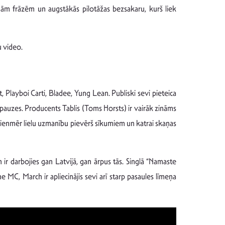
amām frāzēm un augstākās pilotāžas bezsakaru, kurš liek
 video.
, Playboi Carti, Bladee, Yung Lean. Publiski sevi pieteica
 pauzes. Producents Tablis (Toms Horsts) ir vairāk zināms
 vienmēr lielu uzmanību pievērš sīkumiem un katrai skaņas
ir darbojies gan Latvijā, gan ārpus tās. Singlā “Namaste
MC, March ir apliecinājis sevi arī starp pasaules līmeņa