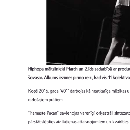
Hiphopa mākslinieki March un Ziids sadarbībā ar produc
šovasar. Albums iezīmēs pirmo reizi, kad visi 11 kolektīv
Kopš 2016. gada “401” darbojas kā neatkarīga mūzikas un
radošajiem prātiem.
“Namaste Pacan” savienojas varenīgi orķestrāli sintezat
pārstāt slēpties aiz ikdienas attaisnojumiem un izvairīties 