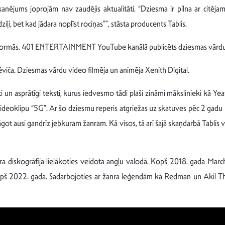
anējums joprojām nav zaudējis aktualitāti. “Dziesma ir pilna ar citēj
ziļi, bet kad jādara noplīst rociņas””, stāsta producents Tablis.
atformās. 401 ENTERTAINMENT YouTube kanālā publicēts dziesmas vārdu
iča. Dziesmas vārdu video filmēja un animēja Xenith Digital.
 un asprātīgi teksti, kurus iedvesmo tādi plaši zināmi mākslinieki kā Yeat
 videoklipu “5G”. Ar šo dziesmu reperis atgriežas uz skatuves pēc 2 gadu
āgot ausi gandrīz jebkuram žanram. Kā visos, tā arī šajā skaņdarbā Tablis
ra diskogrāfija lielākoties veidota angļu valodā. Kopš 2018. gada March 
kopš 2022. gada. Sadarbojoties ar žanra leģendām kā Redman un Akil The 