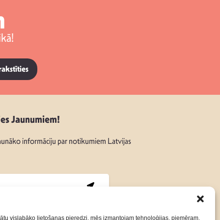
m
kā!
rakstīties
ies Jaunumiem!
unāko informāciju par notikumiem Latvijas
:
ātu vislabāko lietošanas pieredzi, mēs izmantojam tehnoloģijas, piemēram,