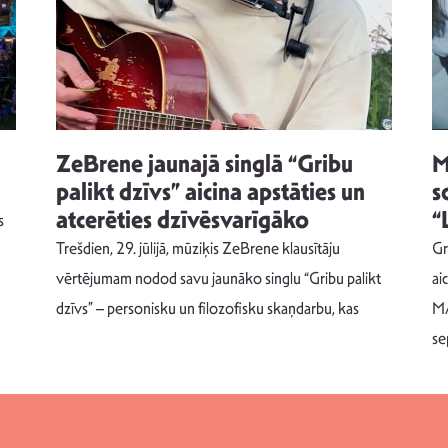
ZeBrene jaunajā singlā “Gribu
M
palikt dzīvs” aicina apstāties un
s
atcerēties dzīvēsvarīgāko
“
s
Trešdien, 29. jūlijā, mūziķis ZeBrene klausītāju
Gr
vērtējumam nodod savu jaunāko singlu “Gribu palikt
ai
dzīvs” – personisku un filozofisku skaņdarbu, kas
MA
se