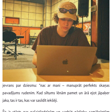
jevrans par dziesmu: “nac ar mani – manuprāt perfekts skaņas
pavadījums rudenim. Kad siltums lēnām pamet un ārā ejot jāpaķer
jaka, tas ir tas, kas var sasildīt iekšēji.
Šis ir stāsts par pašaizliedzīgām un varbūt pārlieku samākslotām