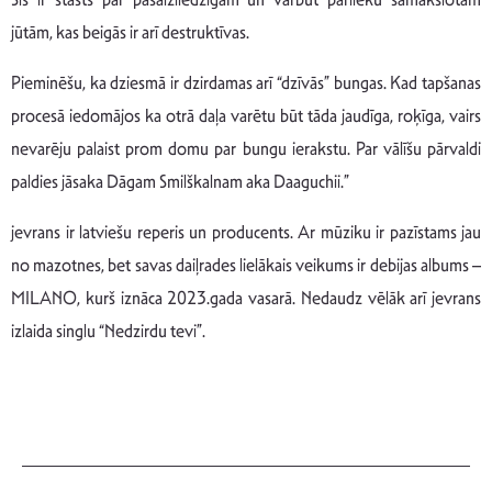
jūtām, kas beigās ir arī destruktīvas.
Pieminēšu, ka dziesmā ir dzirdamas arī “dzīvās” bungas. Kad tapšanas
procesā iedomājos ka otrā daļa varētu būt tāda jaudīga, roķīga, vairs
nevarēju palaist prom domu par bungu ierakstu. Par vālīšu pārvaldi
paldies jāsaka Dāgam Smilškalnam aka Daaguchii.”
jevrans ir latviešu reperis un producents. Ar mūziku ir pazīstams jau
no mazotnes, bet savas daiļrades lielākais veikums ir debijas albums –
MILANO, kurš iznāca 2023.gada vasarā. Nedaudz vēlāk arī jevrans
izlaida singlu “Nedzirdu tevi”.