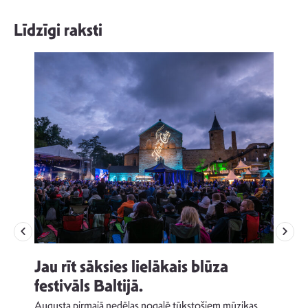
Līdzīgi raksti
Jau rīt sāksies lielākais blūza
festivāls Baltijā.
p
Augusta pirmajā nedēļas nogalē tūkstošiem mūzikas