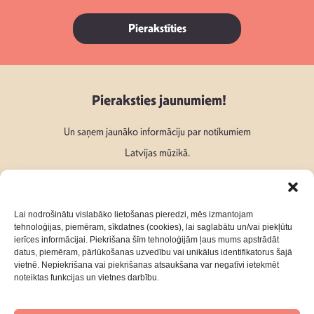
Pierakstīties
Pieraksties jaunumiem!
Un saņem jaunāko informāciju par notikumiem
Latvijas mūzikā.
Lai nodrošinātu vislabāko lietošanas pieredzi, mēs izmantojam
tehnoloģijas, piemēram, sīkdatnes (cookies), lai saglabātu un/vai piekļūtu
ierīces informācijai. Piekrišana šīm tehnoloģijām ļaus mums apstrādāt
Seko mums:
datus, piemēram, pārlūkošanas uzvedību vai unikālus identifikatorus šajā
vietnē. Nepiekrišana vai piekrišanas atsaukšana var negatīvi ietekmēt
noteiktas funkcijas un vietnes darbību.