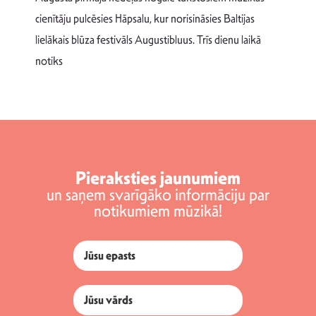
T
cienītāju pulcēsies Hāpsalu, kur norisināsies Baltijas
v
lielākais blūza festivāls Augustibluus. Trīs dienu laikā
d
notiks
Pieraksties jaunumiem
un saņem svarīgāko informāciju par
notikumiem mūzikā!