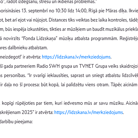
kšo”, radot izdegšanu, stresu un ikdienas problēmas.”
orisināsies 13. septembrī no 10:30 līdz 14:00, Rīgā pie Māras dīķa. Ikvie
ot, bet arī ejot vai nūjojot. Distances tiks veiktas bez laika kontroles, t
m, būs iespēja izkustēties, tikties ar mūziķiem un baudīt muzikālus prie
ā novirzīts “Fonda Līdzskaņa” mūziķu atbalsta programmām. Reģistrējo
res dalībnieku atbalstam.
neizdegot!’ ir atvērta:
https://lidzskana.lv/merkziedojums
.
ar šī gada partneriem Radio SWH grupa un TVNET Grupa veiks skaidrojoš
personības. “Ir svarīgi ieklausīties, saprast un sniegt atbalstu līdzcilv
 ir daļa no šī procesa: būt kopā, lai palīdzētu viens otram. Tāpēc aici
vē, kopīgi rūpējoties par tiem, kuri iedvesmo mūs ar savu mūziku. Aici
u skrējienam 2025” ir atvērta:
https://lidzskana.lv/merkziedojums
.
darbību pieejama: