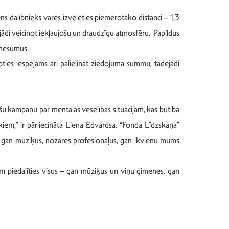
ns dalībnieks varēs izvēlēties piemērotāko distanci – 1,3
ādējādi veicinot iekļaujošu un draudzīgu atmosfēru. Papildus
kšnesumus.
ties iespējams arī palielināt ziedojuma summu, tādējādi
u kampaņu par mentālās veselības situācijām, kas būtībā
ēkiem,” ir pārliecināta Liena Edvardsa, “Fonda Līdzskaņa”
nām gan mūziķus, nozares profesionāļus, gan ikvienu mums
nām piedalīties visus – gan mūziķus un viņu ģimenes, gan