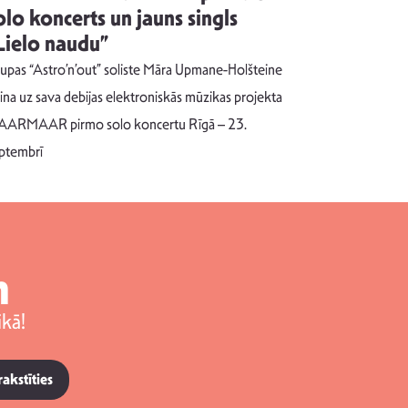
olo koncerts un jauns singls
kļūt par
Lielo naudu”
izdod si
uzrakstī
upas “Astro’n’out” soliste Māra Upmane-Holšteine
Pēc ilgākas ra
cina uz sava debijas elektroniskās mūzikas projekta
dziesmu autors
ARMAAR pirmo solo koncertu Rīgā – 23.
singlu “NESA
ptembrī
m
kā!
rakstīties