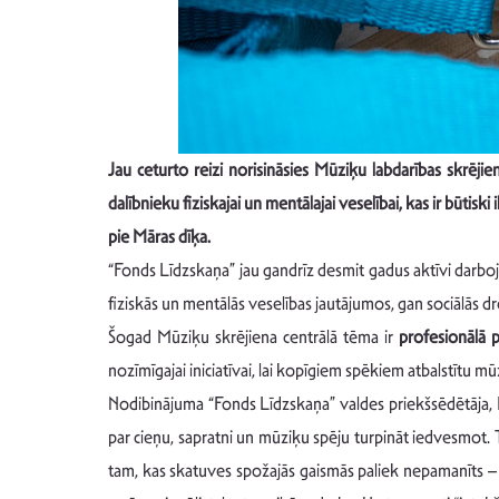
Jau ceturto reizi norisināsies Mūziķu labdarības skrēj
dalībnieku fiziskajai un mentālajai veselībai, kas ir būtis
pie Māras dīķa.
“Fonds Līdzskaņa” jau gandrīz desmit gadus aktīvi darboj
fiziskās un mentālās veselības jautājumos, gan sociālās dro
Šogad Mūziķu skrējiena centrālā tēma ir
profesionālā p
nozīmīgajai iniciatīvai, lai kopīgiem spēkiem atbalstītu m
Nodibinājuma “Fonds Līdzskaņa” valdes priekšsēdētāja, Lat
par cieņu, sapratni un mūziķu spēju turpināt iedvesmot. 
tam, kas skatuves spožajās gaismās paliek nepamanīts – p