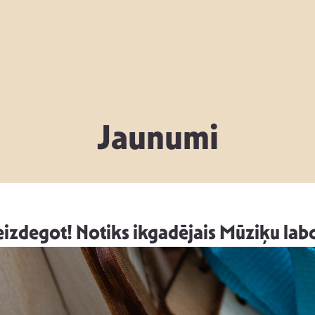
Jaunumi
eizdegot! Notiks ikgadējais Mūziķu labd