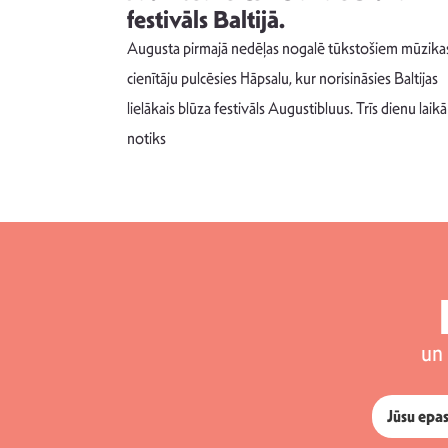
s nav ko
festivāls Baltijā.
Augusta pirmajā nedēļas nogalē tūkstošiem mūzika
m un spējai
cienītāju pulcēsies Hāpsalu, kur norisināsies Baltijas
 šādu noskaņu
lielākais blūza festivāls Augustibluus. Trīs dienu laikā
notiks
un