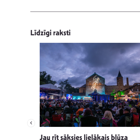
Līdzīgi raksti
izdod
Jau rīt sāksies lielākais blūza