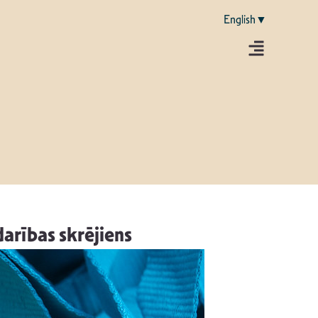
English▼
arības skrējiens