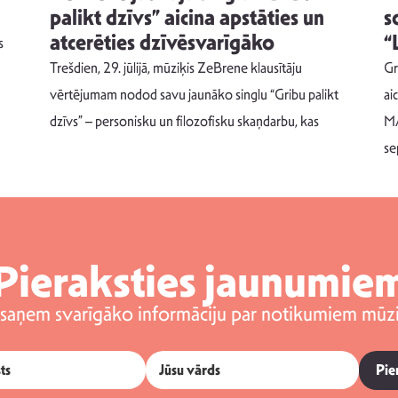
palikt dzīvs” aicina apstāties un
s
atcerēties dzīvēsvarīgāko
“
s
Trešdien, 29. jūlijā, mūziķis ZeBrene klausītāju
Gr
vērtējumam nodod savu jaunāko singlu “Gribu palikt
ai
dzīvs” – personisku un filozofisku skaņdarbu, kas
MA
se
Pieraksties jaunumie
 saņem svarīgāko informāciju par notikumiem mūzi
Pie