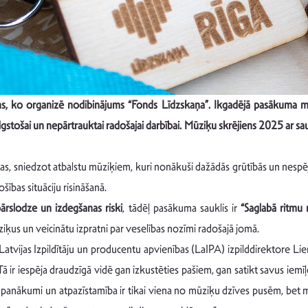
iens, ko organizē nodibinājums “Fonds Līdzskaņa”. Ikgadējā pasākuma 
ki ilgstošai un nepārtrauktai radošajai darbībai. Mūziķu skrējiens 2025 ar 
as, sniedzot atbalstu mūziķiem, kuri nonākuši dažādās grūtībās un nespēj 
šības situāciju risināšanā.
ārslodze un izdegšanas riski
, tādēļ pasākuma sauklis ir
“Saglabā ritmu 
ūziķus un veicinātu izpratni par veselības nozīmi radošajā jomā.
vijas Izpildītāju un producentu apvienības (LaIPA) izpilddirektore Liena
Tā ir iespēja draudzīgā vidē gan izkustēties pašiem, gan satikt savus iem
anākumi un atpazīstamība ir tikai viena no mūziķu dzīves pusēm, bet mūzi