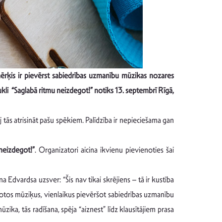
mērķis ir pievērst sabiedrības uzmanību mūzikas nozares
saukli “Saglabā ritmu neizdegot!” notiks 13. septembrī Rīgā,
tās atrisināt pašu spēkiem. Palīdzība ir nepieciešama gan
neizdegot!”
. Organizatori aicina ikvienu pievienoties šai
 Edvardsa uzsver: “Šis nav tikai skrējiens – tā ir kustība
īļotos mūziķus, vienlaikus pievēršot sabiedrības uzmanību
ka, tās radīšana, spēja “aiznest” līdz klausītājiem prasa