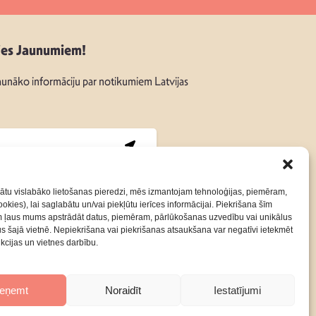
ies Jaunumiem!
unāko informāciju par notikumiem Latvijas
:
ātu vislabāko lietošanas pieredzi, mēs izmantojam tehnoloģijas, piemēram,
okies), lai saglabātu un/vai piekļūtu ierīces informācijai. Piekrišana šīm
m ļaus mums apstrādāt datus, piemēram, pārlūkošanas uzvedību vai unikālus
Kontakti
Privātuma Politika
rus šajā vietnē. Nepiekrišana vai piekrišanas atsaukšana var negatīvi ietekmēt
nkcijas un vietnes darbību.
ieņemt
Noraidīt
Iestatījumi