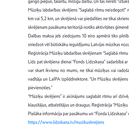
garīgo piepūli, talantu, milzīgu darbu. Un tas nereti “iztu
Mūziķu labdarības skrējiens “Saglabā ritmu neizdegot!” n
km vai 5,2 km, un skrējienā var piedalīties ne tikai skrien
skrējienam pasākuma teritorijā notiks aktivitātes ģimenē
Dalības maksa jeb ziedojums 10 eiro apmērā tiks pilnīb
sniedzot vēl būtiskāku ieguldījumu Latvijas mūzikas noza
Reģistrācija Mūziķu labdarības skrējienam “Saglabā ritmu 
Līdz pat skrējiena dienai “Fonds Līdzskaņa” sadarbībā 
var skart ikvienu no mums, ne tikai mūziķus vai radošas 
vadītāja un LaIPA izpilddirektore. “Un Mūziķu skrējiens
pievienoties.”
“Mūziķu skrējiens” ir aicinājums saglabāt ritmu arī dzī
klausītājus, atbalstītājus un draugus. Reģistrācija “Mūziķ
Plašāka informācija par pasākumu un “Fonda Līdzskaņa” 
https://www.lidzskana.lv/muzikuskrejiens