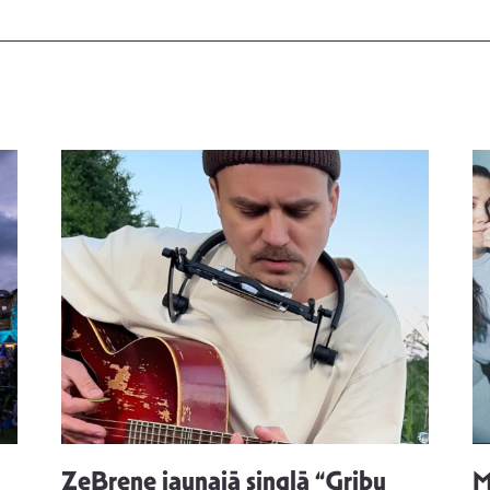
ZeBrene jaunajā singlā “Gribu
M