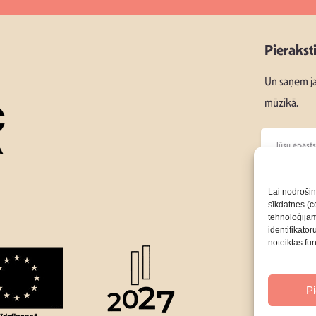
Pierakst
Un saņem ja
mūzikā.
Seko mums
Lai nodrošin
sīkdatnes (co
tehnoloģijā
Par Mums
identifikato
noteiktas fu
P