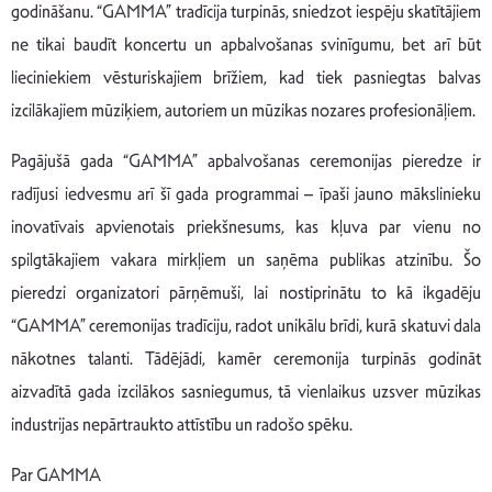
godināšanu. “GAMMA” tradīcija turpinās, sniedzot iespēju skatītājiem
ne tikai baudīt koncertu un apbalvošanas svinīgumu, bet arī būt
lieciniekiem vēsturiskajiem brīžiem, kad tiek pasniegtas balvas
izcilākajiem mūziķiem, autoriem un mūzikas nozares profesionāļiem.
Pagājušā gada “GAMMA” apbalvošanas ceremonijas pieredze ir
radījusi iedvesmu arī šī gada programmai – īpaši jauno mākslinieku
inovatīvais apvienotais priekšnesums, kas kļuva par vienu no
spilgtākajiem vakara mirkļiem un saņēma publikas atzinību. Šo
pieredzi organizatori pārņēmuši, lai nostiprinātu to kā ikgadēju
“GAMMA” ceremonijas tradīciju, radot unikālu brīdi, kurā skatuvi dala
nākotnes talanti. Tādējādi, kamēr ceremonija turpinās godināt
aizvadītā gada izcilākos sasniegumus, tā vienlaikus uzsver mūzikas
industrijas nepārtraukto attīstību un radošo spēku.
Par GAMMA