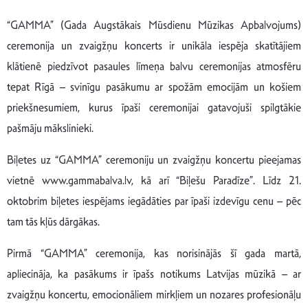
“GAMMA” (Gada Augstākais Mūsdienu Mūzikas Apbalvojums)
ceremonija un zvaigžņu koncerts ir unikāla iespēja skatītājiem
klātienē piedzīvot pasaules līmeņa balvu ceremonijas atmosfēru
tepat Rīgā – svinīgu pasākumu ar spožām emocijām un košiem
priekšnesumiem, kurus īpaši ceremonijai gatavojuši spilgtākie
pašmāju mākslinieki.
Biļetes uz “GAMMA” ceremoniju un zvaigžņu koncertu pieejamas
vietnē www.gammabalva.lv, kā arī “Biļešu Paradīze”. Līdz 21.
oktobrim biļetes iespējams iegādāties par īpaši izdevīgu cenu – pēc
tam tās kļūs dārgākas.
Pirmā “GAMMA” ceremonija, kas norisinājās šī gada martā,
apliecināja, ka pasākums ir īpašs notikums Latvijas mūzikā – ar
zvaigžņu koncertu, emocionāliem mirkļiem un nozares profesionāļu