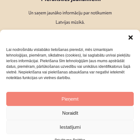
Un saņem jaunāko informāciju par notikumiem
Latvijas mūzikā.
Lai nodrošinātu vislabāko lietošanas pieredzi, mēs izmantojam
tehnoloģijas, piemēram, sīkdatnes (cookies), lai saglabātu un/vai piekļūtu
ierīces informācijai. Piekrišana šīm tehnoloģijām ļaus mums apstrādāt
Seko mums:
datus, piemēram, pārlūkošanas uzvedību vai unikālus identifikatorus šajā
vietnē. Nepiekrišana vai piekrišanas atsaukšana var negatīvi ietekmēt
noteiktas funkcijas un vietnes darbību.
Pieņemt
Par mums
Kontakti
Noraidīt
Privātuma Politika
Iestatījumi