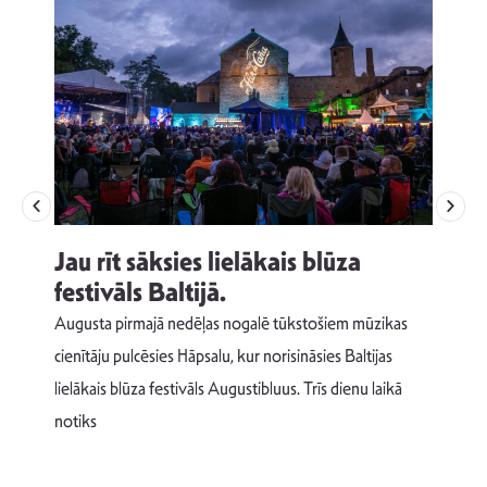
Jau rīt sāksies lielākais blūza
festivāls Baltijā.
p
Augusta pirmajā nedēļas nogalē tūkstošiem mūzikas
T
cienītāju pulcēsies Hāpsalu, kur norisināsies Baltijas
v
lielākais blūza festivāls Augustibluus. Trīs dienu laikā
d
notiks