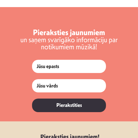
Pieraksties jaunumiem
un saņem svarīgāko informāciju par
notikumiem mūzikā!
Pierakstīties
Pieraksties jaunumiem!