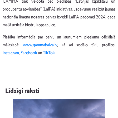
GAMMA tiek veidota pēc biedrības “Latvijas Izpildītāju un
producentu apvienības” (LaIPA) iniciatīvas, uzdevumu realizēt jaunas
nacionāla līmeņa nozares balvas izveidi LaIPA padomei 2024. gada
maijā uzticēja biedru kopsapulce.
Plašāka informācija par balvu un jaunumiem pieejama oficiālajā
mājaslapā:
www.gammabalva.lv
, kā arī sociālo tīklu profilos:
Instagram
,
Facebook
un
TikTok
.
Līdzīgi raksti