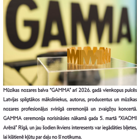
Mūzikas nozares balva “GAMMA” arī 2026. gadā vienkopus pulcēs
Latvijas spilgtākos māksliniekus, autorus, producentus un mūzikas
nozares profesionāļus svinīgā ceremonijā un zvaigžņu koncertā.
GAMMA ceremonija norisināsies nākamā gada 5. martā “XIAOMI
Arēnā” Rīgā, un jau šodien ikviens interesents var iegādāties biļetes,
lai klātienē kļūtu par daļu no šī notikuma.