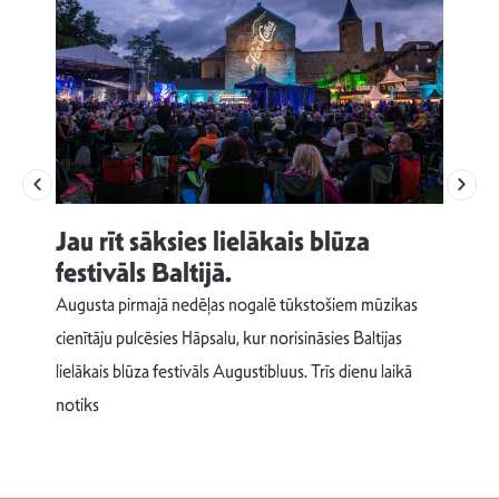
Jau rīt sāksies lielākais blūza
festivāls Baltijā.
p
Augusta pirmajā nedēļas nogalē tūkstošiem mūzikas
T
cienītāju pulcēsies Hāpsalu, kur norisināsies Baltijas
v
lielākais blūza festivāls Augustibluus. Trīs dienu laikā
d
notiks