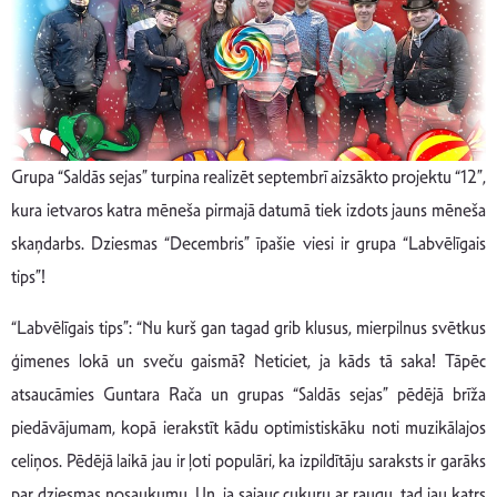
Grupa “Saldās sejas” turpina realizēt septembrī aizsākto projektu “12”,
kura ietvaros katra mēneša pirmajā datumā tiek izdots jauns mēneša
skaņdarbs. Dziesmas “Decembris” īpašie viesi ir grupa “Labvēlīgais
tips”!
“Labvēlīgais tips”: “Nu kurš gan tagad grib klusus, mierpilnus svētkus
ģimenes lokā un sveču gaismā? Neticiet, ja kāds tā saka! Tāpēc
atsaucāmies Guntara Rača un grupas “Saldās sejas” pēdējā brīža
piedāvājumam, kopā ierakstīt kādu optimistiskāku noti muzikālajos
celiņos. Pēdējā laikā jau ir ļoti populāri, ka izpildītāju saraksts ir garāks
par dziesmas nosaukumu. Un, ja sajauc cukuru ar raugu, tad jau katrs