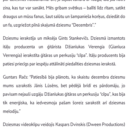
zina, kas tur var sanākt. Mēs gribam svētkus – ballīti līdz rītam, satikt
draugus un mūsu fanus, šaut salūtu un šampanieša korķus, dziedāt do
un fa, uzgriežot pilnā skaļumā dziesmu “Decembris”.”
Dziesmu ierakstīja un miksēja Gints Stankevičs. Dziesmā izmantots
itāļu producenta un ģitārista Džianlukas Verengia (Gianluca
Verrengia) ierakstīta ģitāras un perkusiju “cilpa”. Itāļu producents bija
patiesi priecīgs par iespēju attālināti piedalīties dziesmas ierakstā.
Guntars Račs: “Patiesībā bija plānots, ka skaistu decembra dziesmu
mums uzrakstīs Jānis Lūsēns, bet pēdējā brīdī es pārdomāju, jo
pavisam nejauši uzgāju Džianlukas ģitāras un perkusiju “cilpu”, kas bija
tik enerģiska, ka iedvesmoja pašam šoreiz sarakstīt arī dziesmas
melodiju.”
Dziesmas videoklipu veidojis Kaspars Dvinskis (Dween Productions)