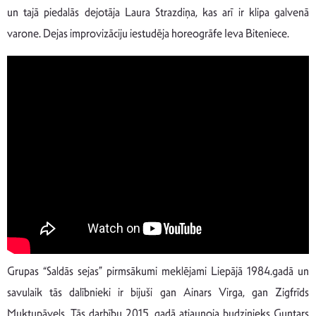
un tajā piedalās dejotāja Laura Strazdiņa, kas arī ir klipa galvenā
varone. Dejas improvizāciju iestudēja horeogrāfe Ieva Biteniece.
Grupas “Saldās sejas” pirmsākumi meklējami Liepājā 1984.gadā un
savulaik tās dalībnieki ir bijuši gan Ainars Virga, gan Zigfrīds
Muktupāvels. Tās darbību 2015. gadā atjaunoja budzinieks Guntars