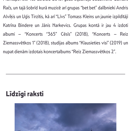
Račs, un tajā šobrīd kurā muzicē arī grupas “bet bet” dalībnieki Andris
Alviķis un Uģis Tirzītis, kā arī “Līvs” Tomass Kleins un jaunie izpildītāji
Katrīna Bindere un Jānis Narkevics. Grupas kontā ir jau 4 izdoti
albumi – “Koncerts “365” Cēsīs” (2018), “Koncerts – Reiz
Ziemassvētkos 1” (2018), studijas albums “Klausieties visi” (2019) un
nupat dienām izdotais koncertalbums “Reiz Ziemassvētkos 2”.
Līdzīgi raksti