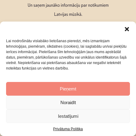
Un saņem jaunāko informāciju par notikumiem
Latvijas mūzikā.
Lai nodrošinātu vislabāko lietošanas pieredzi, mēs izmantojam
tehnoloģijas, piemēram, sīkdatnes (cookies), lai saglabātu un/vai piekļūtu
ierīces informācijai. Piekrišana šīm tehnoloģijām ļaus mums apstrādāt
Seko mums:
datus, piemēram, pārlūkošanas uzvedību vai unikālus identifikatorus šajā
vietnē. Nepiekrišana vai piekrišanas atsaukšana var negatīvi ietekmēt
noteiktas funkcijas un vietnes darbību.
Pieņemt
Par mums
Kontakti
Noraidīt
Privātuma Politika
Iestatījumi
Privātuma Politika