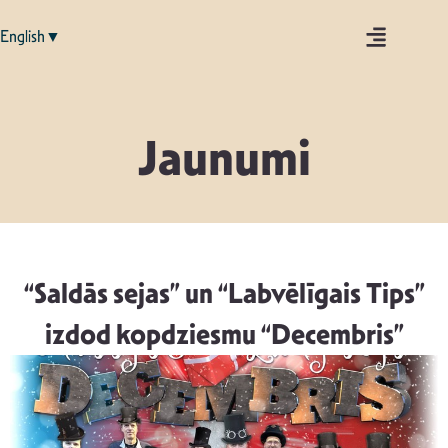
English▼
Jaunumi
“Saldās sejas” un “Labvēlīgais Tips”
izdod kopdziesmu “Decembris”