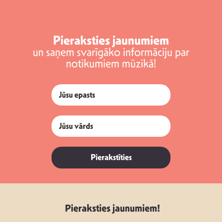
Pieraksties jaunumiem
un saņem svarīgāko informāciju par
notikumiem mūzikā!
Pierakstīties
Pieraksties jaunumiem!