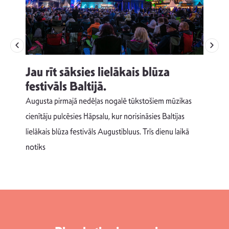
Jau rīt sāksies lielākais blūza
festivāls Baltijā.
p
Augusta pirmajā nedēļas nogalē tūkstošiem mūzikas
T
cienītāju pulcēsies Hāpsalu, kur norisināsies Baltijas
v
lielākais blūza festivāls Augustibluus. Trīs dienu laikā
d
notiks