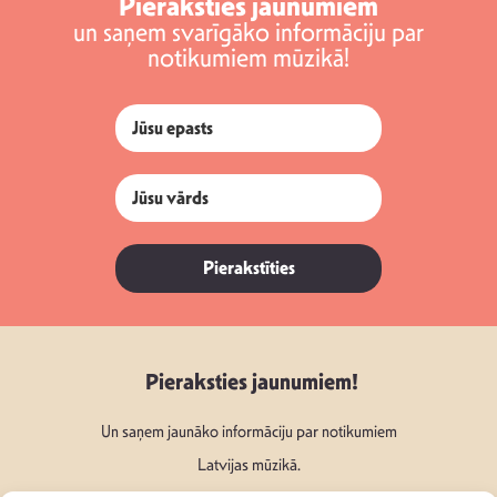
Pieraksties jaunumiem
un saņem svarīgāko informāciju par
notikumiem mūzikā!
Pierakstīties
Pieraksties jaunumiem!
Un saņem jaunāko informāciju par notikumiem
Latvijas mūzikā.