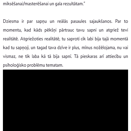
miksēšanai/masterēšanai un gala rezultātam.”
Dziesma ir par sapņu un reālās pasaules sajaukšanos. Par to
momentu, kad kāds pēkšņi pārtrauc tavu sapni un atgriež tevi
realitātē. Atgriežoties realitātē, tu saproti cik labi bija tajā momentā
kad tu sapņoji, un tagad tava dzīve ir plus, mīnus nožēlojama, nu vai
vismaz, ne tik laba kā tā bija sapnī. Tā pieskaras arī attiecību un
psiholoģisko problēmu tematam.