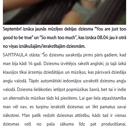
Septembrī iznāca jaunās mūziķes debijas dziesma “You are just too
good to be true” un ‘’So much too much’’, kas iznāca 08.04 jau ir otrā
no viņas iznākušajām/ierakstītajām dziesmām.
SANTPAULA stāsta: “Šo dziesmu sarakstīju pirms pāris gadiem, kad
man bija kādi 14 gadi. Dziesmu izvēlējos rakstīt angliski, jo tajā laikā
klausījos tikai ārzemju dziedātājus un mūziķus, kas pārsvarā dziedāja
angļu valodā. Tāpēc automātiski iedomājos uzrakstīt dziesmu angļu
valodā. Dziesma lielākoties ietilpst popmūzikas žanrā, bet tai ir indie
un alternatīvās mūzikas tāds kā piesitiens.
Lai gan liela atpazīstamība
man vēl nav, es turpinu ierakstīt dziesmas un likt pamatus savai
nākotnei. Man patīk redzēt dziesmas attīstību, kāds tad ir vienas
dziesmas ceļš no paša sākuma līdz pat producēšanai,