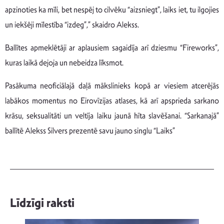
apzinoties ka mīli, bet nespēj to cilvēku “aizsniegt”, laiks iet, tu ilgojies
un iekšēji mīlestība “izdeg”,” skaidro Alekss.
Ballītes apmeklētāji ar aplausiem sagaidīja arī dziesmu “Fireworks”,
kuras laikā dejoja un nebeidza līksmot.
Pasākuma neoficiālajā daļā mākslinieks kopā ar viesiem atcerējās
labākos momentus no Eirovīzijas atlases, kā arī apsprieda sarkano
krāsu, seksualitāti un veltīja laiku jaunā hīta slavēšanai. “Sarkanajā”
ballītē Alekss Silvers prezentē savu jauno singlu “Laiks”
Līdzīgi raksti