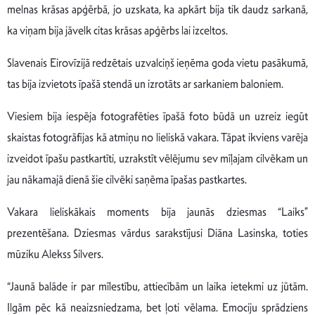
melnas krāsas apģērbā, jo uzskata, ka apkārt bija tik daudz sarkanā,
ka viņam bija jāvelk citas krāsas apģērbs lai izceltos.
Slavenais Eirovīzijā redzētais uzvalciņš ieņēma goda vietu pasākumā,
tas bija izvietots īpašā stendā un izrotāts ar sarkaniem baloniem.
Viesiem bija iespēja fotografēties īpašā foto būdā un uzreiz iegūt
skaistas fotogrāfijas kā atmiņu no lieliskā vakara. Tāpat ikviens varēja
izveidot īpašu pastkartīti, uzrakstīt vēlējumu sev mīļajam cilvēkam un
jau nākamajā dienā šie cilvēki saņēma īpašas pastkartes.
Vakara lieliskākais moments bija jaunās dziesmas “Laiks”
prezentēšana. Dziesmas vārdus sarakstījusi Diāna Lasinska, toties
mūziku Alekss Silvers.
“Jaunā balāde ir par mīlestību, attiecībām un laika ietekmi uz jūtām.
Ilgām pēc kā neaizsniedzama, bet ļoti vēlama. Emociju sprādziens