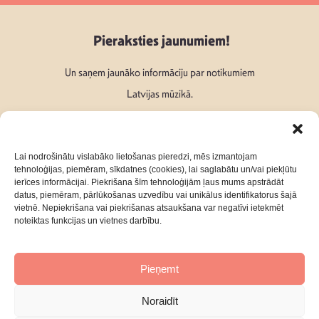
Pieraksties jaunumiem!
Un saņem jaunāko informāciju par notikumiem
Latvijas mūzikā.
Lai nodrošinātu vislabāko lietošanas pieredzi, mēs izmantojam
tehnoloģijas, piemēram, sīkdatnes (cookies), lai saglabātu un/vai piekļūtu
ierīces informācijai. Piekrišana šīm tehnoloģijām ļaus mums apstrādāt
Seko mums:
datus, piemēram, pārlūkošanas uzvedību vai unikālus identifikatorus šajā
vietnē. Nepiekrišana vai piekrišanas atsaukšana var negatīvi ietekmēt
noteiktas funkcijas un vietnes darbību.
Pieņemt
Par mums
Kontakti
Noraidīt
Privātuma Politika