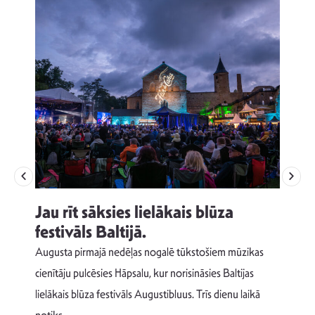
Jau rīt sāksies lielākais blūza
festivāls Baltijā.
p
Augusta pirmajā nedēļas nogalē tūkstošiem mūzikas
T
cienītāju pulcēsies Hāpsalu, kur norisināsies Baltijas
v
lielākais blūza festivāls Augustibluus. Trīs dienu laikā
d