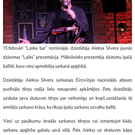
13.februārī “Laska bar” norisinājās dziedātāja Aleksa Silvera jaunās
dziesmas “Laiks” prezentācija. Mākslinieks prezentēja dziesmu īpašā
ballītē, kuru viesi apmeklēja sarkanā apģērbā.
Dziedātāja Aleksa Silvera sarkanais Eirovīzijas nacionālās atlases
pusfināla tērps radīja lielu nesapratni apkārtējos. Pats dziedātājs
uzskata savu skatuves tērpu par veiksmīgu un kopš uzstāšanās tā
iemīlējis sarkano krāsu, ka rīkoja īpašu sarkano uzvalku ballīti.
Viesi uz pasākumu ieradās sarkanos tērpos vai izmantojot kādu
sarkanu apģērba gabalu savā stilā. Pats Alekss uz skatuves kāpa