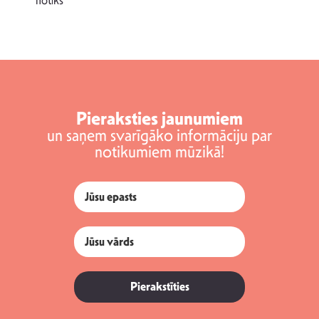
notiks
Pieraksties jaunumiem
un saņem svarīgāko informāciju par
notikumiem mūzikā!
Pierakstīties