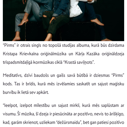
“Pirms” ir otrais singls no topošā studijas albuma, kurā būs dzirdama
Kristapa Krievkalna oriģinālmūzika un Kārļa Kazāka oriģināldzeja
trīspadsmitdaļīgā kormūzikas ciklā “Krastā saviļņots”.
Meditatīvs, dzīvi baudošs un gaišs savā būtībā ir dziesmas “Pirms”
kods. Tas ir brīdis, kurā mēs izvēlamies saskatīt un sajust maģisku
burvību ik lietā sev apkārt.
“Ieelpot, izelpot mīlestību un sajust mirkli, kurā mēs saplūstam ar
visumu. Šī mūzika, šī dzeja ir piesūcināta ar pozitīvo, nevis to ārišķīgo,
kad, garām skrienot, uzliekam “dežūrsmaidu”, bet gan patiesi pozitīvo