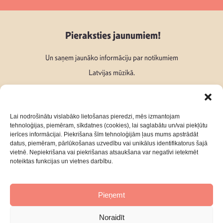
Pieraksties jaunumiem!
Un saņem jaunāko informāciju par notikumiem
Latvijas mūzikā.
Lai nodrošinātu vislabāko lietošanas pieredzi, mēs izmantojam
tehnoloģijas, piemēram, sīkdatnes (cookies), lai saglabātu un/vai piekļūtu
ierīces informācijai. Piekrišana šīm tehnoloģijām ļaus mums apstrādāt
Seko mums:
datus, piemēram, pārlūkošanas uzvedību vai unikālus identifikatorus šajā
vietnē. Nepiekrišana vai piekrišanas atsaukšana var negatīvi ietekmēt
noteiktas funkcijas un vietnes darbību.
Pieņemt
Par mums
Kontakti
Noraidīt