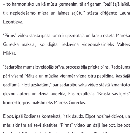
– to harmonisko un kā mūsu ķermenim, tā arī garam, īpaši šajā laikā,
tik nepieciešamo miera un laimes sajūtu,” stāsta diriģente Laura
Leontjeva.
“Pirms” video stāstā īpaša loma ir gleznotāja un krāsu estēta Mareka
Gurecka mākslai, ko digitāli iedzīvina videomākslinieks Valters
Mirkšs.
“Sadarbība mums izveidojās brīva, process bija prieka pilns. Radošums
pāri visam! Māksla un mūzika vienmēr viena otru papildina, kas šajā
gadījumā ir ļoti uzskatāmi,” par sadarbību saka video stāstā izmantoto
gleznu autors un dzīvā audekla, kas rezultējās “Krastā saviļņots”
koncerttērpos, mākslinieks Mareks Gureckis.
Elpot, īpaši šodienas kontekstā, ir tik daudz. Elpot nozīmē dzīvot, un
mēs aicinām arī tevi skatīties “Pirms” video un dziļi ieelpot, izelpot