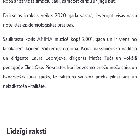
kopā ar dzīvības simbolu Sauli, saredzēt cerību un jēgu būt.
Dziesmas ieraksts veikts 2020. gada vasarā, ievērojot visas valstī
noteiktās epidemioloģiskās prasības.
Saulkrastu koris ANIMA muzicē kopš 2001. gada un ir viens no
labākajiem koriem Vidzemes reģionā. Kora mākslinieciskā vadītāja
un diriģente Laura Leontjeva, diriģents Matīss Tučs un vokālā
pedagoģe Elīna Ose. Piekrastes kori iedvesmo priežu meža gaiss un
bangojošās jūras spēks, to raksturo saulaina prieka pilnas acis un
neizsīkstoša vitalitāte.
Līdzīgi raksti