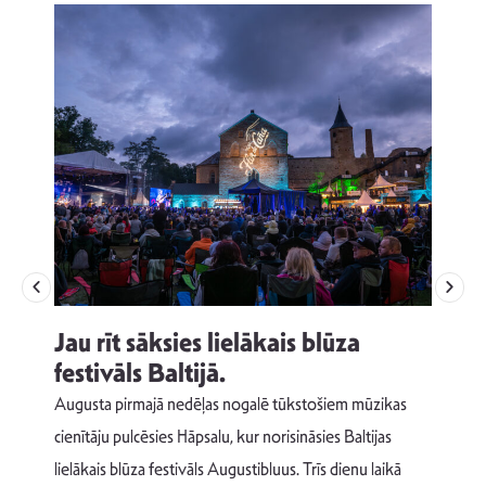
Jau rīt sāksies lielākais blūza
festivāls Baltijā.
p
Augusta pirmajā nedēļas nogalē tūkstošiem mūzikas
T
cienītāju pulcēsies Hāpsalu, kur norisināsies Baltijas
v
lielākais blūza festivāls Augustibluus. Trīs dienu laikā