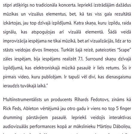
stipri atšķirīgs no tradicionāla koncerta. Iepriekš izstrādājām dažādus
mūzikas un vizuālus elementus, bet, kā tas viss gala rezultātā
izkārtojas, jau top dzīvajā izpildījumā. Katra skaņa, kuru izpildu, raida
signālu, kas atspoguļojas arī vizuālā elementā. Šādā veidā
improvizācija iespējama ne tikai mūzikā, bet arī vizualizācijās, līdz ar to
stāsts veidojas divos līmeņos. Turklāt šajā reizē, pateicoties “Scape”
zāles iespējam, bija iespējams realizēt 7.1. Surround skaņu dzīvajā
izpildījumā, kas elektroniskajā mūzikā pasaulē ir liels retums. Šis ir
pirmais video, kuru publicējam. Ir tapuši vēl divi, kas dienasgaismu
ieraudzīs tuvākajā laikā.”
Multiinstrumentālists un producents Rihards Fedotovs, zināms kā
Rick Feds, Ableton vērtējumā jau otro gadu ir viens no top 5 finger
drumming pārstāvjiem pasaulē. Iepriekš veidojis interaktīvas
audiovizuālās performances kopā ar mākslinieku Mārtiņu Dāboliņu,