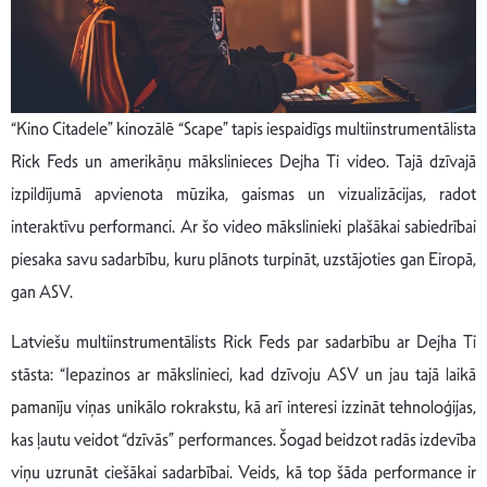
“Kino Citadele” kinozālē “Scape” tapis iespaidīgs multiinstrumentālista
Rick Feds un amerikāņu mākslinieces Dejha Ti video. Tajā dzīvajā
izpildījumā apvienota mūzika, gaismas un vizualizācijas, radot
interaktīvu performanci. Ar šo video mākslinieki plašākai sabiedrībai
piesaka savu sadarbību, kuru plānots turpināt, uzstājoties gan Eiropā,
gan ASV.
Latviešu multiinstrumentālists Rick Feds par sadarbību ar Dejha Ti
stāsta: “Iepazinos ar mākslinieci, kad dzīvoju ASV un jau tajā laikā
pamanīju viņas unikālo rokrakstu, kā arī interesi izzināt tehnoloģijas,
kas ļautu veidot “dzīvās” performances. Šogad beidzot radās izdevība
viņu uzrunāt ciešākai sadarbībai. Veids, kā top šāda performance ir