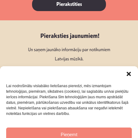
Pierakstīties
Pieraksties jaunumiem!
Un saņem jaunāko informāciju par notikumiem
Latvijas mūzikā.
Lai nodrošinātu vislabāko lietošanas pieredzi, mēs izmantojam
tehnoloģijas, piemēram, sīkdatnes (cookies), lai saglabātu un/vai piekļūtu
ierīces informācijai. Piekrišana šīm tehnoloģijām ļaus mums apstrādāt
Seko mums:
datus, piemēram, pārlūkošanas uzvedību vai unikālus identifikatorus šajā
vietnē. Nepiekrišana vai piekrišanas atsaukšana var negatīvi ietekmēt
noteiktas funkcijas un vietnes darbību.
Pieņemt