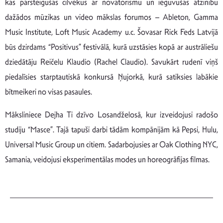
kas pārsteigušas cilvēkus ar novatorismu un ieguvušas atzinību
dažādos mūzikas un video mākslas forumos – Ableton, Gamma
Music Institute, Loft Music Academy u.c. Šovasar Rick Feds Latvijā
būs dzirdams “Positivus” festivālā, kurā uzstāsies kopā ar austrāliešu
dziedātāju Reičelu Klaudio (Rachel Claudio). Savukārt rudenī viņš
piedalīsies starptautiskā konkursā Ņujorkā, kurā satiksies labākie
bītmeikeri no visas pasaules.
Māksliniece Dejha Ti dzīvo Losandželosā, kur izveidojusi radošo
studiju “Masce”. Tajā tapuši darbi tādām kompānijām kā Pepsi, Hulu,
Universal Music Group un citiem. Sadarbojusies ar Oak Clothing NYC,
Samania, veidojusi eksperimentālas modes un horeogrāfijas filmas.