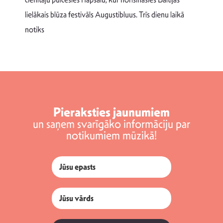
v
lielākais blūza festivāls Augustibluus. Trīs dienu laikā
d
notiks
Pieraksties jaunumiem
un saņem svarīgāko informāciju par
notikumiem mūzikā!