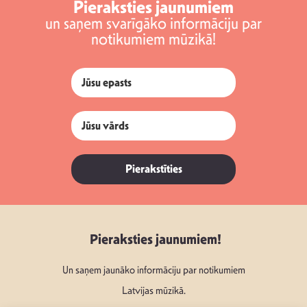
Pieraksties jaunumiem
un saņem svarīgāko informāciju par
notikumiem mūzikā!
Pierakstīties
Pieraksties jaunumiem!
Un saņem jaunāko informāciju par notikumiem
Latvijas mūzikā.