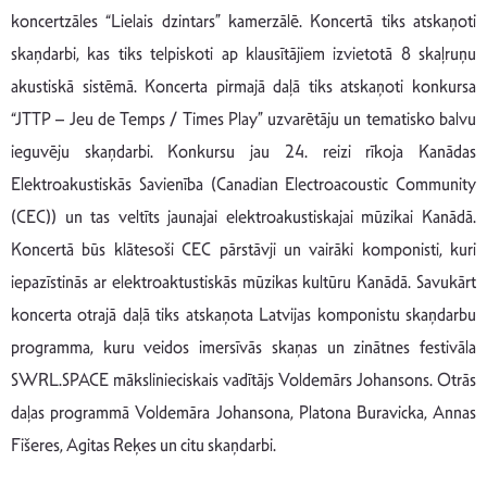
koncertzāles “Lielais dzintars” kamerzālē. Koncertā tiks atskaņoti
skaņdarbi, kas tiks telpiskoti ap klausītājiem izvietotā 8 skaļruņu
akustiskā sistēmā. Koncerta pirmajā daļā tiks atskaņoti konkursa
“JTTP – Jeu de Temps / Times Play” uzvarētāju un tematisko balvu
ieguvēju skaņdarbi. Konkursu jau 24. reizi rīkoja Kanādas
Elektroakustiskās Savienība (Canadian Electroacoustic Community
(CEC)) un tas veltīts jaunajai elektroakustiskajai mūzikai Kanādā.
Koncertā būs klātesoši CEC pārstāvji un vairāki komponisti, kuri
iepazīstinās ar elektroaktustiskās mūzikas kultūru Kanādā. Savukārt
koncerta otrajā daļā tiks atskaņota Latvijas komponistu skaņdarbu
programma, kuru veidos imersīvās skaņas un zinātnes festivāla
SWRL.SPACE mākslinieciskais vadītājs Voldemārs Johansons. Otrās
daļas programmā Voldemāra Johansona, Platona Buravicka, Annas
Fišeres, Agitas Reķes un citu skaņdarbi.