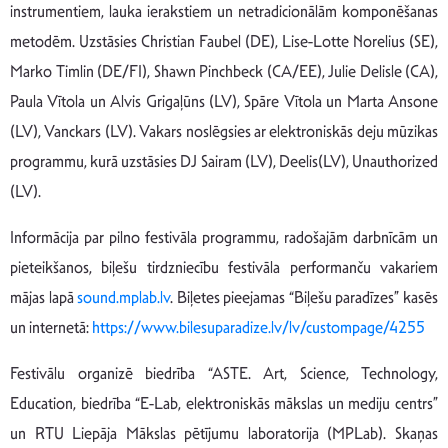
instrumentiem, lauka ierakstiem un netradicionālām komponēšanas
metodēm. Uzstāsies Christian Faubel (DE), Lise-Lotte Norelius (SE),
Marko Timlin (DE/FI), Shawn Pinchbeck (CA/EE), Julie Delisle (CA),
Paula Vītola un Alvis Grigaļūns (LV), Spāre Vītola un Marta Ansone
(LV), Vanckars (LV). Vakars noslēgsies ar elektroniskās deju mūzikas
programmu, kurā uzstāsies DJ Sairam (LV), Deelis(LV), Unauthorized
(LV).
Informācija par pilno festivāla programmu, radošajām darbnīcām un
pieteikšanos, biļešu tirdzniecību festivāla performanču vakariem
mājas lapā
sound.mplab.lv
. Biļetes pieejamas “Biļešu paradīzes” kasēs
un internetā:
https://www.bilesuparadize.lv/lv/custompage/4255
Festivālu organizē biedrība “ASTE. Art, Science, Technology,
Education, biedrība “E-Lab, elektroniskās mākslas un mediju centrs”
un RTU Liepāja Mākslas pētījumu laboratorija (MPLab). Skaņas