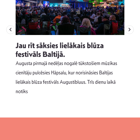
Jau rīt sāksies lielākais blūza
festivāls Baltijā.
p
Augusta pirmajā nedēļas nogalē tūkstošiem mūzikas
T
cienītāju pulcēsies Hāpsalu, kur norisināsies Baltijas
v
lielākais blūza festivāls Augustibluus. Trīs dienu laikā
d
notiks