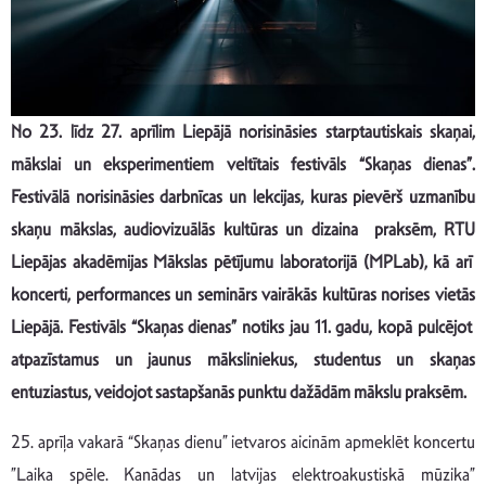
No 23. līdz 27. aprīlim Liepājā norisināsies starptautiskais skaņai,
mākslai un eksperimentiem veltītais festivāls “Skaņas dienas”.
Festivālā norisināsies darbnīcas un lekcijas, kuras pievērš uzmanību
skaņu mākslas, audiovizuālās kultūras un dizaina praksēm, RTU
Liepājas akadēmijas Mākslas pētījumu laboratorijā (MPLab), kā arī
koncerti, performances un seminārs vairākās kultūras norises vietās
Liepājā. Festivāls “Skaņas dienas” notiks jau 11. gadu, kopā pulcējot
atpazīstamus un jaunus māksliniekus, studentus un skaņas
entuziastus, veidojot sastapšanās punktu dažādām mākslu praksēm.
25. aprīļa vakarā “Skaņas dienu” ietvaros aicinām apmeklēt koncertu
”Laika spēle. Kanādas un latvijas elektroakustiskā mūzika”