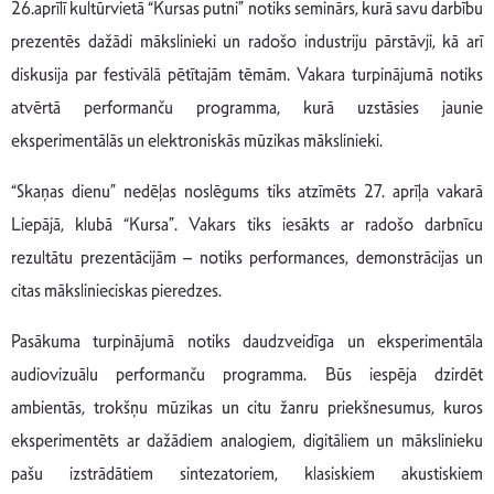
26.aprīlī kultūrvietā “Kursas putni” notiks seminārs, kurā savu darbību
prezentēs dažādi mākslinieki un radošo industriju pārstāvji, kā arī
diskusija par festivālā pētītajām tēmām. Vakara turpinājumā notiks
atvērtā performanču programma, kurā uzstāsies jaunie
eksperimentālās un elektroniskās mūzikas mākslinieki.
“Skaņas dienu” nedēļas noslēgums tiks atzīmēts 27. aprīļa vakarā
Liepājā, klubā “Kursa”. Vakars tiks iesākts ar radošo darbnīcu
rezultātu prezentācijām – notiks performances, demonstrācijas un
citas mākslinieciskas pieredzes.
Pasākuma turpinājumā notiks daudzveidīga un eksperimentāla
audiovizuālu performanču programma. Būs iespēja dzirdēt
ambientās, trokšņu mūzikas un citu žanru priekšnesumus, kuros
eksperimentēts ar dažādiem analogiem, digitāliem un mākslinieku
pašu izstrādātiem sintezatoriem, klasiskiem akustiskiem