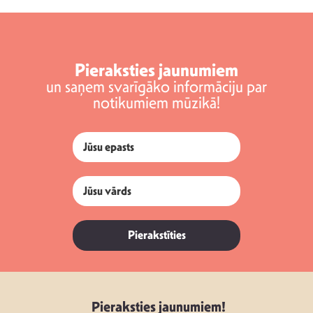
Pieraksties jaunumiem
un saņem svarīgāko informāciju par
notikumiem mūzikā!
Pierakstīties
Pieraksties jaunumiem!