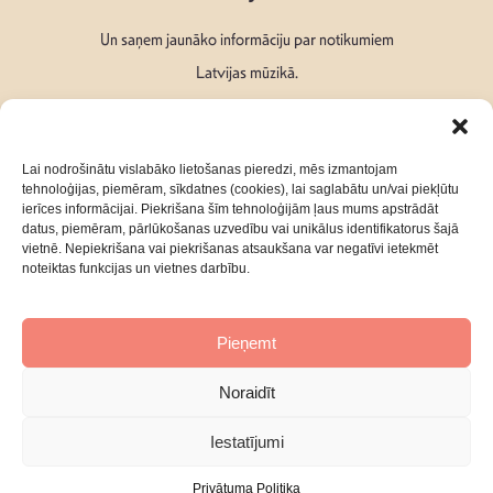
Un saņem jaunāko informāciju par notikumiem
Latvijas mūzikā.
Lai nodrošinātu vislabāko lietošanas pieredzi, mēs izmantojam
tehnoloģijas, piemēram, sīkdatnes (cookies), lai saglabātu un/vai piekļūtu
ierīces informācijai. Piekrišana šīm tehnoloģijām ļaus mums apstrādāt
Seko mums:
datus, piemēram, pārlūkošanas uzvedību vai unikālus identifikatorus šajā
vietnē. Nepiekrišana vai piekrišanas atsaukšana var negatīvi ietekmēt
noteiktas funkcijas un vietnes darbību.
Pieņemt
Par mums
Kontakti
Noraidīt
Privātuma Politika
Iestatījumi
Privātuma Politika