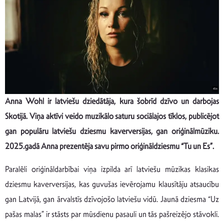
Anna Wohl ir latviešu dziedātāja, kura šobrīd dzīvo un darbojas
Skotijā. Viņa aktīvi veido muzikālo saturu sociālajos tīklos, publicējot
gan populāru latviešu dziesmu kaverversijas, gan oriģinālmūziku.
2025.gadā Anna prezentēja savu pirmo oriģināldziesmu “Tu un Es”.
Paralēli oriģināldarbībai viņa izpilda arī latviešu mūzikas klasikas
dziesmu kaverversijas, kas guvušas ievērojamu klausītāju atsaucību
gan Latvijā, gan ārvalstīs dzīvojošo latviešu vidū. Jaunā dziesma “Uz
pašas malas” ir stāsts par mūsdienu pasauli un tās pašreizējo stāvokli.