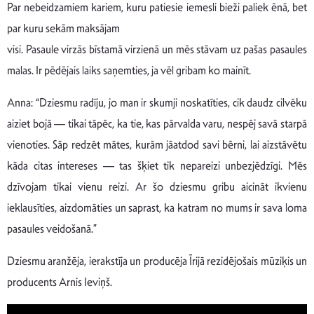
Par nebeidzamiem kariem, kuru patiesie iemesli bieži paliek ēnā, bet
par kuru sekām maksājam
visi. Pasaule virzās bīstamā virzienā un mēs stāvam uz pašas pasaules
malas. Ir pēdējais laiks saņemties, ja vēl gribam ko mainīt.
Anna: “Dziesmu radīju, jo man ir skumji noskatīties, cik daudz cilvēku
aiziet bojā — tikai tāpēc, ka tie, kas pārvalda varu, nespēj savā starpā
vienoties. Sāp redzēt mātes, kurām jāatdod savi bērni, lai aizstāvētu
kāda citas intereses — tas šķiet tik nepareizi unbezjēdzīgi. Mēs
dzīvojam tikai vienu reizi. Ar šo dziesmu gribu aicināt ikvienu
ieklausīties, aizdomāties un saprast, ka katram no mums ir sava loma
pasaules veidošanā.”
Dziesmu aranžēja, ierakstīja un producēja Īrijā rezidējošais mūziķis un
producents Arnis Ieviņš.