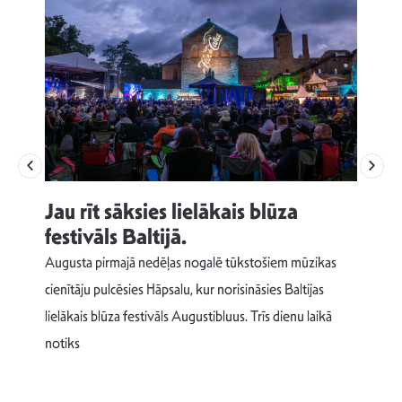
Jau rīt sāksies lielākais blūza
festivāls Baltijā.
p
Augusta pirmajā nedēļas nogalē tūkstošiem mūzikas
T
cienītāju pulcēsies Hāpsalu, kur norisināsies Baltijas
v
lielākais blūza festivāls Augustibluus. Trīs dienu laikā
d
notiks