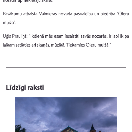
norādīt apmeklētāju skaitu.
Pasākumu atbalsta Valmieras novada pašvaldība un biedrība “Oleru
muiža”.
Uģis Prauliņš: “Ikdienā mēs esam iesaistīti savās nozarēs. Ir labi ik pa
laikam satikties arī skaņās, mūzikā. Tiekamies Oleru muižā!”
Līdzīgi raksti