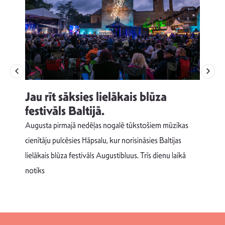
Jau rīt sāksies lielākais blūza
festivāls Baltijā.
p
Augusta pirmajā nedēļas nogalē tūkstošiem mūzikas
T
cienītāju pulcēsies Hāpsalu, kur norisināsies Baltijas
v
lielākais blūza festivāls Augustibluus. Trīs dienu laikā
d
notiks