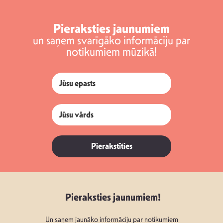
Pieraksties jaunumiem
un saņem svarīgāko informāciju par
notikumiem mūzikā!
Pierakstīties
Pieraksties jaunumiem!
Un saņem jaunāko informāciju par notikumiem