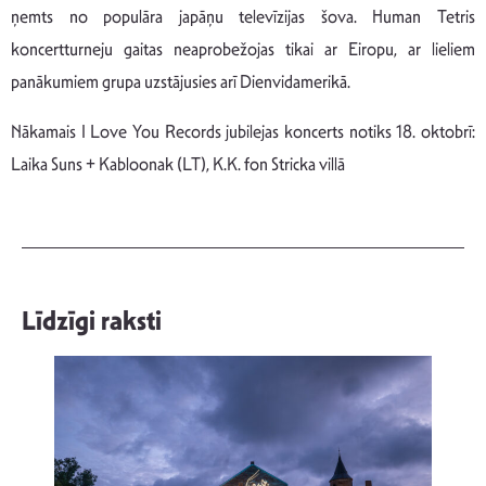
ņemts no populāra japāņu televīzijas šova. Human Tetris
koncertturneju gaitas neaprobežojas tikai ar Eiropu, ar lieliem
panākumiem grupa uzstājusies arī Dienvidamerikā.
Nākamais I Love You Records jubilejas koncerts notiks 18. oktobrī:
Laika Suns + Kabloonak (LT), K.K. fon Stricka villā
Līdzīgi raksti