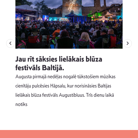
Jau rīt sāksies lielākais blūza
festivāls Baltijā.
p
Augusta pirmajā nedēļas nogalē tūkstošiem mūzikas
T
cienītāju pulcēsies Hāpsalu, kur norisināsies Baltijas
v
lielākais blūza festivāls Augustibluus. Trīs dienu laikā
d
notiks