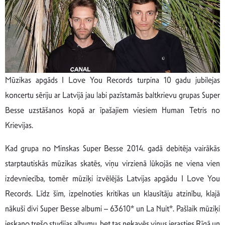
Mūzikas apgāds I Love You Records turpina 10 gadu jubilejas
koncertu sēriju ar Latvijā jau labi pazīstamās baltkrievu grupas Super
Besse uzstāšanos kopā ar īpašajiem viesiem Human Tetris no
Krievijas.
Kad grupa no Minskas Super Besse 2014. gadā debitēja vairākās
starptautiskās mūzikas skatēs, viņu virzienā lūkojās ne viena vien
izdevniecība, tomēr mūziķi izvēlējās Latvijas apgādu I Love You
Records. Līdz šim, izpelnoties kritikas un klausītāju atzinību, klajā
nākuši divi Super Besse albumi – 63610* un La Nuit*. Pašlaik mūziķi
ieskaņo trešo studijas albumu, bet tas nekavēs viņus ierasties Rīgā un