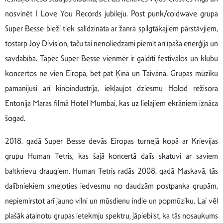
nosvinēt I Love You Records jubileju. Post punk/coldwave grupa
Super Besse bieži tiek salīdzināta ar žanra spilgtākajiem pārstāvjiem,
tostarp Joy Division, taču tai nenoliedzami piemīt arī īpaša enerģija un
savdabība. Tāpēc Super Besse vienmēr ir gaidīti festivālos un klubu
koncertos ne vien Eiropā, bet pat Ķīnā un Taivānā. Grupas mūziku
pamanījusi arī kinoindustrija, iekļaujot dziesmu Holod režisora
Entonija Maras filmā Hotel Mumbai, kas uz lielajiem ekrāniem iznāca
šogad.
2018. gadā Super Besse devās Eiropas turnejā kopā ar Krievijas
grupu Human Tetris, kas šajā koncertā dalīs skatuvi ar saviem
baltkrievu draugiem. Human Tetris radās 2008. gadā Maskavā, tās
dalībniekiem smeļoties iedvesmu no daudzām postpanka grupām,
nepiemirstot arī jauno vilni un mūsdienu indie un popmūziku. Lai vēl
plašāk atainotu grupas ietekmju spektru, jāpiebilst, ka tās nosaukums