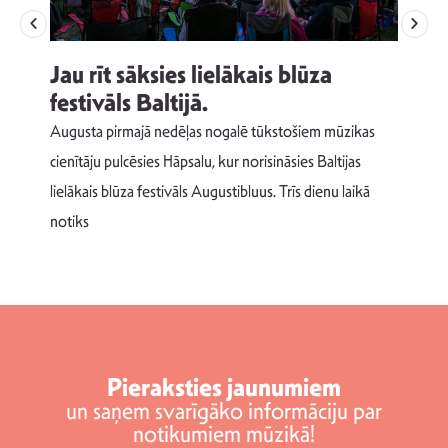
Jau rīt sāksies lielākais blūza
festivāls Baltijā.
p
Augusta pirmajā nedēļas nogalē tūkstošiem mūzikas
T
cienītāju pulcēsies Hāpsalu, kur norisināsies Baltijas
v
lielākais blūza festivāls Augustibluus. Trīs dienu laikā
d
notiks
Pieraksties jaunumiem
un saņem svarīgāko informāciju par
notikumiem mūzikā!