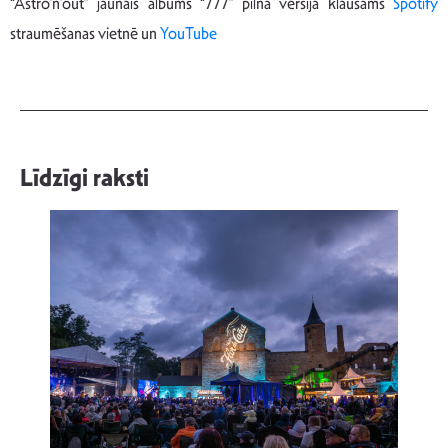
“Astro’n’out” jaunais albums “777” pilnā versijā klausāms
Spotify
straumēšanas vietnē un
YouTube
Līdzīgi raksti