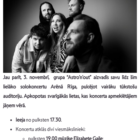
Jau parīt, 3. novembrī, grupa “Astro’n’out” aizvadīs savu līdz šim
lielāko solokoncertu Arēnā Rīga, pulcējot vairāku tūkstošu
auditoriju. Apkopotas svarīgākās lietas, kas koncerta apmeklētājiem
jāņem vērā.
Ieeja
no pulksten
17
.
30
.
Koncertu atklās divi viesmākslinieki:
pulksten
19
.
00 mūziķe Elizabete Gaile
;