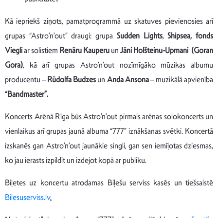
Kā iepriekš ziņots, pamatprogrammā uz skatuves pievienosies arī
grupas “Astro’n’out” draugi: grupa
Sudden Lights
,
Shipsea, fonds
Viegli
ar solistiem
Renāru Kauperu
un
Jāni Holšteinu-Upmani (Goran
Gora)
, kā arī grupas Astro’n’out nozīmīgāko mūzikas albumu
producentu –
Rūdolfa Budzes
un
Anda Ansona
– muzikālā apvienība
“Bandmaster”.
Koncerts Arēnā Rīga būs Astro’n’out pirmais arēnas solokoncerts un
vienlaikus arī grupas jaunā albuma “777” iznākšanas svētki. Koncertā
izskanēs gan Astro’n’out jaunākie singli, gan sen iemīļotas dziesmas,
ko jau ierasts izpildīt un izdejot kopā ar publiku.
Biļetes uz koncertu atrodamas Biļešu serviss kasēs un tiešsaistē
Bilesuserviss.lv
.