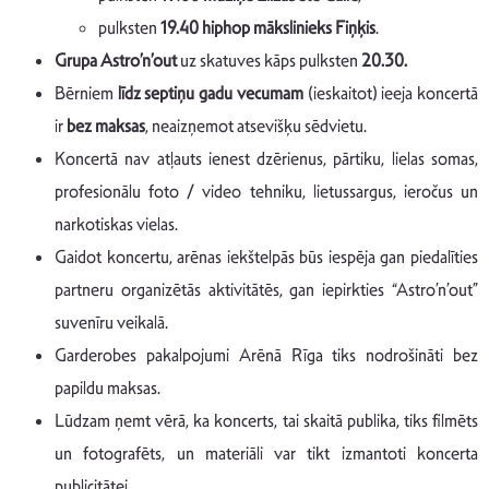
pulksten
19.40 hiphop mākslinieks Fiņķis
.
Grupa Astro’n’out
uz skatuves kāps pulksten
20.30.
Bērniem
līdz septiņu gadu vecumam
(ieskaitot) ieeja koncertā
ir
bez maksas
, neaizņemot atsevišķu sēdvietu.
Koncertā nav atļauts ienest dzērienus, pārtiku, lielas somas,
profesionālu foto / video tehniku, lietussargus, ieročus un
narkotiskas vielas.
Gaidot koncertu, arēnas iekštelpās būs iespēja gan piedalīties
partneru organizētās aktivitātēs, gan iepirkties “Astro’n’out”
suvenīru veikalā.
Garderobes pakalpojumi Arēnā Rīga tiks nodrošināti bez
papildu maksas.
Lūdzam ņemt vērā, ka koncerts, tai skaitā publika, tiks filmēts
un fotografēts, un materiāli var tikt izmantoti koncerta
publicitātei.