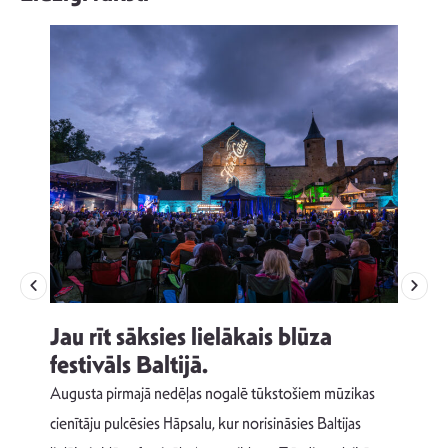
Jau rīt sāksies lielākais blūza
festivāls Baltijā.
p
Augusta pirmajā nedēļas nogalē tūkstošiem mūzikas
T
cienītāju pulcēsies Hāpsalu, kur norisināsies Baltijas