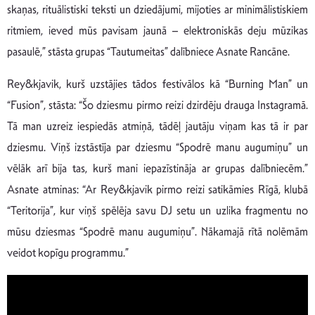
skaņas, rituālistiski teksti un dziedājumi, mijoties ar minimālistiskiem
ritmiem, ieved mūs pavisam jaunā – elektroniskās deju mūzikas
pasaulē,” stāsta grupas “Tautumeitas” dalībniece Asnate Rancāne.
Rey&kjavik, kurš uzstājies tādos festivālos kā “Burning Man” un
“Fusion”, stāsta: “Šo dziesmu pirmo reizi dzirdēju drauga Instagramā.
Tā man uzreiz iespiedās atmiņā, tādēļ jautāju viņam kas tā ir par
dziesmu. Viņš izstāstīja par dziesmu “Spodrē manu augumiņu” un
vēlāk arī bija tas, kurš mani iepazīstināja ar grupas dalībniecēm.”
Asnate atminas: “Ar Rey&kjavik pirmo reizi satikāmies Rīgā, klubā
“Teritorija”, kur viņš spēlēja savu DJ setu un uzlika fragmentu no
mūsu dziesmas “Spodrē manu augumiņu”. Nākamajā rītā nolēmām
veidot kopīgu programmu.”