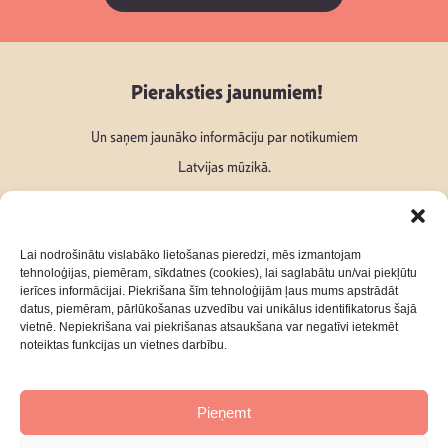
Pieraksties jaunumiem!
Un saņem jaunāko informāciju par notikumiem
Latvijas mūzikā.
Lai nodrošinātu vislabāko lietošanas pieredzi, mēs izmantojam
tehnoloģijas, piemēram, sīkdatnes (cookies), lai saglabātu un/vai piekļūtu
ierīces informācijai. Piekrišana šīm tehnoloģijām ļaus mums apstrādāt
Seko mums:
datus, piemēram, pārlūkošanas uzvedību vai unikālus identifikatorus šajā
vietnē. Nepiekrišana vai piekrišanas atsaukšana var negatīvi ietekmēt
noteiktas funkcijas un vietnes darbību.
Pieņemt
Par mums
Kontakti