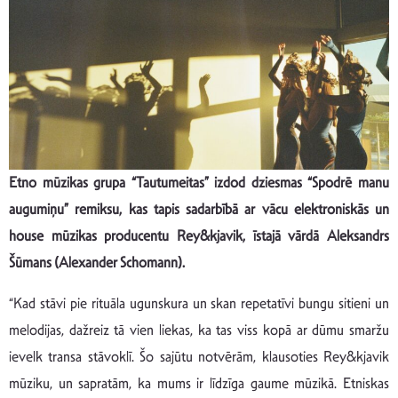
Etno mūzikas grupa “Tautumeitas” izdod dziesmas “Spodrē manu
augumiņu” remiksu, kas tapis sadarbībā ar vācu elektroniskās un
house mūzikas producentu Rey&kjavik, īstajā vārdā Aleksandrs
Šūmans (Alexander Schomann).
“Kad stāvi pie rituāla ugunskura un skan repetatīvi bungu sitieni un
melodijas, dažreiz tā vien liekas, ka tas viss kopā ar dūmu smaržu
ievelk transa stāvoklī. Šo sajūtu notvērām, klausoties Rey&kjavik
mūziku, un sapratām, ka mums ir līdzīga gaume mūzikā. Etniskas