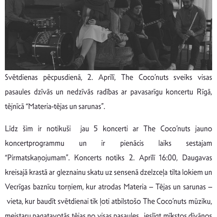
Svētdienas pēcpusdienā, 2. Aprīlī, The Coco’nuts sveiks visas
pasaules dzīvās un nedzīvās radības ar pavasarīgu koncertu Rīgā,
tējnīcā “Materia-tējas un sarunas”.
Līdz šim ir notikuši jau 5 koncerti ar The Coco’nuts jauno
koncertprogrammu un ir pienācis laiks sestajam
“Pirmatskaņojumam”. Koncerts notiks 2. Aprīlī 16:00, Daugavas
kreisajā krastā ar gleznainu skatu uz sensenā dzelzceļa tilta lokiem un
Vecrīgas baznīcu torņiem, kur atrodas Materia – Tējas un sarunas –
vieta, kur baudīt svētdienai tik ļoti atbilstošo The Coco’nuts mūziku,
meistaru pagatavotās tējas no visas pasaules, ieslīgt mīkstos dīvānos