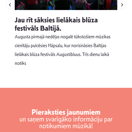
Jau rīt sāksies lielākais blūza
festivāls Baltijā.
p
Augusta pirmajā nedēļas nogalē tūkstošiem mūzikas
T
cienītāju pulcēsies Hāpsalu, kur norisināsies Baltijas
v
lielākais blūza festivāls Augustibluus. Trīs dienu laikā
d
notiks
Pieraksties jaunumiem
un saņem svarīgāko informāciju par
notikumiem mūzikā!