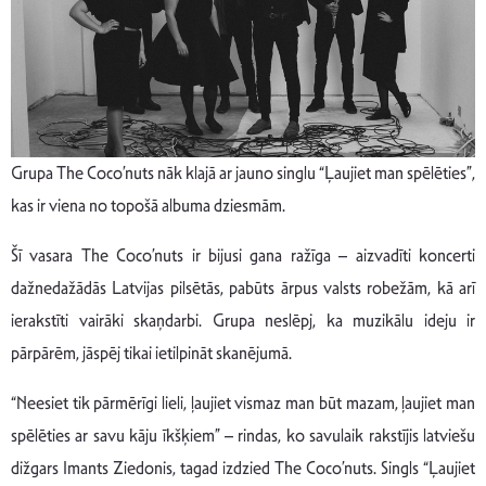
Grupa The Coco’nuts nāk klajā ar jauno singlu “Ļaujiet man spēlēties”,
kas ir viena no topošā albuma dziesmām.
Šī vasara The Coco’nuts ir bijusi gana ražīga – aizvadīti koncerti
dažnedažādās Latvijas pilsētās, pabūts ārpus valsts robežām, kā arī
ierakstīti vairāki skaņdarbi. Grupa neslēpj, ka muzikālu ideju ir
pārpārēm, jāspēj tikai ietilpināt skanējumā.
“Neesiet tik pārmērīgi lieli, ļaujiet vismaz man būt mazam, ļaujiet man
spēlēties ar savu kāju īkšķiem” – rindas, ko savulaik rakstījis latviešu
dižgars Imants Ziedonis, tagad izdzied The Coco’nuts. Singls “Ļaujiet