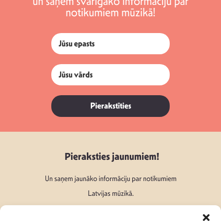
un saņem svarīgāko informāciju par
notikumiem mūzikā!
Pierakstīties
Pieraksties jaunumiem!
Un saņem jaunāko informāciju par notikumiem
Latvijas mūzikā.