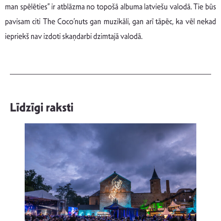
man spēlēties” ir atblāzma no topošā albuma latviešu valodā. Tie būs
pavisam citi The Coco’nuts gan muzikāli, gan arī tāpēc, ka vēl nekad
iepriekš nav izdoti skaņdarbi dzimtajā valodā.
Līdzīgi raksti