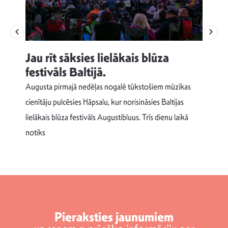
Jau rīt sāksies lielākais blūza
festivāls Baltijā.
p
Augusta pirmajā nedēļas nogalē tūkstošiem mūzikas
T
cienītāju pulcēsies Hāpsalu, kur norisināsies Baltijas
v
lielākais blūza festivāls Augustibluus. Trīs dienu laikā
d
notiks
Pieraksties jaunumiem