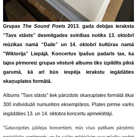
Grupas
The Sound Poets
2013. gada debijas ieraksta
“Tavs stāsts” desmitgades svinības notiks 13. oktobrī
mūzikas namā “Daile” un 14. oktobrī kultūras namā
“Wiktorija” Liepājā. Koncertus īpašus padarīs tas, ka
tajos pirmoreiz grupas vēsturē albums tiks izpildīts pilnā
garumā, kā arī būs iespēja ierakstu iegādāties
skaņuplates formātā.
Albums “Tavs stāsts” tiek pārizdots skaņuplates formātā tikai
300 individuāli numurētos eksemplāros. Plates pirmie varēs
iegādāties 13. un 14. oktobra koncertu apmeklētāji.
“Gatavojoties jubilejas koncertiem, mūs visus patīkami pārņēmis
nostalģisks sentiments, un šo sajūtu mēģināsim caur mūziku nodot