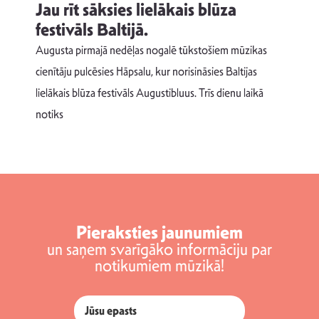
Jau rīt sāksies lielākais blūza
festivāls Baltijā.
p
Augusta pirmajā nedēļas nogalē tūkstošiem mūzikas
T
cienītāju pulcēsies Hāpsalu, kur norisināsies Baltijas
v
lielākais blūza festivāls Augustibluus. Trīs dienu laikā
d
notiks
Pieraksties jaunumiem
un saņem svarīgāko informāciju par
notikumiem mūzikā!