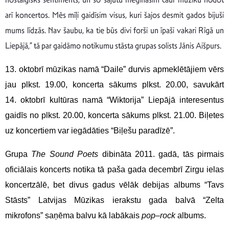
arī koncertos. Mēs mīļi gaidīsim visus, kuri šajos desmit gados bijuši
mums līdzās. Nav šaubu, ka tie būs divi forši un īpaši vakari Rīgā un
Liepājā,” tā par gaidāmo notikumu stāsta grupas solists Jānis Aišpurs.
13. oktobrī mūzikas namā “Daile” durvis apmeklētājiem vērs
jau plkst. 19.00, koncerta sākums plkst. 20.00, savukārt
14. oktobrī kultūras namā “Wiktorija” Liepājā interesentus
gaidīs no plkst. 20.00, koncerta sākums plkst. 21.00. Biļetes
uz koncertiem var iegādāties “Biļešu paradīzē”.
Grupa
The Sound Poets
dibināta 2011. gadā, tās pirmais
oficiālais koncerts notika tā paša gada decembrī Zirgu ielas
koncertzālē, bet divus gadus vēlāk debijas albums “Tavs
Stāsts” Latvijas Mūzikas ierakstu gada balvā “Zelta
mikrofons” saņēma balvu kā labākais
pop
–
rock
albums.