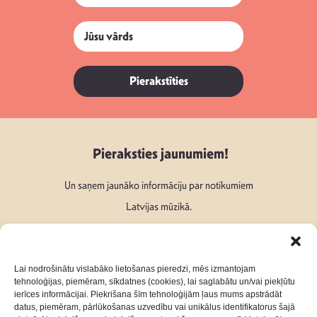
Pierakstīties
Pieraksties jaunumiem!
Un saņem jaunāko informāciju par notikumiem
Latvijas mūzikā.
Lai nodrošinātu vislabāko lietošanas pieredzi, mēs izmantojam
tehnoloģijas, piemēram, sīkdatnes (cookies), lai saglabātu un/vai piekļūtu
ierīces informācijai. Piekrišana šīm tehnoloģijām ļaus mums apstrādāt
Seko mums:
datus, piemēram, pārlūkošanas uzvedību vai unikālus identifikatorus šajā