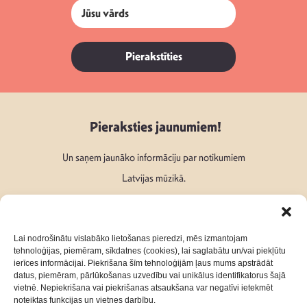
Pierakstīties
Pieraksties jaunumiem!
Un saņem jaunāko informāciju par notikumiem
Latvijas mūzikā.
Lai nodrošinātu vislabāko lietošanas pieredzi, mēs izmantojam
tehnoloģijas, piemēram, sīkdatnes (cookies), lai saglabātu un/vai piekļūtu
ierīces informācijai. Piekrišana šīm tehnoloģijām ļaus mums apstrādāt
Seko mums:
datus, piemēram, pārlūkošanas uzvedību vai unikālus identifikatorus šajā
vietnē. Nepiekrišana vai piekrišanas atsaukšana var negatīvi ietekmēt
noteiktas funkcijas un vietnes darbību.