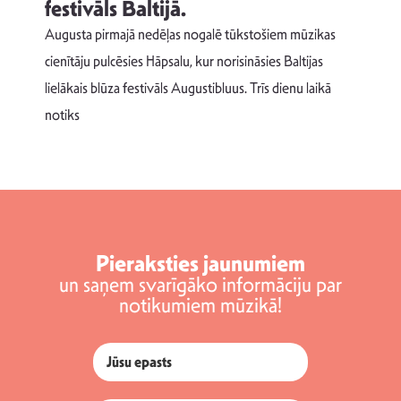
festivāls Baltijā.
p
Augusta pirmajā nedēļas nogalē tūkstošiem mūzikas
T
cienītāju pulcēsies Hāpsalu, kur norisināsies Baltijas
v
lielākais blūza festivāls Augustibluus. Trīs dienu laikā
d
notiks
Pieraksties jaunumiem
un saņem svarīgāko informāciju par
notikumiem mūzikā!