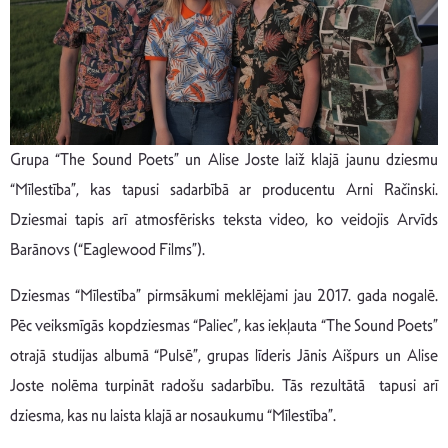
Grupa “The Sound Poets” un Alise Joste laiž klajā jaunu dziesmu
“Mīlestība”, kas tapusi sadarbībā ar producentu Arni Račinski.
Dziesmai tapis arī atmosfērisks teksta video, ko veidojis Arvīds
Barānovs (“Eaglewood Films”).
Dziesmas “Mīlestība” pirmsākumi meklējami jau 2017. gada nogalē.
Pēc veiksmīgās kopdziesmas “Paliec”, kas iekļauta “The Sound Poets”
otrajā studijas albumā “Pulsē”, grupas līderis Jānis Aišpurs un Alise
Joste nolēma turpināt radošu sadarbību. Tās rezultātā tapusi arī
dziesma, kas nu laista klajā ar nosaukumu “Mīlestība”.