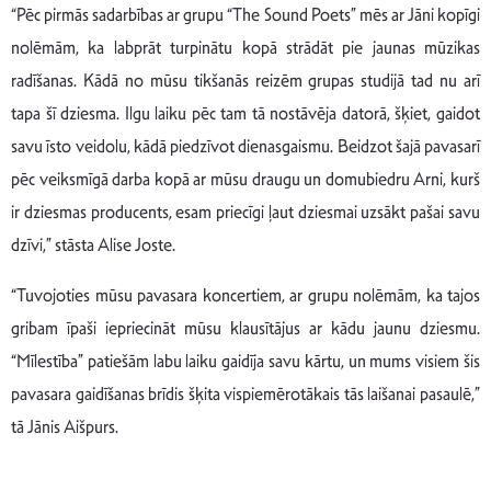
“Pēc pirmās sadarbības ar grupu “The Sound Poets” mēs ar Jāni kopīgi
nolēmām, ka labprāt turpinātu kopā strādāt pie jaunas mūzikas
radīšanas. Kādā no mūsu tikšanās reizēm grupas studijā tad nu arī
tapa šī dziesma. Ilgu laiku pēc tam tā nostāvēja datorā, šķiet, gaidot
savu īsto veidolu, kādā piedzīvot dienasgaismu. Beidzot šajā pavasarī
pēc veiksmīgā darba kopā ar mūsu draugu un domubiedru Arni, kurš
ir dziesmas producents, esam priecīgi ļaut dziesmai uzsākt pašai savu
dzīvi,” stāsta Alise Joste.
“Tuvojoties mūsu pavasara koncertiem, ar grupu nolēmām, ka tajos
gribam īpaši iepriecināt mūsu klausītājus ar kādu jaunu dziesmu.
“Mīlestība” patiešām labu laiku gaidīja savu kārtu, un mums visiem šis
pavasara gaidīšanas brīdis šķita vispiemērotākais tās laišanai pasaulē,”
tā Jānis Aišpurs.