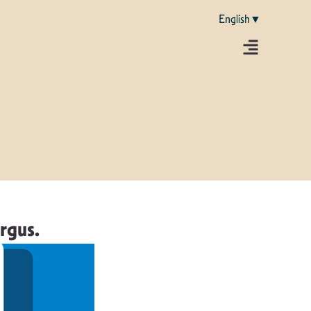
English▼
irgus.