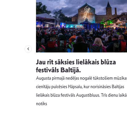
izdod
Jau rīt sāksies lielākais blūza
s nav ko
festivāls Baltijā.
Augusta pirmajā nedēļas nogalē tūkstošiem mūzika
m un spējai
cienītāju pulcēsies Hāpsalu, kur norisināsies Baltijas
 šādu noskaņu
lielākais blūza festivāls Augustibluus. Trīs dienu laikā
notiks