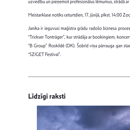
uzvedību un pieņemot profesionālus lēmumus, strādā ar to,
Meistarklase notiks ceturtdien, 17. jūnijā, plkst. 14:00
Janika ir ieguvusi maģistra grādu radošo biznesa proce
“Trickser Tonträger”, kur strādāja ar bookingiem, koncer
“B Group” Roskildē (DK). Šobrīd viņa pārrauga gan sta
“SZIGET Festival”.
Līdzīgi raksti