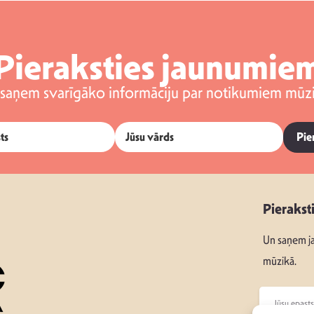
Pieraksties jaunumie
 saņem svarīgāko informāciju par notikumiem mūzi
Pie
Pierakst
Un saņem ja
mūzikā.