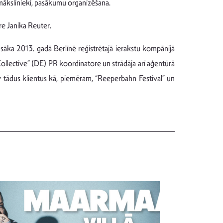
, mākslinieki, pasākumu organizēšana.
re Janika Reuter.
sāka 2013. gadā Berlīnē reģistrētajā ierakstu kompānijā
Collective” (DE) PR koordinatore un strādāja arī aģentūrā
 tādus klientus kā, piemēram, “Reeperbahn Festival” un