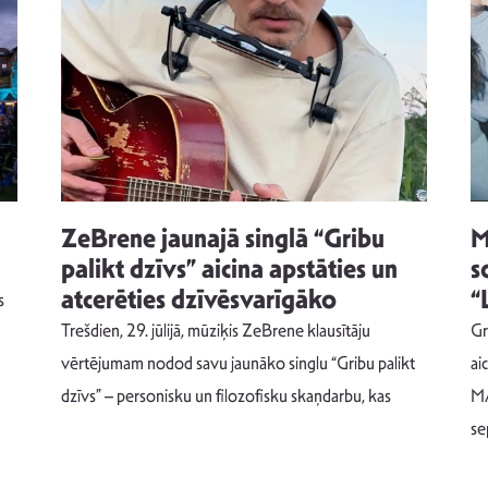
ZeBrene jaunajā singlā “Gribu
M
palikt dzīvs” aicina apstāties un
s
atcerēties dzīvēsvarīgāko
“
s
Trešdien, 29. jūlijā, mūziķis ZeBrene klausītāju
Gr
vērtējumam nodod savu jaunāko singlu “Gribu palikt
ai
dzīvs” – personisku un filozofisku skaņdarbu, kas
MA
se