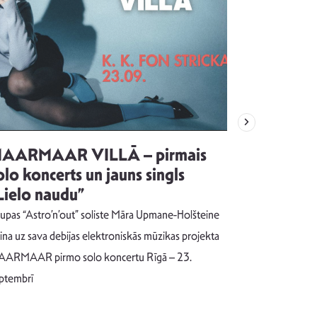
AARMAAR VILLĀ – pirmais
“Emocijas
olo koncerts un jauns singls
kļūt par
Lielo naudu”
izdod si
uzrakstī
upas “Astro’n’out” soliste Māra Upmane-Holšteine
Pēc ilgākas ra
cina uz sava debijas elektroniskās mūzikas projekta
dziesmu autors
ARMAAR pirmo solo koncertu Rīgā – 23.
singlu “NESA
ptembrī