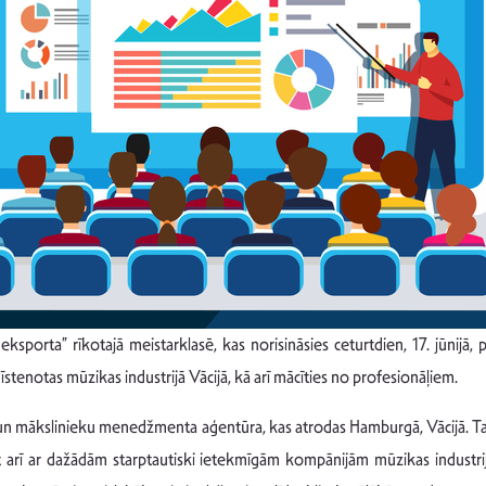
ksporta” rīkotajā meistarklasē, kas norisināsies ceturtdien, 17. jūnijā,
stenotas mūzikas industrijā Vācijā, kā arī mācīties no profesionāļiem.
n mākslinieku menedžmenta aģentūra, kas atrodas Hamburgā, Vācijā. Tas
 arī ar dažādām starptautiski ietekmīgām kompānijām mūzikas industri