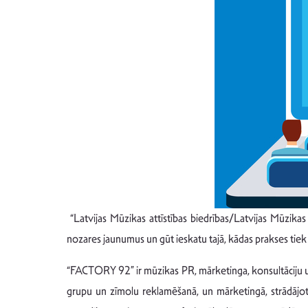
“Latvijas Mūzikas attīstības biedrības/Latvijas Mūzikas e
nozares jaunumus un gūt ieskatu tajā, kādas prakses tiek ī
“FACTORY 92” ir mūzikas PR, mārketinga, konsultāciju u
grupu un zīmolu reklamēšanā, un mārketingā, strādājot