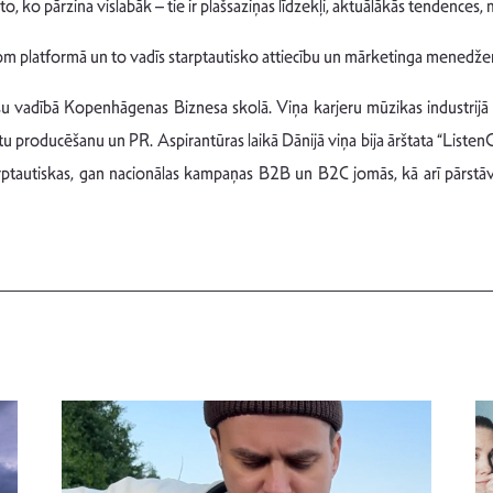
 ko pārzina vislabāk – tie ir plašsaziņas līdzekļi, aktuālākās tendences
 Zoom platformā un to vadīs starptautisko attiecību un mārketinga menedže
su vadībā Kopenhāgenas Biznesa skolā. Viņa karjeru mūzikas industrijā 
tu producēšanu un PR. Aspirantūras laikā Dānijā viņa bija ārštata “Listen
rptautiskas, gan nacionālas kampaņas B2B un B2C jomās, kā arī pārstāv