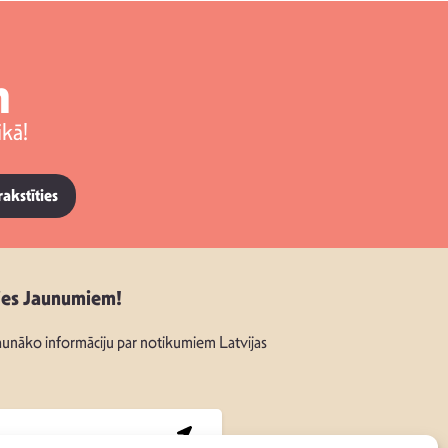
m
kā!
rakstīties
ies Jaunumiem!
unāko informāciju par notikumiem Latvijas