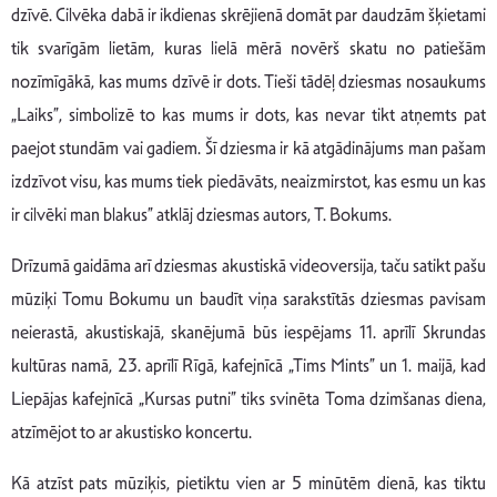
dzīvē. Cilvēka dabā ir ikdienas skrējienā domāt par daudzām šķietami
tik svarīgām lietām, kuras lielā mērā novērš skatu no patiešām
nozīmīgākā, kas mums dzīvē ir dots. Tieši tādēļ dziesmas nosaukums
„Laiks”, simbolizē to kas mums ir dots, kas nevar tikt atņemts pat
paejot stundām vai gadiem. Šī dziesma ir kā atgādinājums man pašam
izdzīvot visu, kas mums tiek piedāvāts, neaizmirstot, kas esmu un kas
ir cilvēki man blakus” atklāj dziesmas autors, T. Bokums.
Drīzumā gaidāma arī dziesmas akustiskā videoversija, taču satikt pašu
mūziķi Tomu Bokumu un baudīt viņa sarakstītās dziesmas pavisam
neierastā, akustiskajā, skanējumā būs iespējams 11. aprīlī Skrundas
kultūras namā, 23. aprīlī Rīgā, kafejnīcā „Tims Mints” un 1. maijā, kad
Liepājas kafejnīcā „Kursas putni” tiks svinēta Toma dzimšanas diena,
atzīmējot to ar akustisko koncertu.
Kā atzīst pats mūziķis, pietiktu vien ar 5 minūtēm dienā, kas tiktu