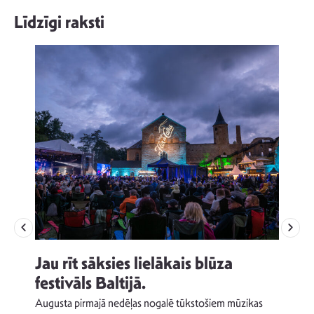
Līdzīgi raksti
Jau rīt sāksies lielākais blūza
festivāls Baltijā.
p
Augusta pirmajā nedēļas nogalē tūkstošiem mūzikas