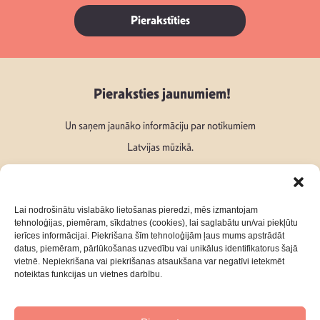
Pierakstīties
Pieraksties jaunumiem!
Un saņem jaunāko informāciju par notikumiem
Latvijas mūzikā.
Lai nodrošinātu vislabāko lietošanas pieredzi, mēs izmantojam
tehnoloģijas, piemēram, sīkdatnes (cookies), lai saglabātu un/vai piekļūtu
ierīces informācijai. Piekrišana šīm tehnoloģijām ļaus mums apstrādāt
Seko mums:
datus, piemēram, pārlūkošanas uzvedību vai unikālus identifikatorus šajā
vietnē. Nepiekrišana vai piekrišanas atsaukšana var negatīvi ietekmēt
noteiktas funkcijas un vietnes darbību.