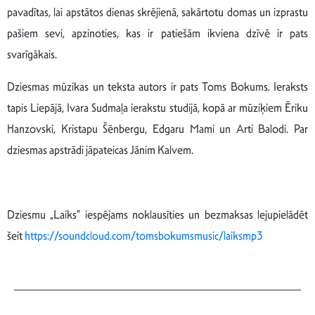
pavadītas, lai apstātos dienas skrējienā, sakārtotu domas un izprastu
pašiem sevi, apzinoties, kas ir patiešām ikviena dzīvē ir pats
svarīgākais.
Dziesmas mūzikas un teksta autors ir pats Toms Bokums. Ieraksts
tapis Liepājā, Ivara Sudmaļa ierakstu studijā, kopā ar mūziķiem Ēriku
Hanzovski, Kristapu Šēnbergu, Edgaru Mami un Arti Balodi. Par
dziesmas apstrādi jāpateicas Jānim Kalvem.
Dziesmu „Laiks” iespējams noklausīties un bezmaksas lejupielādēt
šeit
https://soundcloud.com/tomsbokumsmusic/laiksmp3