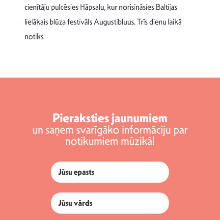
T
cienītāju pulcēsies Hāpsalu, kur norisināsies Baltijas
v
lielākais blūza festivāls Augustibluus. Trīs dienu laikā
d
notiks
Pieraksties jaunumiem
un saņem svarīgāko informāciju par
notikumiem mūzikā!