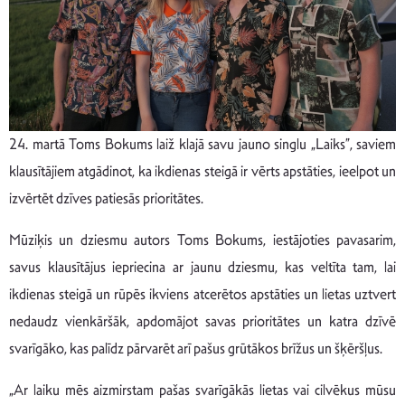
24. martā Toms Bokums laiž klajā savu jauno singlu „Laiks”, saviem
klausītājiem atgādinot, ka ikdienas steigā ir vērts apstāties, ieelpot un
izvērtēt dzīves patiesās prioritātes.
Mūziķis un dziesmu autors Toms Bokums, iestājoties pavasarim,
savus klausītājus iepriecina ar jaunu dziesmu, kas veltīta tam, lai
ikdienas steigā un rūpēs ikviens atcerētos apstāties un lietas uztvert
nedaudz vienkāršāk, apdomājot savas prioritātes un katra dzīvē
svarīgāko, kas palīdz pārvarēt arī pašus grūtākos brīžus un šķēršļus.
„Ar laiku mēs aizmirstam pašas svarīgākās lietas vai cilvēkus mūsu