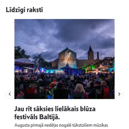
Līdzīgi raksti
Jau rīt sāksies lielākais blūza
festivāls Baltijā.
p
Augusta pirmajā nedēļas nogalē tūkstošiem mūzikas