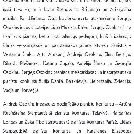
Osokina repertuārā ir visdažādāko stilu un laikmetu skaņdarbi, bet
īpaši tuva viņam ir L.van Bēthovena, R.Šūmaņa un A.Skrjabina
mūzika. Par J.Brāmsa Otrā klavierkoncerta atskaņojumu Sergejs
Osokins ieguvis Latvijas Lielo Mūzikas Balvu. Sergejs Osokins ir ne
tikai izcils pianists, bet arī ļoti talantīgs pedagogs, kurš ir izskolojis
šībrīža veiksmīgākos un pazīstamākos jaunos latviešu pianistus –
Vestardu Šimku, Artu Arnicāni, Andreju Osokinu, Elīnu Bērtiņu,
Rihardu Plešanovu, Katrīnu Gupalo, Aurēliju Šimku un Georgiju
Osokinu. Sergejs Osokins pasniedz meistarklases un ir starptautisku
pianistu konkursu žūrijā Dānijā, Baltkrievijā, Lielbritānijā, Zviedrijā,
Vācijā un Norvēģijā.
Andrejs Osokins ir pasaules nozīmīgāko pianistu konkursu – Artūra
Rubinšteina Starptautiskā pianistu konkursa Telavivā, Margaritas
Longas un Žaka Tibo starptautiskā pianistu konkursa Parīzē, Līdsas
Starptautiskā pianistu konkursa un Karalienes Elizabetes