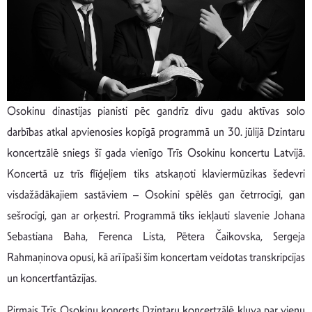
Osokinu dinastijas pianisti pēc gandrīz divu gadu aktīvas solo
darbības atkal apvienosies kopīgā programmā un 30. jūlijā Dzintaru
koncertzālē sniegs šī gada vienīgo Trīs Osokinu koncertu Latvijā.
Koncertā uz trīs flīģeļiem tiks atskaņoti klaviermūzikas šedevri
visdažādākajiem sastāviem – Osokini spēlēs gan četrrocīgi, gan
sešrocīgi, gan ar orķestri. Programmā tiks iekļauti slavenie Johana
Sebastiana Baha, Ferenca Lista, Pētera Čaikovska, Sergeja
Rahmaņinova opusi, kā arī īpaši šim koncertam veidotas transkripcijas
un koncertfantāzijas.
Pirmais Trīs Osokinu koncerts Dzintaru koncertzālē kļuva par vienu