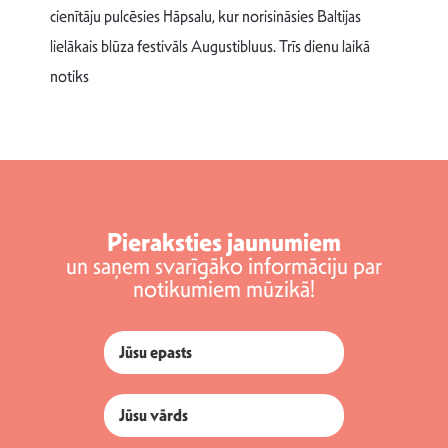
T
cienītāju pulcēsies Hāpsalu, kur norisināsies Baltijas
v
lielākais blūza festivāls Augustibluus. Trīs dienu laikā
d
notiks
Pieraksties jaunumiem
un saņem svarīgāko informāciju par
notikumiem mūzikā!