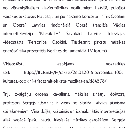
no vērienīgākajiem klaviermūzikas notikumiem Latvijā, pulcējot
vairākus tūkstošus klausītāju un jau nākamo koncertu – ”Trīs Osokini
un Opera” Latvijas Nacionālajā Operā translēja Vācijas
internettelevīzija ”Klassik.TV”. Savukārt Latvijas Televīzijas
videostāsts ”Personība. Osokini. Trīsdesmit pirkstu mūzikas
enerģija” tika prezentēts Berlīnes dokumentālā TV forumā.
Videostāstu iespējams noskatīties
šeit: https://ltv.lsm.lv/lv/raksts/26.01.2016-personiba.-100g-
kulturas.-osokini.-trisdesmit-pirkstu-muzikas-en.id64578/
Triju zvaigžņu ordeņa kavalieris, mākslas zinātņu doktors,
profesors Sergejs Osokins ir viens no šībrīža Latvijas pianisma
stūrakmeņiem. Viņa dziļās, krāsainās un izsmalcinātās interpretācijas
allaž sagādā īpašu baudu klasiskās mūzikas gardēžiem. Sergeja