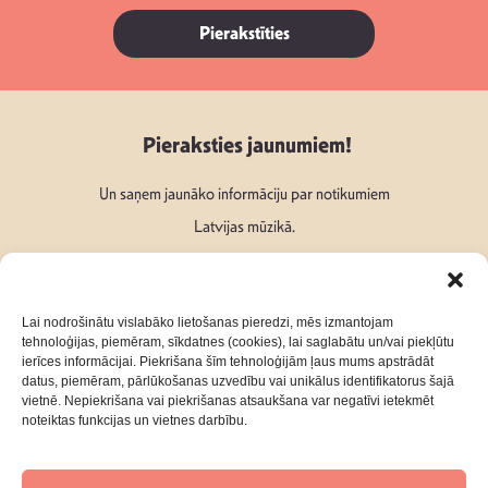
Pierakstīties
Pieraksties jaunumiem!
Un saņem jaunāko informāciju par notikumiem
Latvijas mūzikā.
Lai nodrošinātu vislabāko lietošanas pieredzi, mēs izmantojam
tehnoloģijas, piemēram, sīkdatnes (cookies), lai saglabātu un/vai piekļūtu
ierīces informācijai. Piekrišana šīm tehnoloģijām ļaus mums apstrādāt
Seko mums:
datus, piemēram, pārlūkošanas uzvedību vai unikālus identifikatorus šajā
vietnē. Nepiekrišana vai piekrišanas atsaukšana var negatīvi ietekmēt
noteiktas funkcijas un vietnes darbību.