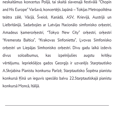
neskaitāmus koncertus Polijā, tai skaitā slavenajā festivālā “Chopin
and His Europe” Varšavā, koncertējis Japānā – Tokijas Metropolitēna
teātra zālē, Vācijā, Šveicē, Kanādā, ASV, Krievijā, Austrijā un
Lielbritānijā. Sadarbojies ar Latvijas Nacionālo simfonisko orķestri,
Amadeus ķamerorķestri, “Tokyo New City” orķestri, orķestri
“Kremerata Baltica”, “Krakovas Sinfonietta”, Ļvovas Simfonisko
orķestri un Liepājas Simhonisko orķestri. Divu gadu laikā izdevis
divus soloalbumus, kas izpelnījušies augstu kritiķu
vērtējumu. Iepriekšējos gados Georgijs ir uzvarējis Starptautisko
A.Skrjabina Pianistu konkursu Parīzē, Starptautisko Šopēna pianistu
konkursā Ķīnā un ieguvis speciālo balvu 22.Starptautiskajā pianistu
konkursā Moncā, Itālijā.