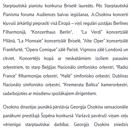
Starptautiskā pianistu konkursa Briselē laureāts. Pēc Starptautiskā
Pianisma foruma Audiences balvas iegūšanas, A.Osokina koncerti
kļuvuši ārkārtīgi pieprasīti visā Eiropā – viņš regulāri uzstājas Berlīnes
Filharmonijā, “Konzerthaus Berlin“, “La Verdi” koncertzālē
Milānā, “La Monnaie” koncertzālē Briselē, ”Alte Oper” koncertzālē
Frankfurtē, “Opera Comique” zālē Parīzē, Vigmora zālē Londonā un
citviet. Koncertējis kopā ar neskaitāmiem izciliem pasaules
orķestriem, to starp Beļģijas Nacionālo simfonisko orķestri, “Radio
France” filharmonijas orķestri, “Hallé” simfonisko orķestri, Dublinas
Nacionālo simfonisko orķestri, “Kremerata Baltica” kamerorķestri,
sadarbojoties ar mūsdienu spožākajiem diriģentiem.
Osokinu dinastijas jaunākā pārstāvja Georgija Osokina sensacionālie
panākumi prestižajā Šopēna konkursā Varšavā pavēruši viņam ceļu
vērienīgai starptautiskai darbībai. Georgijs Osokins sniedzis