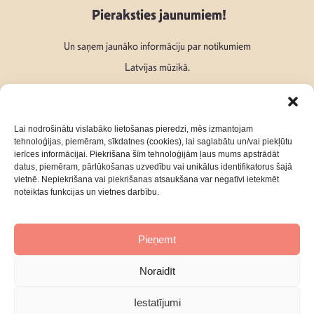
Pieraksties jaunumiem!
Un saņem jaunāko informāciju par notikumiem
Latvijas mūzikā.
Lai nodrošinātu vislabāko lietošanas pieredzi, mēs izmantojam
tehnoloģijas, piemēram, sīkdatnes (cookies), lai saglabātu un/vai piekļūtu
ierīces informācijai. Piekrišana šīm tehnoloģijām ļaus mums apstrādāt
Seko mums:
datus, piemēram, pārlūkošanas uzvedību vai unikālus identifikatorus šajā
vietnē. Nepiekrišana vai piekrišanas atsaukšana var negatīvi ietekmēt
noteiktas funkcijas un vietnes darbību.
Pieņemt
Par mums
Kontakti
Noraidīt
Privātuma Politika
Iestatījumi