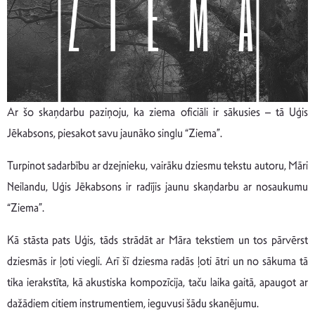
Ar šo skaņdarbu paziņoju, ka ziema oficiāli ir sākusies – tā Uģis
Jēkabsons, piesakot savu jaunāko singlu “Ziema”.
Turpinot sadarbību ar dzejnieku, vairāku dziesmu tekstu autoru, Māri
Neilandu, Uģis Jēkabsons ir radījis jaunu skaņdarbu ar nosaukumu
“Ziema”.
Kā stāsta pats Uģis, tāds strādāt ar Māra tekstiem un tos pārvērst
dziesmās ir ļoti viegli. Arī šī dziesma radās ļoti ātri un no sākuma tā
tika ierakstīta, kā akustiska kompozīcija, taču laika gaitā, apaugot ar
dažādiem citiem instrumentiem, ieguvusi šādu skanējumu.