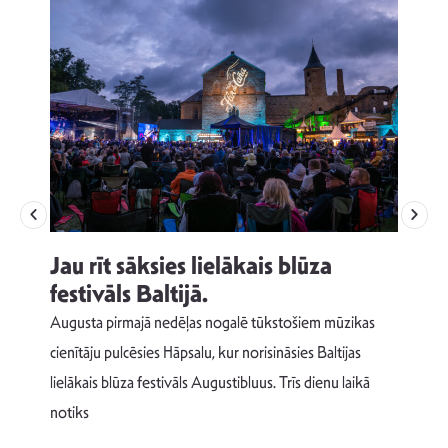
Jau rīt sāksies lielākais blūza
festivāls Baltijā.
p
Augusta pirmajā nedēļas nogalē tūkstošiem mūzikas
T
cienītāju pulcēsies Hāpsalu, kur norisināsies Baltijas
v
lielākais blūza festivāls Augustibluus. Trīs dienu laikā
d
notiks