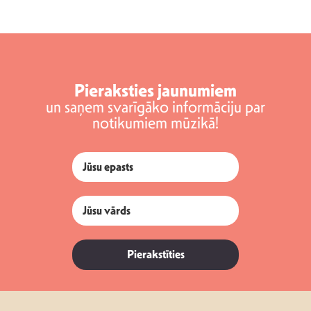
Pieraksties jaunumiem
un saņem svarīgāko informāciju par
notikumiem mūzikā!
Pierakstīties