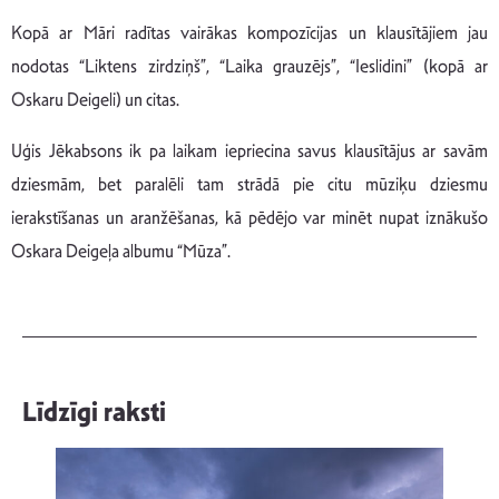
Kopā ar Māri radītas vairākas kompozīcijas un klausītājiem jau
nodotas “Liktens zirdziņš”, “Laika grauzējs”, “Ieslidini” (kopā ar
Oskaru Deigeli) un citas.
Uģis Jēkabsons ik pa laikam iepriecina savus klausītājus ar savām
dziesmām, bet paralēli tam strādā pie citu mūziķu dziesmu
ierakstīšanas un aranžēšanas, kā pēdējo var minēt nupat iznākušo
Oskara Deigeļa albumu “Mūza”.
Līdzīgi raksti