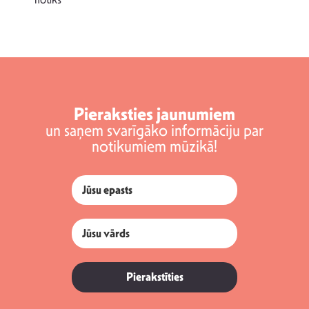
Pieraksties jaunumiem
un saņem svarīgāko informāciju par
notikumiem mūzikā!
Pierakstīties