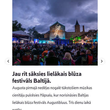
Jau rīt sāksies lielākais blūza
festivāls Baltijā.
p
Augusta pirmajā nedēļas nogalē tūkstošiem mūzikas
T
cienītāju pulcēsies Hāpsalu, kur norisināsies Baltijas
v
lielākais blūza festivāls Augustibluus. Trīs dienu laikā
d
notiks