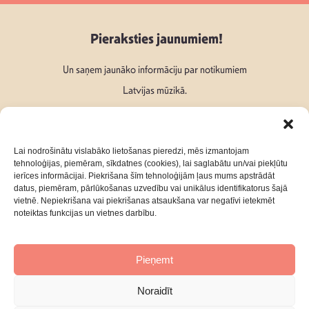
Pieraksties jaunumiem!
Un saņem jaunāko informāciju par notikumiem
Latvijas mūzikā.
Lai nodrošinātu vislabāko lietošanas pieredzi, mēs izmantojam
tehnoloģijas, piemēram, sīkdatnes (cookies), lai saglabātu un/vai piekļūtu
ierīces informācijai. Piekrišana šīm tehnoloģijām ļaus mums apstrādāt
Seko mums:
datus, piemēram, pārlūkošanas uzvedību vai unikālus identifikatorus šajā
vietnē. Nepiekrišana vai piekrišanas atsaukšana var negatīvi ietekmēt
noteiktas funkcijas un vietnes darbību.
Pieņemt
Par mums
Kontakti
Noraidīt
Privātuma Politika