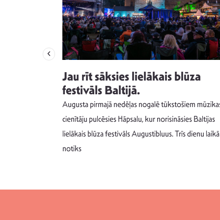
izdod
Jau rīt sāksies lielākais blūza
s nav ko
festivāls Baltijā.
Augusta pirmajā nedēļas nogalē tūkstošiem mūzika
m un spējai
cienītāju pulcēsies Hāpsalu, kur norisināsies Baltijas
 šādu noskaņu
lielākais blūza festivāls Augustibluus. Trīs dienu laikā
notiks