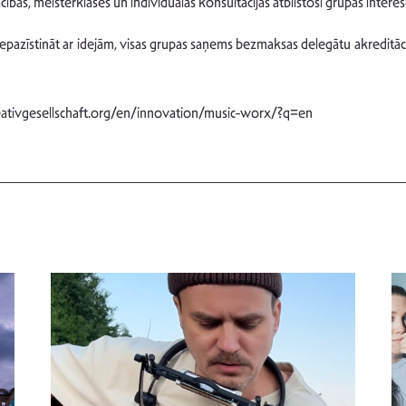
ības, meisterklases un individuālas konsultācijas atbilstoši grupas inte
pazīstināt ar idejām, visas grupas saņems bezmaksas delegātu akreditāc
reativgesellschaft.org/en/innovation/music-worx/?q=en