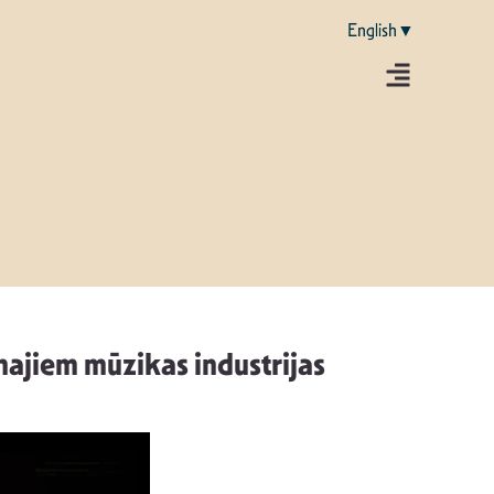
English▼
ajiem mūzikas industrijas