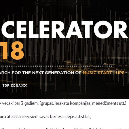
av vecāki par 2 gadiem. (grupas, ierakstu kompānijas, menedžments utt.)
 atbalsta servisiem savas biznesa idejas attīstībai;