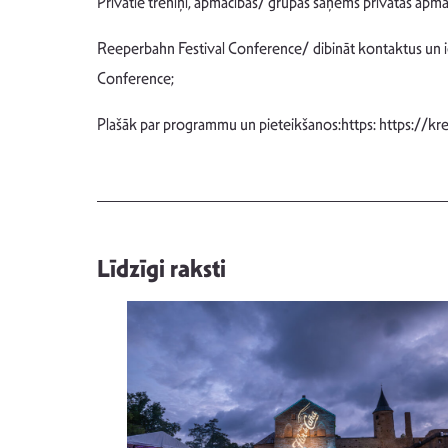
Privātie treniņi, apmācības/ grupas saņems privātas apmāc
Reeperbahn Festival Conference/ dibināt kontaktus un ie
Conference;
Plašāk par programmu un pieteikšanos:https: https://k
Līdzīgi raksti