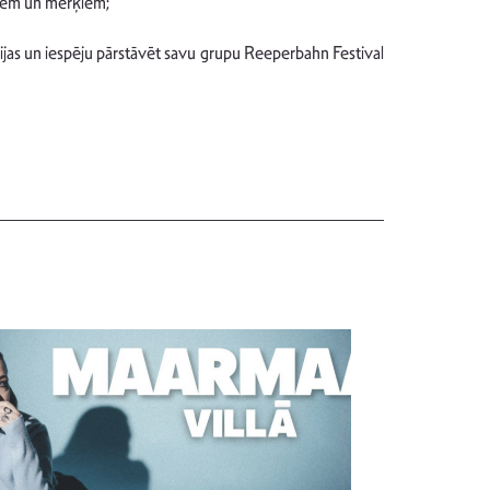
resēm un mērķiem;
ijas un iespēju pārstāvēt savu grupu Reeperbahn Festival