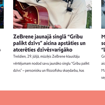
ZeBrene jaunajā singlā “Gribu
M
palikt dzīvs” aicina apstāties un
s
atcerēties dzīvēsvarīgāko
“
s
Trešdien, 29. jūlijā, mūziķis ZeBrene klausītāju
Gr
vērtējumam nodod savu jaunāko singlu “Gribu palikt
ai
dzīvs” – personisku un filozofisku skaņdarbu, kas
MA
se