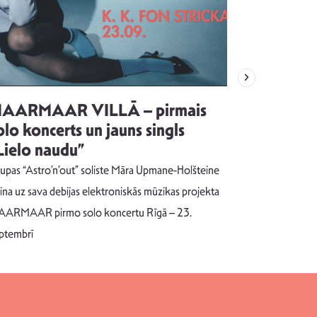
AARMAAR VILLĀ – pirmais
“Emocijas
olo koncerts un jauns singls
kļūt par
Lielo naudu”
izdod si
uzrakstī
upas “Astro’n’out” soliste Māra Upmane-Holšteine
Pēc ilgākas ra
cina uz sava debijas elektroniskās mūzikas projekta
dziesmu autors
ARMAAR pirmo solo koncertu Rīgā – 23.
singlu “NESA
ptembrī