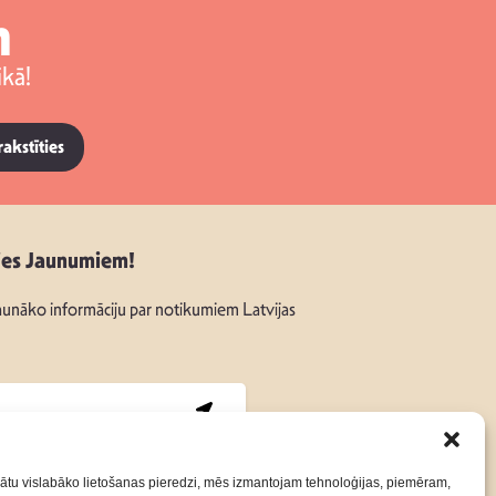
m
kā!
rakstīties
ies Jaunumiem!
unāko informāciju par notikumiem Latvijas
:
ātu vislabāko lietošanas pieredzi, mēs izmantojam tehnoloģijas, piemēram,