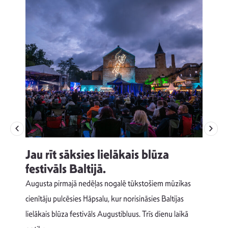
Jau rīt sāksies lielākais blūza
festivāls Baltijā.
p
Augusta pirmajā nedēļas nogalē tūkstošiem mūzikas
T
cienītāju pulcēsies Hāpsalu, kur norisināsies Baltijas
v
lielākais blūza festivāls Augustibluus. Trīs dienu laikā