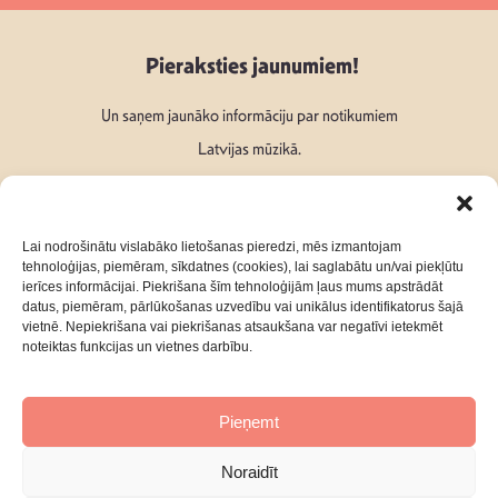
Pieraksties jaunumiem!
Un saņem jaunāko informāciju par notikumiem
Latvijas mūzikā.
Lai nodrošinātu vislabāko lietošanas pieredzi, mēs izmantojam
tehnoloģijas, piemēram, sīkdatnes (cookies), lai saglabātu un/vai piekļūtu
ierīces informācijai. Piekrišana šīm tehnoloģijām ļaus mums apstrādāt
Seko mums:
datus, piemēram, pārlūkošanas uzvedību vai unikālus identifikatorus šajā
vietnē. Nepiekrišana vai piekrišanas atsaukšana var negatīvi ietekmēt
noteiktas funkcijas un vietnes darbību.
Pieņemt
Par mums
Kontakti
Noraidīt
Privātuma Politika