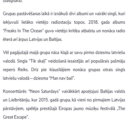
(basģitāra).
Grupas pastāvēšanas laikā ir iznākuši divi albumi un vairāki singli, kuri
iekļuvuši lielāko vietējo radiostaciju topos. 2018. gada albums
“Freaks In The Ocean” guva vietējo kritiķu atbalstu un nonāca radio
ēterā arī ārpus Latvijas un Baltijas.
Vēl pagājušajā maijā grupa nāca klajā ar savu pirmo dziesmu latviešu
valodā. Singla “Tik skaļi” veidošanā iesaistījās arī populārais pašmāju
reperis Reiks. Drīz pie klausītājiem nonāca grupas otrais singls
latviešu valodā – dziesma “Man nav bail”.
Koncerttūrēs “Neon Saturdays” vairākkārt apceļojusi Baltijas valstis
un Lielbritāniju, kur 2015. gadā grupa, kā vieni no pirmajiem Latvijas
pārstāvjiem, spēlēja prestižajā Eiropas jauno mūziķu festivālā „The
Great Escape”.