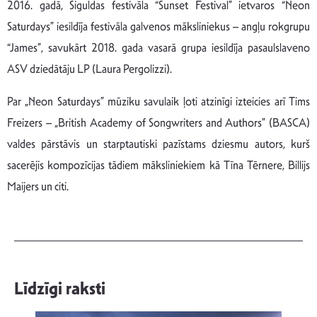
2016. gadā, Siguldas festivāla “Sunset Festival” ietvaros “Neon
Saturdays” iesildīja festivāla galvenos māksliniekus – angļu rokgrupu
“James”, savukārt 2018. gada vasarā grupa iesildīja pasaulslaveno
ASV dziedātāju LP (Laura Pergolizzi).
Par „Neon Saturdays” mūziku savulaik ļoti atzinīgi izteicies arī Tims
Freizers – „British Academy of Songwriters and Authors” (BASCA)
valdes pārstāvis un starptautiski pazīstams dziesmu autors, kurš
sacerējis kompozīcijas tādiem māksliniekiem kā Tīna Tērnere, Billijs
Maijers un citi.
Līdzīgi raksti