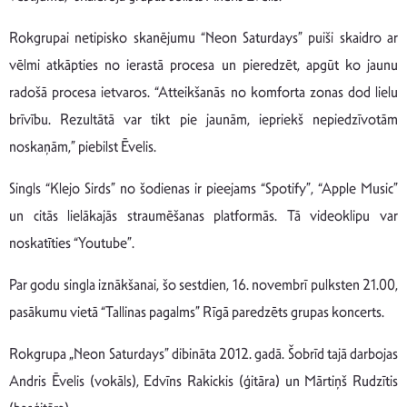
Rokgrupai netipisko skanējumu “Neon Saturdays” puiši skaidro ar
vēlmi atkāpties no ierastā procesa un pieredzēt, apgūt ko jaunu
radošā procesa ietvaros. “Atteikšanās no komforta zonas dod lielu
brīvību. Rezultātā var tikt pie jaunām, iepriekš nepiedzīvotām
noskaņām,” piebilst Ēvelis.
Singls “Klejo Sirds” no šodienas ir pieejams “Spotify”, “Apple Music”
un citās lielākajās straumēšanas platformās. Tā videoklipu var
noskatīties “Youtube”.
Par godu singla iznākšanai, šo sestdien, 16. novembrī pulksten 21.00,
pasākumu vietā “Tallinas pagalms” Rīgā paredzēts grupas koncerts.
Rokgrupa „Neon Saturdays” dibināta 2012. gadā. Šobrīd tajā darbojas
Andris Ēvelis (vokāls), Edvīns Rakickis (ģitāra) un Mārtiņš Rudzītis