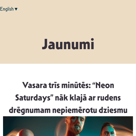
English▼
Jaunumi
Vasara trīs minūtēs: “Neon
Saturdays” nāk klajā ar rudens
drēgnumam nepiemērotu dziesmu