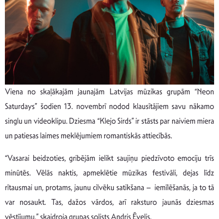
Viena no skaļākajām jaunajām Latvijas mūzikas grupām “Neon
Saturdays” šodien 13. novembrī nodod klausītājiem savu nākamo
singlu un videoklipu. Dziesma “Klejo Sirds” ir stāsts par naiviem miera
un patiesas laimes meklējumiem romantiskās attiecībās.
“Vasarai beidzoties, gribējām ielikt saujiņu piedzīvoto emociju trīs
minūtēs. Vēlās naktis, apmeklētie mūzikas festivāli, dejas līdz
rītausmai un, protams, jaunu cilvēku satikšana – iemīlēšanās, ja to tā
var nosaukt. Tas, dažos vārdos, arī raksturo jaunās dziesmas
vēstījumu,” skaidroja grupas solists Andris Ēvelis.