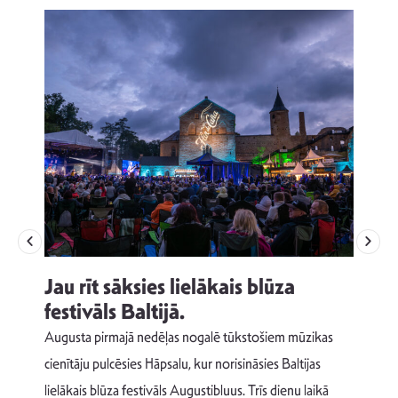
Jau rīt sāksies lielākais blūza
festivāls Baltijā.
p
Augusta pirmajā nedēļas nogalē tūkstošiem mūzikas
T
cienītāju pulcēsies Hāpsalu, kur norisināsies Baltijas
v
lielākais blūza festivāls Augustibluus. Trīs dienu laikā