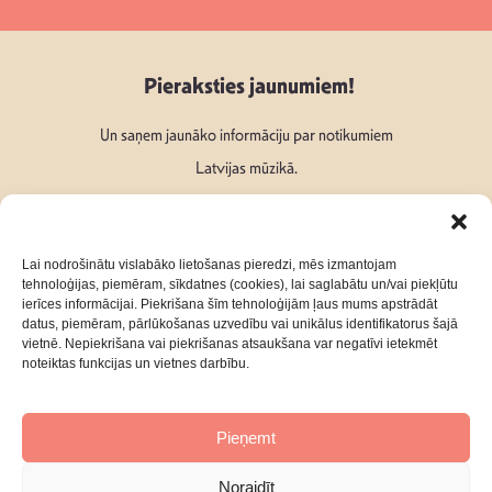
Pieraksties jaunumiem!
Un saņem jaunāko informāciju par notikumiem
Latvijas mūzikā.
Lai nodrošinātu vislabāko lietošanas pieredzi, mēs izmantojam
tehnoloģijas, piemēram, sīkdatnes (cookies), lai saglabātu un/vai piekļūtu
ierīces informācijai. Piekrišana šīm tehnoloģijām ļaus mums apstrādāt
Seko mums:
datus, piemēram, pārlūkošanas uzvedību vai unikālus identifikatorus šajā
vietnē. Nepiekrišana vai piekrišanas atsaukšana var negatīvi ietekmēt
noteiktas funkcijas un vietnes darbību.
Pieņemt
Par mums
Kontakti
Noraidīt