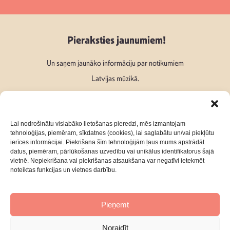
Pieraksties jaunumiem!
Un saņem jaunāko informāciju par notikumiem
Latvijas mūzikā.
Lai nodrošinātu vislabāko lietošanas pieredzi, mēs izmantojam
tehnoloģijas, piemēram, sīkdatnes (cookies), lai saglabātu un/vai piekļūtu
ierīces informācijai. Piekrišana šīm tehnoloģijām ļaus mums apstrādāt
Seko mums:
datus, piemēram, pārlūkošanas uzvedību vai unikālus identifikatorus šajā
vietnē. Nepiekrišana vai piekrišanas atsaukšana var negatīvi ietekmēt
noteiktas funkcijas un vietnes darbību.
Pieņemt
Par mums
Kontakti
Noraidīt