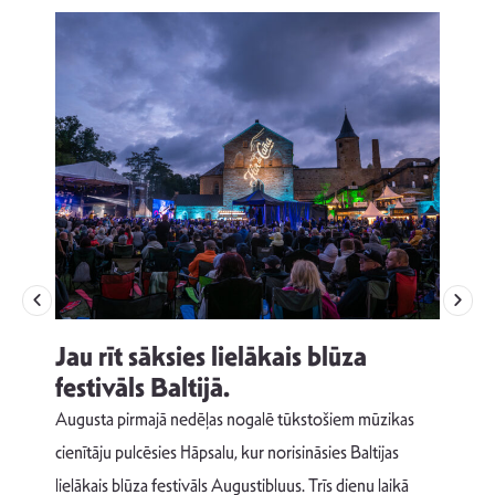
Jau rīt sāksies lielākais blūza
festivāls Baltijā.
p
Augusta pirmajā nedēļas nogalē tūkstošiem mūzikas
T
cienītāju pulcēsies Hāpsalu, kur norisināsies Baltijas
v
lielākais blūza festivāls Augustibluus. Trīs dienu laikā