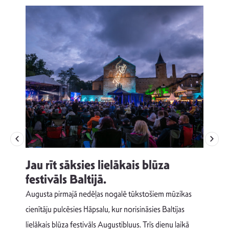
Jau rīt sāksies lielākais blūza
festivāls Baltijā.
p
Augusta pirmajā nedēļas nogalē tūkstošiem mūzikas
T
cienītāju pulcēsies Hāpsalu, kur norisināsies Baltijas
v
lielākais blūza festivāls Augustibluus. Trīs dienu laikā