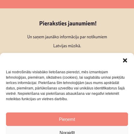
Pieraksties jaunumiem!
Un saņem jaunāko informāciju par notikumiem
Latvijas mūzikā.
Lai nodrošinātu vislabāko lietošanas pieredzi, mēs izmantojam
tehnoloģijas, piemēram, sīkdatnes (cookies), lai saglabātu un/vai piekļūtu
ierīces informācijai. Piekrišana šīm tehnoloģijām ļaus mums apstrādāt
Seko mums:
datus, piemēram, pārlūkošanas uzvedību vai unikālus identifikatorus šajā
vietnē. Nepiekrišana vai piekrišanas atsaukšana var negatīvi ietekmēt
noteiktas funkcijas un vietnes darbību.
Pieņemt
Par mums
Kontakti
Noraidīt