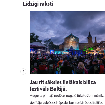
Līdzīgi raksti
izdod
Jau rīt sāksies lielākais blūza
s nav ko
festivāls Baltijā.
Augusta pirmajā nedēļas nogalē tūkstošiem mūzika
m un spējai
cienītāju pulcēsies Hāpsalu, kur norisināsies Baltijas