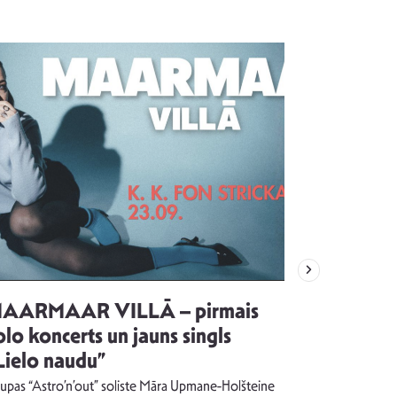
AARMAAR VILLĀ – pirmais
“Emocijas
olo koncerts un jauns singls
kļūt par
Lielo naudu”
izdod si
uzrakstī
upas “Astro’n’out” soliste Māra Upmane-Holšteine