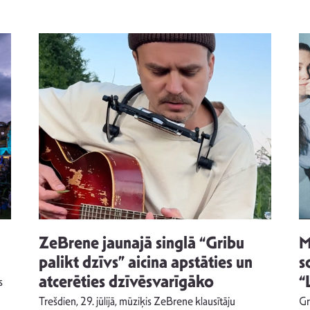
ZeBrene jaunajā singlā “Gribu
M
palikt dzīvs” aicina apstāties un
s
atcerēties dzīvēsvarīgāko
“
s
Trešdien, 29. jūlijā, mūziķis ZeBrene klausītāju
Gr