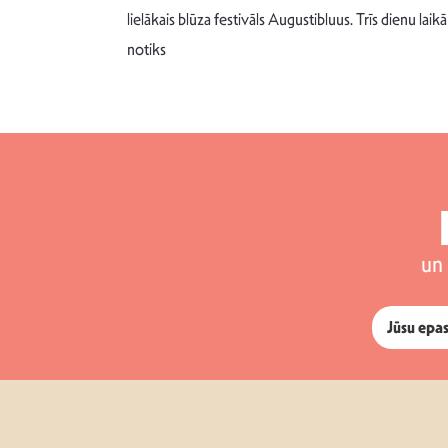
 šādu noskaņu
lielākais blūza festivāls Augustibluus. Trīs dienu laikā
notiks
un