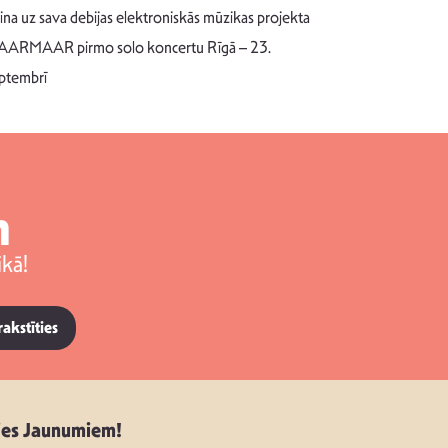
Pēc ilgākas ra
cina uz sava debijas elektroniskās mūzikas projekta
dziesmu autors
ARMAAR pirmo solo koncertu Rīgā – 23.
singlu “NESA
ptembrī
m
kā!
rakstīties
ies Jaunumiem!