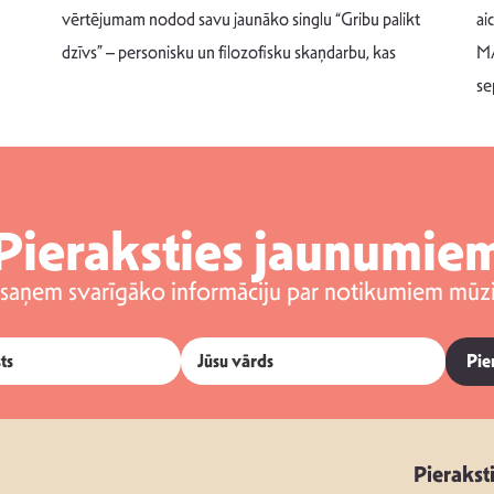
vērtējumam nodod savu jaunāko singlu “Gribu palikt
ai
dzīvs” – personisku un filozofisku skaņdarbu, kas
MA
se
Pieraksties jaunumie
 saņem svarīgāko informāciju par notikumiem mūzi
Pie
Pierakst