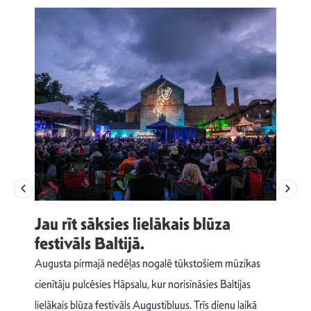
Jau rīt sāksies lielākais blūza
festivāls Baltijā.
p
Augusta pirmajā nedēļas nogalē tūkstošiem mūzikas
T
cienītāju pulcēsies Hāpsalu, kur norisināsies Baltijas
v
lielākais blūza festivāls Augustibluus. Trīs dienu laikā