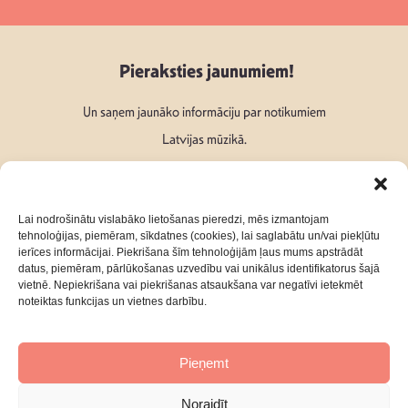
Pieraksties jaunumiem!
Un saņem jaunāko informāciju par notikumiem
Latvijas mūzikā.
Lai nodrošinātu vislabāko lietošanas pieredzi, mēs izmantojam
tehnoloģijas, piemēram, sīkdatnes (cookies), lai saglabātu un/vai piekļūtu
ierīces informācijai. Piekrišana šīm tehnoloģijām ļaus mums apstrādāt
Seko mums:
datus, piemēram, pārlūkošanas uzvedību vai unikālus identifikatorus šajā
vietnē. Nepiekrišana vai piekrišanas atsaukšana var negatīvi ietekmēt
noteiktas funkcijas un vietnes darbību.
Pieņemt
Par mums
Kontakti
Noraidīt