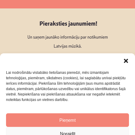
Pieraksties jaunumiem!
Un saņem jaunāko informāciju par notikumiem
Latvijas mūzikā.
Lai nodrošinātu vislabāko lietošanas pieredzi, mēs izmantojam
tehnoloģijas, piemēram, sīkdatnes (cookies), lai saglabātu un/vai piekļūtu
ierīces informācijai. Piekrišana šīm tehnoloģijām ļaus mums apstrādāt
Seko mums:
datus, piemēram, pārlūkošanas uzvedību vai unikālus identifikatorus šajā
vietnē. Nepiekrišana vai piekrišanas atsaukšana var negatīvi ietekmēt
noteiktas funkcijas un vietnes darbību.
Pieņemt
Par mums
Kontakti
Noraidīt