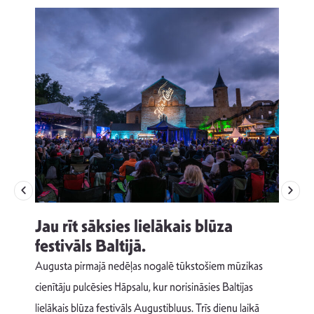
Jau rīt sāksies lielākais blūza
festivāls Baltijā.
p
Augusta pirmajā nedēļas nogalē tūkstošiem mūzikas
T
cienītāju pulcēsies Hāpsalu, kur norisināsies Baltijas
v
lielākais blūza festivāls Augustibluus. Trīs dienu laikā