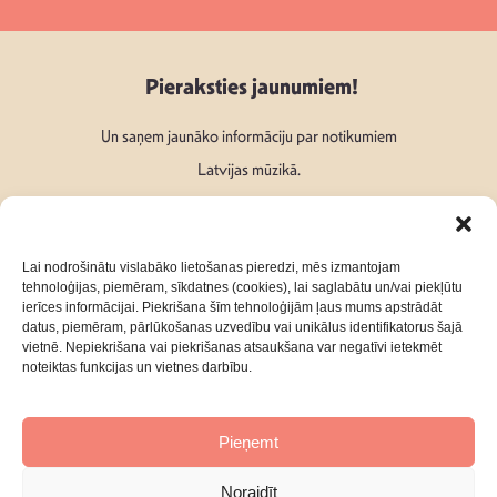
Pieraksties jaunumiem!
Un saņem jaunāko informāciju par notikumiem
Latvijas mūzikā.
Lai nodrošinātu vislabāko lietošanas pieredzi, mēs izmantojam
tehnoloģijas, piemēram, sīkdatnes (cookies), lai saglabātu un/vai piekļūtu
ierīces informācijai. Piekrišana šīm tehnoloģijām ļaus mums apstrādāt
Seko mums:
datus, piemēram, pārlūkošanas uzvedību vai unikālus identifikatorus šajā
vietnē. Nepiekrišana vai piekrišanas atsaukšana var negatīvi ietekmēt
noteiktas funkcijas un vietnes darbību.
Pieņemt
Par mums
Kontakti
Noraidīt