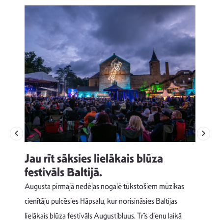
Jau rīt sāksies lielākais blūza
festivāls Baltijā.
p
Augusta pirmajā nedēļas nogalē tūkstošiem mūzikas
T
cienītāju pulcēsies Hāpsalu, kur norisināsies Baltijas
v
lielākais blūza festivāls Augustibluus. Trīs dienu laikā