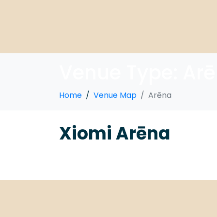
Venue Type:
Ar
Home
Venue Map
Arēna
Xiomi Arēna