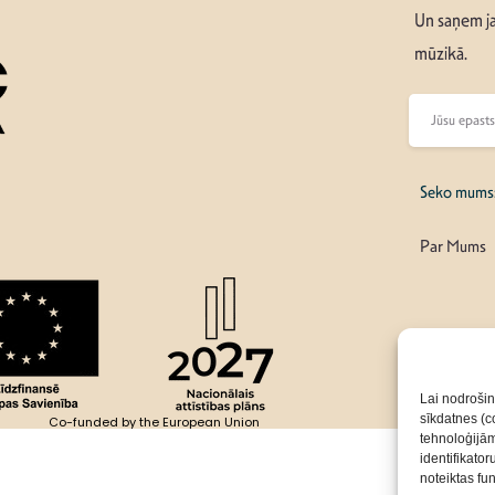
Un saņem ja
mūzikā.
Seko mums
Par Mums
Lai nodrošin
sīkdatnes (co
Co-funded by the European Union
tehnoloģijā
identifikato
noteiktas fu