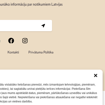
unāko informāciju par notikumiem Latvijas
:
Kontakti
Privātuma Politika
ātu vislabāko lietošanas pieredzi, mēs izmantojam tehnoloģijas, piemēram,
okies), lai saglabātu un/vai piekļūtu ierīces informācijai. Piekrišana šīm
m ļaus mums apstrādāt datus, piemēram, pārlūkošanas uzvedību vai unikālus
rus šajā vietnē. Nepiekrišana vai piekrišanas atsaukšana var negatīvi ietekmēt
nkcijas un vietnes darbību.