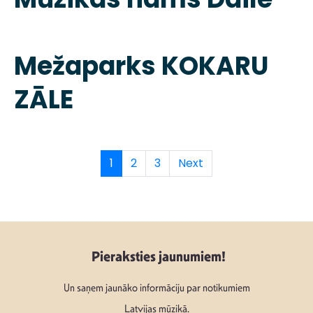
Mežaparks KOKARU
ZĀLE
1
2
3
Next
Pieraksties jaunumiem!
Un saņem jaunāko informāciju par notikumiem
Latvijas mūzikā.