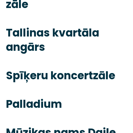
zāle
Tallinas kvartāla
angārs
Spīķeru koncertzāle
Palladium
Mūzikas nams Daile