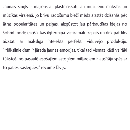
Jaunais singls ir mājiens ar plastmaskātu arī mūsdienu mākslas un
mūzikas virzienā, jo brīvu radošumu bieži mēdz aizstāt dzīšanās pēc
ātras popularitātes un peļņas, aizgūstot jau pārbaudītas idejas no
šobrīd modē esošā, kas ilgtermiņā visticamāk izgaisīs un drīz pat tiks
aizstāti ar mākslīgā intelekta perfekti viduvējo produkciju.
“Māksliniekiem ir jārada jaunas emocijas, tikai tad vismaz kādi vairāki
tūkstoši no pasaulē esošajiem astoņiem miljardiem klausītāju spēs ar
to patiesi saslēgties,” rezumē Elvijs.