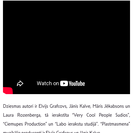
Dziesmas autori ir Elvijs Grafcovs, Jānis Kalve, Māris Jēkabsons un
Laura Rozenberga, tā ierakstīta “Very Cool People Sudios”,
“Ciemupes Production” un “Labo ierakstu studijā”. “Plastmasmena”
muzikālie producenti ir Elvijs Grafcovs un Jānis Kalve.