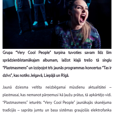
Grupa “Very Cool People” turpina tuvoties savam līdz šim
sprādzienbīstamākajam albumam, laižot klajā trešo tā singlu
“Plastmasmens” un izziņojot trīs jaunās programmas koncertus “Tas ir
dzīvs”, kas notiks Jelgavā, Liepājā un Rīgā.
Jaunā dziesma veltīta neizbēgamai mūsdienu aktualitātei –
plastmasai, kas nemanot pārņemusi kā ļaužu prātus, tā apkārtējo vidi.
“Plastmasmens” ieturēts “Very Cool People” jaunākajās skanējuma
tradīcijās – saprāta jumtu un basa sistēmas graujošās elektrofanka