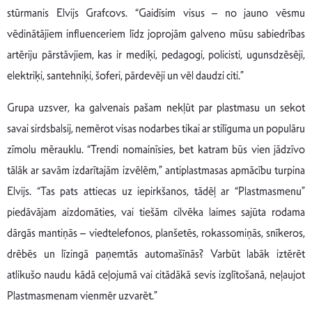
stūrmanis Elvijs Grafcovs. “Gaidīsim visus – no jauno vēsmu
vēdinātājiem influenceriem līdz joprojām galveno mūsu sabiedrības
artēriju pārstāvjiem, kas ir mediķi, pedagogi, policisti, ugunsdzēsēji,
elektriķi, santehniķi, šoferi, pārdevēji un vēl daudzi citi.”
Grupa uzsver, ka galvenais pašam nekļūt par plastmasu un sekot
savai sirdsbalsij, nemērot visas nodarbes tikai ar stilīguma un populāru
zīmolu mērauklu. “Trendi nomainīsies, bet katram būs vien jādzīvo
tālāk ar savām izdarītajām izvēlēm,” antiplastmasas apmācību turpina
Elvijs. “Tas pats attiecas uz iepirkšanos, tādēļ ar “Plastmasmenu”
piedāvājam aizdomāties, vai tiešām cilvēka laimes sajūta rodama
dārgās mantiņās – viedtelefonos, planšetēs, rokassomiņās, snīkeros,
drēbēs un līzingā paņemtās automašīnās? Varbūt labāk iztērēt
atlikušo naudu kādā ceļojumā vai citādākā sevis izglītošanā, neļaujot
Plastmasmenam vienmēr uzvarēt.”