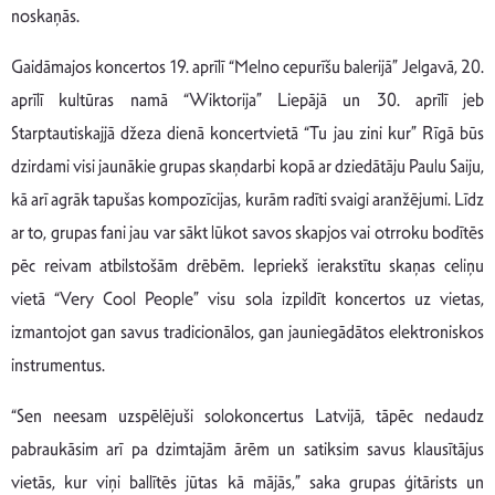
noskaņās.
Gaidāmajos koncertos 19. aprīlī “Melno cepurīšu balerijā” Jelgavā, 20.
aprīlī kultūras namā “Wiktorija” Liepājā un 30. aprīlī jeb
Starptautiskajjā džeza dienā koncertvietā “Tu jau zini kur” Rīgā būs
dzirdami visi jaunākie grupas skaņdarbi kopā ar dziedātāju Paulu Saiju,
kā arī agrāk tapušas kompozīcijas, kurām radīti svaigi aranžējumi. Līdz
ar to, grupas fani jau var sākt lūkot savos skapjos vai otrroku bodītēs
pēc reivam atbilstošām drēbēm. Iepriekš ierakstītu skaņas celiņu
vietā “Very Cool People” visu sola izpildīt koncertos uz vietas,
izmantojot gan savus tradicionālos, gan jauniegādātos elektroniskos
instrumentus.
“Sen neesam uzspēlējuši solokoncertus Latvijā, tāpēc nedaudz
pabraukāsim arī pa dzimtajām ārēm un satiksim savus klausītājus
vietās, kur viņi ballītēs jūtas kā mājās,” saka grupas ģitārists un