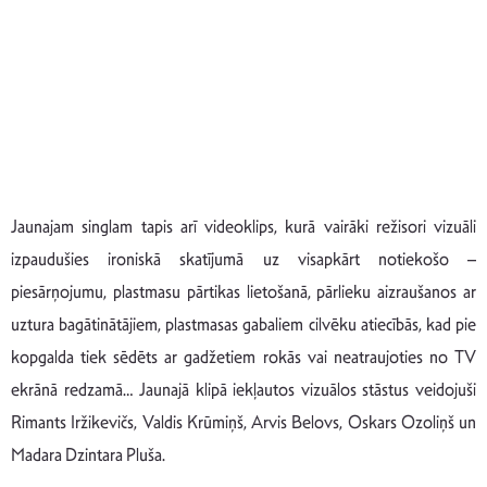
Jaunajam singlam tapis arī videoklips, kurā vairāki režisori vizuāli
izpaudušies ironiskā skatījumā uz visapkārt notiekošo –
piesārņojumu, plastmasu pārtikas lietošanā, pārlieku aizraušanos ar
uztura bagātinātājiem, plastmasas gabaliem cilvēku atiecībās, kad pie
kopgalda tiek sēdēts ar gadžetiem rokās vai neatraujoties no TV
ekrānā redzamā… Jaunajā klipā iekļautos vizuālos stāstus veidojuši
Rimants Iržikevičs, Valdis Krūmiņš, Arvis Belovs, Oskars Ozoliņš un
Madara Dzintara Pluša.