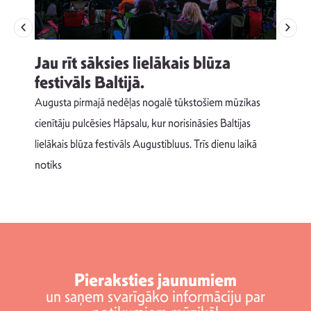
Jau rīt sāksies lielākais blūza
festivāls Baltijā.
p
Augusta pirmajā nedēļas nogalē tūkstošiem mūzikas
T
cienītāju pulcēsies Hāpsalu, kur norisināsies Baltijas
v
lielākais blūza festivāls Augustibluus. Trīs dienu laikā
d
notiks
Pieraksties jaunumiem
un saņem svarīgāko informāciju par