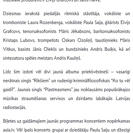
Dziesmas ierakstā piedalījās ritmiskā stāstītāja, vokāliste un
tromboniste Laura Rozenberga, vokāliste Paula Saija, ģitārists Elvijs
Grafcovs, tenorsaksofonists Māris Jēkabsons, baritonsaksofonists
Kristaps Lubovs, trompetists Oskars Ozoliņš, taustiņnieks Māris
Vitkus, basists Jānis Olekšs un bundzinieks Andris Buiķis, kā arī
sintezatoru spēles meistars Andris Kauliņš.
Līdz šim izdoti vēl divi jaunā albuma priekšvēstneši – vasarīgi
nerātnais singls “Rikšiem” un rudenīgi kriminālfilozofiskais “Ko tu vēl
gaidi?”. Jaunais singls “Plastmasmens” jau noklausāms populārākajos
mūzikas straumēšanas servisos un dzirdams labākajās Latvijas
radiostacijās.
Biļetes uz gaidāmajiem jaunās programmas koncertiem nopērkamas
aula.lv. Vēl īpašs koncerts grupai ar dziedātāju Paulu Saiju un džezīgi