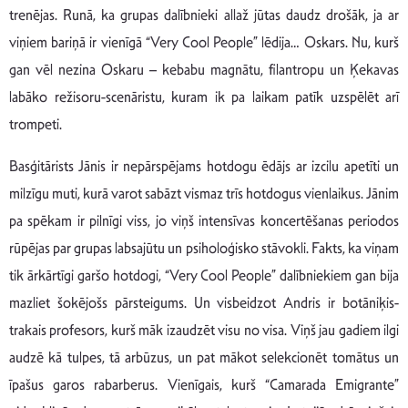
trenējas. Runā, ka grupas dalībnieki allaž jūtas daudz drošāk, ja ar
viņiem bariņā ir vienīgā “Very Cool People” lēdija… Oskars. Nu, kurš
gan vēl nezina Oskaru – kebabu magnātu, filantropu un Ķekavas
labāko režisoru-scenāristu, kuram ik pa laikam patīk uzspēlēt arī
trompeti.
Basģitārists Jānis ir nepārspējams hotdogu ēdājs ar izcilu apetīti un
milzīgu muti, kurā varot sabāzt vismaz trīs hotdogus vienlaikus. Jānim
pa spēkam ir pilnīgi viss, jo viņš intensīvas koncertēšanas periodos
rūpējas par grupas labsajūtu un psiholoģisko stāvokli. Fakts, ka viņam
tik ārkārtīgi garšo hotdogi, “Very Cool People” dalībniekiem gan bija
mazliet šokējošs pārsteigums. Un visbeidzot Andris ir botāniķis-
trakais profesors, kurš māk izaudzēt visu no visa. Viņš jau gadiem ilgi
audzē kā tulpes, tā arbūzus, un pat mākot selekcionēt tomātus un
īpašus garos rabarberus. Vienīgais, kurš “Camarada Emigrante”