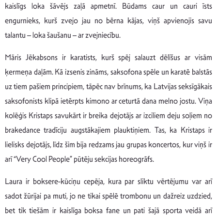
kaislīgs loka šāvējs zaļā apmetnī. Būdams caur un cauri īsts
engurnieks, kurš zvejo jau no bērna kājas, viņš apvienojis savu
talantu – loka šaušanu – ar zvejniecību.
Māris Jēkabsons ir karatists, kurš spēj salauzt dēlīšus ar visām
ķermeņa daļām. Kā izsenis zināms, saksofona spēle un karatē balstās
uz tiem pašiem principiem, tāpēc nav brīnums, ka Latvijas seksīgākais
saksofonists klipā ietērpts kimono ar ceturtā dana melno jostu. Viņa
kolēģis Kristaps savukārt ir breika dejotājs ar izciliem deju soļiem no
brakedance tradīciju augstākajiem plauktiņiem. Tas, ka Kristaps ir
lielisks dejotājs, līdz šim bija redzams jau grupas koncertos, kur viņš ir
arī “Very Cool People” pūtēju sekcijas horeogrāfs.
Laura ir boksere-kūciņu cepēja, kura par sliktu vērtējumu var arī
sadot žūrijai pa muti, jo ne tikai spēlē trombonu un dažreiz uzdzied,
bet tik tiešām ir kaislīga boksa fane un pati šajā sporta veidā arī