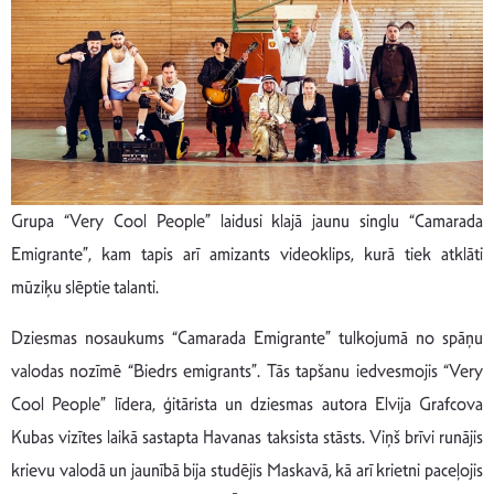
Grupa “Very Cool People” laidusi klajā jaunu singlu “Camarada
Emigrante”, kam tapis arī amizants videoklips, kurā tiek atklāti
mūziķu slēptie talanti.
Dziesmas nosaukums “Camarada Emigrante” tulkojumā no spāņu
valodas nozīmē “Biedrs emigrants”. Tās tapšanu iedvesmojis “Very
Cool People” līdera, ģitārista un dziesmas autora Elvija Grafcova
Kubas vizītes laikā sastapta Havanas taksista stāsts. Viņš brīvi runājis
krievu valodā un jaunībā bija studējis Maskavā, kā arī krietni paceļojis