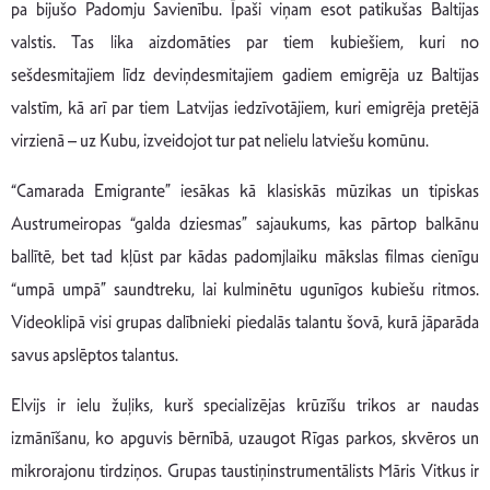
pa bijušo Padomju Savienību. Īpaši viņam esot patikušas Baltijas
valstis. Tas lika aizdomāties par tiem kubiešiem, kuri no
sešdesmitajiem līdz deviņdesmitajiem gadiem emigrēja uz Baltijas
valstīm, kā arī par tiem Latvijas iedzīvotājiem, kuri emigrēja pretējā
virzienā – uz Kubu, izveidojot tur pat nelielu latviešu komūnu.
“Camarada Emigrante” iesākas kā klasiskās mūzikas un tipiskas
Austrumeiropas “galda dziesmas” sajaukums, kas pārtop balkānu
ballītē, bet tad kļūst par kādas padomjlaiku mākslas filmas cienīgu
“umpā umpā” saundtreku, lai kulminētu ugunīgos kubiešu ritmos.
Videoklipā visi grupas dalībnieki piedalās talantu šovā, kurā jāparāda
savus apslēptos talantus.
Elvijs ir ielu žuļiks, kurš specializējas krūzīšu trikos ar naudas
izmānīšanu, ko apguvis bērnībā, uzaugot Rīgas parkos, skvēros un
mikrorajonu tirdziņos. Grupas taustiņinstrumentālists Māris Vitkus ir