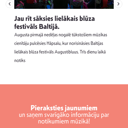
Jau rīt sāksies lielākais blūza
festivāls Baltijā.
p
Augusta pirmajā nedēļas nogalē tūkstošiem mūzikas
T
cienītāju pulcēsies Hāpsalu, kur norisināsies Baltijas
v
lielākais blūza festivāls Augustibluus. Trīs dienu laikā
d
notiks
Pieraksties jaunumiem
un saņem svarīgāko informāciju par
notikumiem mūzikā!