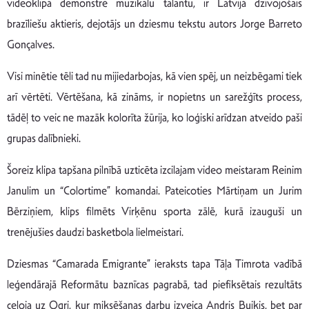
videoklipā demonstrē muzikālu talantu, ir Latvijā dzīvojošais
brazīliešu aktieris, dejotājs un dziesmu tekstu autors Jorge Barreto
Gonçalves.
Visi minētie tēli tad nu mijiedarbojas, kā vien spēj, un neizbēgami tiek
arī vērtēti. Vērtēšana, kā zināms, ir nopietns un sarežģīts process,
tādēļ to veic ne mazāk kolorīta žūrija, ko loģiski arīdzan atveido paši
grupas dalībnieki.
Šoreiz klipa tapšana pilnībā uzticēta izcilajam video meistaram Reinim
Janulim un “Colortime” komandai. Pateicoties Mārtiņam un Jurim
Bērziņiem, klips filmēts Virķēnu sporta zālē, kurā izauguši un
trenējušies daudzi basketbola lielmeistari.
Dziesmas “Camarada Emigrante” ieraksts tapa Tāļa Timrota vadībā
leģendārajā Reformātu baznīcas pagrabā, tad piefiksētais rezultāts
ceļoja uz Ogri, kur miksēšanas darbu izveica Andris Buiķis, bet par