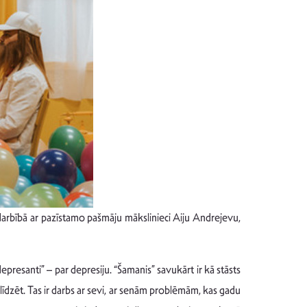
sadarbībā ar pazīstamo pašmāju mākslinieci Aiju Andrejevu,
resanti” – par depresiju. “Šamanis” savukārt ir kā stāsts
alīdzēt. Tas ir darbs ar sevi, ar senām problēmām, kas gadu