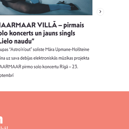
AARMAAR VILLĀ – pirmais
“Emocijas
olo koncerts un jauns singls
kļūt par
Lielo naudu”
izdod si
uzrakstī
upas “Astro’n’out” soliste Māra Upmane-Holšteine
Pēc ilgākas ra
cina uz sava debijas elektroniskās mūzikas projekta
dziesmu autors
ARMAAR pirmo solo koncertu Rīgā – 23.
singlu “NESA
ptembrī
m