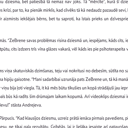
oku dziesma, bet patiesībā tā nemaz nav joks. Tā “mērcīte”, kurā šī dzi
s krīzi, par to, ka pienāk mirklis, kad cilvēks tā kā nedaudz pazaudē sevi,
Ir aizmirsts iekšējais bērns, bet tu saproti, ka īstais prieks un dzīvesprie
ās. “ZeBrene savas problēmas risina dziesmā un, iespējams, kāds cits, ie
pūtu, cits izdzers trīs vīna glāzes vakarā, vēl kāds ies pie psihoterapeita
s viņa skatuviskās dzimšanas, teju vai nokritusi no debesīm, sūtīta no sate
tama hipiju gaisotne. “Mani sadarbībai uzrunāja pats ZeBrene un, tā kā manā
 viņu bija ļoti viegla. Tā, it kā mēs būtu tikušies un kopā strādājuši jau ie
als būs kā radīts šim drūmajam laikam kopumā. Arī videoklips dziesmai ir 
 devu!” stāsta Andrejeva.
js Pārpucis. “Kad klausījos dziesmu, uzreiz prātā ienāca pirmais pavediens, p
cesu, ne tikai gala rezultātu. Gribējās, lai ir lielāka iesaiste arī gatavo