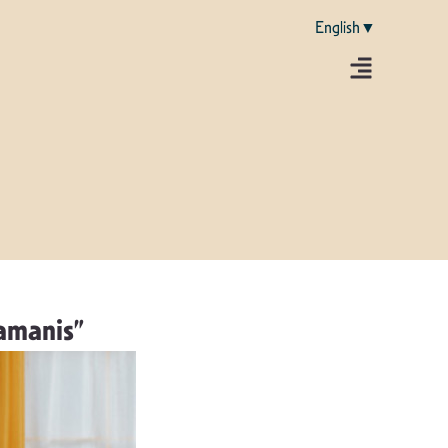
English▼
Šamanis”