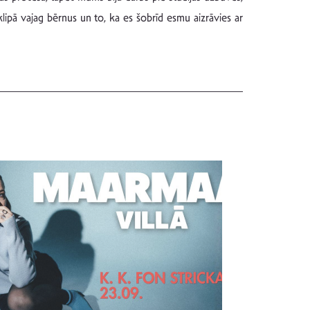
 klipā vajag bērnus un to, ka es šobrīd esmu aizrāvies ar