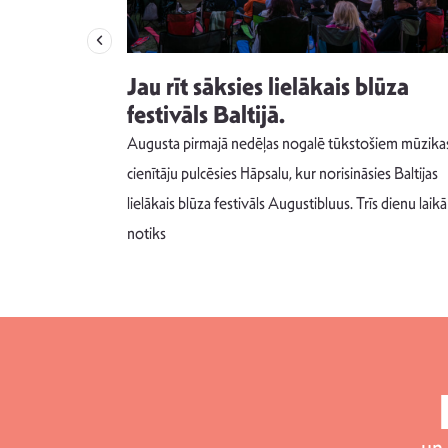
izdod
Jau rīt sāksies lielākais blūza
s nav ko
festivāls Baltijā.
Augusta pirmajā nedēļas nogalē tūkstošiem mūzika
m un spējai
cienītāju pulcēsies Hāpsalu, kur norisināsies Baltijas
 šādu noskaņu
lielākais blūza festivāls Augustibluus. Trīs dienu laikā
notiks