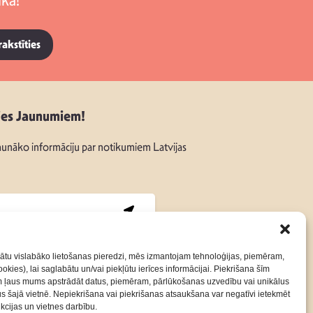
kā!
rakstīties
ies Jaunumiem!
unāko informāciju par notikumiem Latvijas
:
ātu vislabāko lietošanas pieredzi, mēs izmantojam tehnoloģijas, piemēram,
okies), lai saglabātu un/vai piekļūtu ierīces informācijai. Piekrišana šīm
m ļaus mums apstrādāt datus, piemēram, pārlūkošanas uzvedību vai unikālus
Kontakti
Privātuma Politika
rus šajā vietnē. Nepiekrišana vai piekrišanas atsaukšana var negatīvi ietekmēt
nkcijas un vietnes darbību.