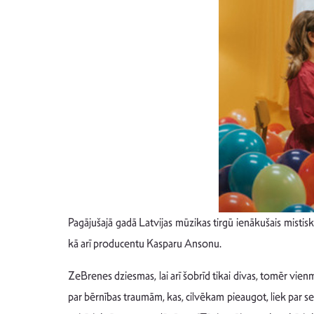
Pagājušajā gadā Latvijas mūzikas tirgū ienākušais mistisk
kā arī producentu Kasparu Ansonu.
ZeBrenes dziesmas, lai arī šobrīd tikai divas, tomēr vie
par bērnības traumām, kas, cilvēkam pieaugot, liek par sev