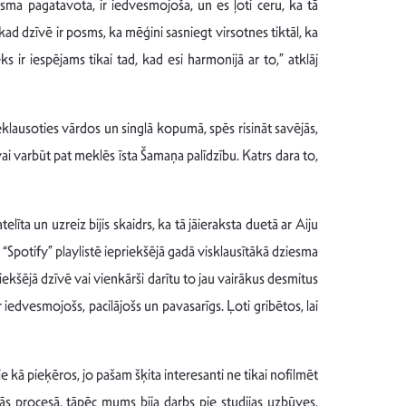
esma pagatavota, ir iedvesmojoša, un es ļoti ceru, ka tā
 kad dzīvē ir posms, ka mēģini sasniegt virsotnes tiktāl, ka
ks ir iespējams tikai tad, kad esi harmonijā ar to,” atklāj
klausoties vārdos un singlā kopumā, spēs risināt savējās,
 vai varbūt pat meklēs īsta Šamaņa palīdzību. Katrs dara to,
līta un uzreiz bijis skaidrs, ka tā jāieraksta duetā ar Aiju
 “Spotify” playlistē iepriekšējā gadā visklausītākā dziesma
priekšējā dzīvē vai vienkārši darītu to jau vairākus desmitus
iedvesmojošs, pacilājošs un pavasarīgs. Ļoti gribētos, lai
ie kā pieķēros, jo pašam šķita interesanti ne tikai nofilmēt
šanās procesā, tāpēc mums bija darbs pie studijas uzbūves,