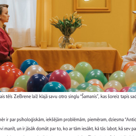
ais tēls ZeBrene laiž klajā savu otro singlu “Šamanis”, kas šoreiz tapis 
nmēr ir par psiholoģiskām, iekšējām problēmām, piemēram, dziesma “Antidep
i manīt, un ir jāsāk domāt par to, ko ar tām iesākt, kā tās labot, kā sev p