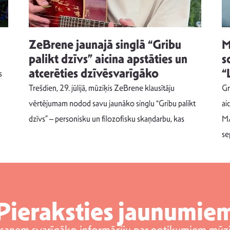
ZeBrene jaunajā singlā “Gribu
M
palikt dzīvs” aicina apstāties un
s
atcerēties dzīvēsvarīgāko
“
s
Trešdien, 29. jūlijā, mūziķis ZeBrene klausītāju
Gr
vērtējumam nodod savu jaunāko singlu “Gribu palikt
ai
dzīvs” – personisku un filozofisku skaņdarbu, kas
MA
se
Pieraksties jaunumie