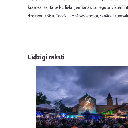
krāsošanas, tā teikt, liela ņemšanās, lai iegūtu vizuāli
dzeltenu krāsu. To visu kopā savienojot, sanāca likumsakar
Līdzīgi raksti