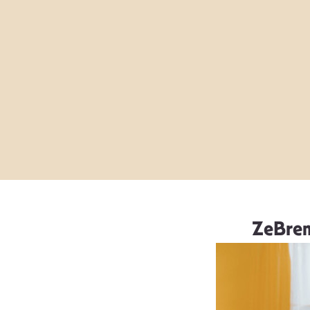
ZeBrene