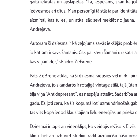
gaitā iekrātas un apslāpētas. “Tā, iespējams, skan kā j
iedvesmos arī citus. Man personīgi tā stāsta par identitāte
aizmirsti, kas tu esi, un atkal sāc sevi meklēt no jauna. 
Andrejeva.
Autoram šī dziesma ir kā ceļojums savās iekšējās problēm
jo katram ir savs Šamanis. Cits par savu Šamani uzskatīs at
kas viņam der,” skaidro ZeBrene.
Pats ZeBrene atklāj, ka šī dziesma radusies vēl mirkli pirm
Andrejevu, jo skaņdarbs ir rotaļīgā vintage stilā, tajā jū
bija viņa “Antidepresanti”, es nespēju atteikt. Sadarbība ar
gadu. Es ļoti ceru, ka šis kopumā ļoti uzmundrinošais gab
tas viss kopā iedod klausītājiem lielu enerģijas un prieka
Dziesmai ir tapis arī videoklips, ko veidojis režisors Elvi
klipu, bet arī uzbūvēt studiju, radīt aizraujošu pašu pro