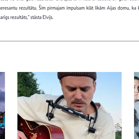
 interesantu rezultātu. Šim pirmajam impulsam klāt likām Aijas domu, ka
īgs rezultāts,” stāsta Elvijs.