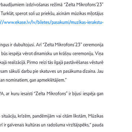
ārbaudījumiem izdzīvošanas režīmā “Zelta Mikrofons’23”
urklāt, sperot soli uz priekšu, aicinām mūzikas mīļotājus
://www.ekase.lv/lv/biletes/pasakumi/muzikas-ierakstu-
ingus ir dubultojusi. Arī “Zelta Mikrofons’23” ceremonija
iem būs iespēja vērot dinamisku un krāšņu ceremoniju. Viņa
ajā realizācijā. Pirmo reizi tās ilgajā pastāvēšanas vēsturē
esam sākuši darbu pie skatuves un pasākuma dizaina. Jau
gan nominatiem, gan apmeklētājiem.”
, ar kuru iesaisti “Zelta Mikrofons” ir bijusi iespēja gan
ko situāciju, krīzēm, pandēmijām vai citām likstām, Mūzikas
rī ir galvenais kultūras un radošuma virzītājspēks,“ pauda