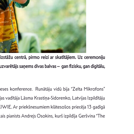
zstāžu centrā, pirmo reizi ar skatītājiem. Uz ceremoniju
 uzvarētājs saņems divas balvas – gan fizisku, gan digitālu,
preses konference. Runātāju vidū bija “Zelta Mikrofons”
as vadītāja Lāsma Krastiņa-Sidorenko, Latvijas Izpildītāju
 KIWIE. Ar priekšnesumiem klātesošos priecēja 13 gadīgā
is pianists Andrejs Osokins, kurš izpildīja Geršvina “The