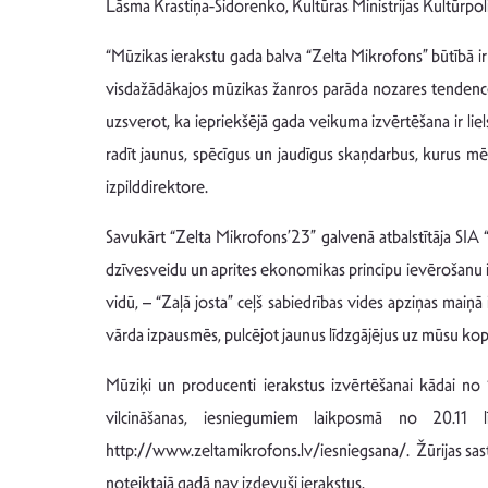
Lāsma Krastiņa-Sidorenko, Kultūras Ministrijas Kultūrpol
“Mūzikas ierakstu gada balva “Zelta Mikrofons” būtībā ir 
visdažādākajos mūzikas žanros parāda nozares tendences k
uzsverot, ka iepriekšējā gada veikuma izvērtēšana ir liel
radīt jaunus, spēcīgus un jaudīgus skaņdarbus, kurus mē
izpilddirektore.
Savukārt “Zelta Mikrofons’23” galvenā atbalstītāja SIA
dzīvesveidu un aprites ekonomikas principu ievērošanu ir 
vidū, – “Zaļā josta” ceļš sabiedrības vides apziņas maiņā
vārda izpausmēs, pulcējot jaunus līdzgājējus uz mūsu kop
Mūziķi un producenti ierakstus izvērtēšanai kādai no 
vilcināšanas, iesniegumiem laikposmā no 20.11 
http://www.zeltamikrofons.lv/iesniegsana/. Žūrijas sastā
noteiktajā gadā nav izdevuši ierakstus.