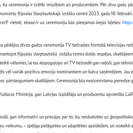
o, ka ceremonija ir svētki mūziķiem un producentiem. Pēc divu gadu p
ncertu Ķīpsalas Starptautiskajā izstāžu centrā 2023. gada 18. februārī. T
kst.9 vietnē, ekase.lv uz ceremoniju būs pieejamas ieejas biļetes:
https
a pēdējos divos gados ceremonija TV tiešraides formātā televīzijas reit
zmantojot Ķīpsalas starptautiskā izstāžu centra dotās iespējas, skatītāj
kti vēlamies, lai tas atspoguļojas arī TV tiešraidē gan radoši, gan tehnisk
radīs vēl vairāk pozitīvu emociju nominantiem un balvu saņēmējiem. Jau 
es pārsteigumiem skatītājiem. Ceremonija būs neaizmirstama pieredze 
Kultūras Ministrija, gan Latvijas Izpildītāju un producentu apvienība LaIPA
nsiāli, gan informatīvi un priecājas par to, ka, neskatoties uz ģeopolitis
ķu veikumu, – spējīga pielāgoties un adaptēties apstākļiem, un noteikti a