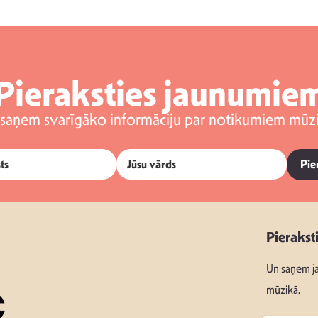
Pieraksties jaunumie
 saņem svarīgāko informāciju par notikumiem mūzi
Pie
Pierakst
Un saņem ja
mūzikā.