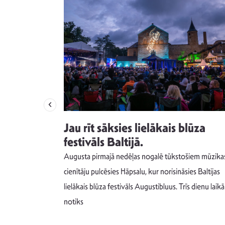
izdod
Jau rīt sāksies lielākais blūza
s nav ko
festivāls Baltijā.
Augusta pirmajā nedēļas nogalē tūkstošiem mūzika
m un spējai
cienītāju pulcēsies Hāpsalu, kur norisināsies Baltijas
 šādu noskaņu
lielākais blūza festivāls Augustibluus. Trīs dienu laikā
notiks