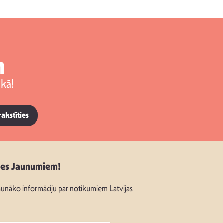
m
kā!
rakstīties
ies Jaunumiem!
unāko informāciju par notikumiem Latvijas