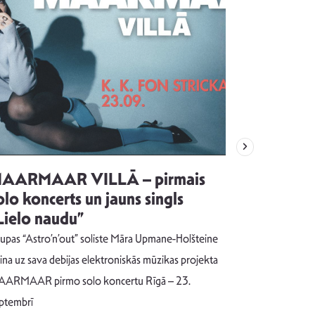
AARMAAR VILLĀ – pirmais
“Emocijas
olo koncerts un jauns singls
kļūt par
Lielo naudu”
izdod si
uzrakstī
upas “Astro’n’out” soliste Māra Upmane-Holšteine
Pēc ilgākas ra
cina uz sava debijas elektroniskās mūzikas projekta
dziesmu autors
ARMAAR pirmo solo koncertu Rīgā – 23.
singlu “NESA
ptembrī