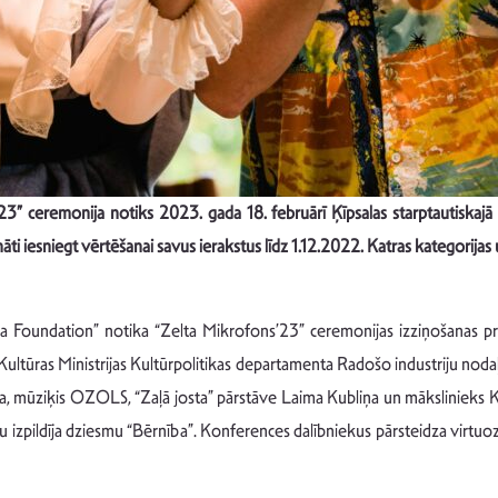
3” ceremonija notiks 2023. gada 18. februārī Ķīpsalas starptautiskajā i
nāti iesniegt vērtēšanai savus ierakstus līdz 1.12.2022. Katras kategorijas
“Ola Foundation” notika “Zelta Mikrofons’23” ceremonijas izziņošanas 
ultūras Ministrijas Kultūrpolitikas departamenta Radošo industriju nodaļ
a, mūziķis OZOLS, “Zaļā josta” pārstāve Laima Kubliņa un mākslinieks
 izpildīja dziesmu “Bērnība”. Konferences dalībniekus pārsteidza virtuoza