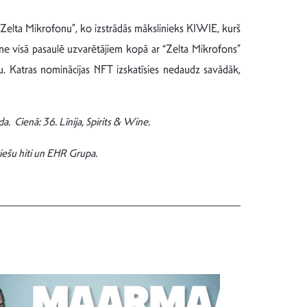
 “Zelta Mikrofonu”, ko izstrādās mākslinieks KIWIE, kurš
a ne visā pasaulē uzvarētājiem kopā ar “Zelta Mikrofons”
nu. Katras nominācijas NFT izskatīsies nedaudz savādāk,
a. Cienā: 36. Līnija, Spirits & Wine.
iešu hiti un EHR Grupa.