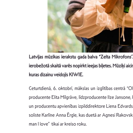
Latvijas mūzikas ierakstu gada balva “Zelta Mikrofons’2
ierobežotā skaitā varēs nopirkt ieejas biļetes. Mūziķi aici
kuras dizainu veidojis KIWIE.
Ceturtdienā, 6. oktobrī, mākslas un izglītības centrā 
producente Elita Mīlgrāve, līdzproducente Ilze Jansone, K
un producentu apvienības izpilddirektore Liena Edvards
soliste Karlīne Anna Ērgle, kas duetā ar Agnesi Rakovsku
man I love” tikai ar kreiso roku.