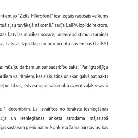
centiem, jo “Zelta Mikrofonā” iesniegtais radošais veikums
uāls jau tuvākajā nākotnē,” sacīja LaIPA izpilddirektore,
īstās Latvijas mūzikas nozare, un tas dod stimulu turpināt
a, Latvijas Izpildītāju un producentu apvienības (LaIPA)
s mūziķu darbam un par sadarbību saka: “Par ilgtspējīgu
ārdiem vai ritmiem, kas aizkustina un skan galvā pat nakts
ceļam līdzās, iedvesmojot sabiedrību dzīvot zaļāk visās šī
 1. decembrim. Lai izvairītos no ierakstu iesniegšanas
ācija un iesniegšanas anketa atrodama mājaslapā
as sastāvam pieaicināt arī konkrētā žanra pārstāvjus, kas