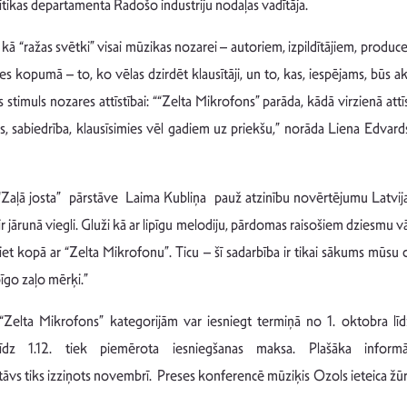
itikas departamenta Radošo industriju nodaļas vadītāja.
kā “ražas svētki” visai mūzikas nozarei – autoriem, izpildītājiem, produ
opumā – to, ko vēlas dzirdēt klausītāji, un to, kas, iespējams, būs akt
s stimuls nozares attīstībai: ““Zelta Mikrofons” parāda, kādā virzienā att
s, sabiedrība, klausīsimies vēl gadiem uz priekšu,” norāda Liena Edvards
 “Zaļā josta” pārstāve Laima Kubliņa pauž atzinību novērtējumu Latvija
jārunā viegli. Gluži kā ar lipīgu melodiju, pārdomas raisošiem dziesmu v
 iet kopā ar “Zelta Mikrofonu”. Ticu – šī sadarbība ir tikai sākums mūsu 
īgo zaļo mērķi.”
“Zelta Mikrofons” kategorijām var iesniegt termiņā no 1. oktobra līdz
līdz 1.12. tiek piemērota iesniegšanas maksa. Plašāka inform
vs tiks izziņots novembrī. Preses konferencē mūziķis Ozols ieteica žūrij