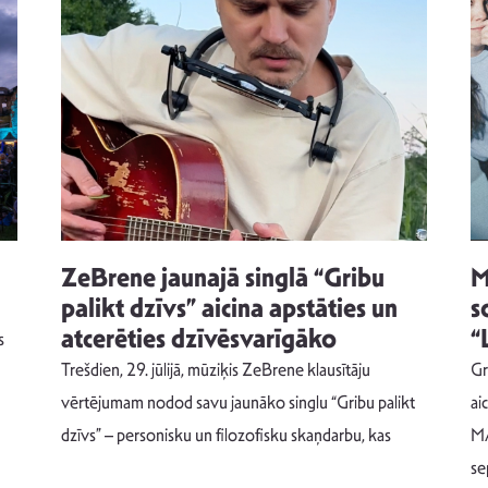
ZeBrene jaunajā singlā “Gribu
M
palikt dzīvs” aicina apstāties un
s
atcerēties dzīvēsvarīgāko
“
s
Trešdien, 29. jūlijā, mūziķis ZeBrene klausītāju
Gr
vērtējumam nodod savu jaunāko singlu “Gribu palikt
ai
dzīvs” – personisku un filozofisku skaņdarbu, kas
MA
se