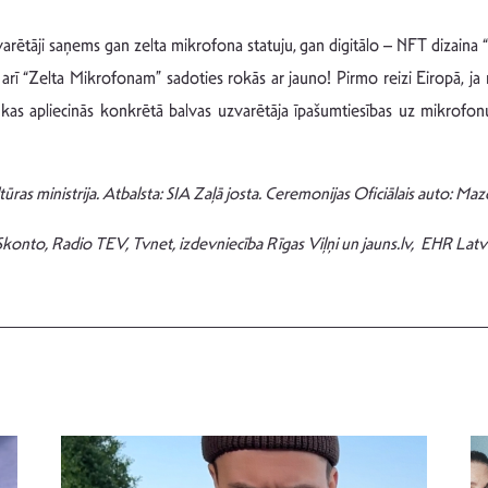
varētāji saņems gan zelta mikrofona statuju, gan digitālo – NFT dizaina
s arī “Zelta Mikrofonam” sadoties rokās ar jauno! Pirmo reizi Eiropā, j
, kas apliecinās konkrētā balvas uzvarētāja īpašumtiesības uz mikrofo
as ministrija. Atbalsta: SIA Zaļā josta. Ceremonijas Oficiālais auto: Mazd
konto, Radio TEV, Tvnet, izdevniecība Rīgas Viļņi un jauns.lv, EHR Latv