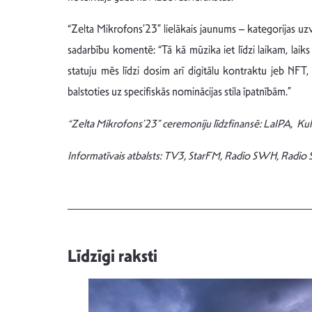
“Zelta Mikrofons’23” lielākais jaunums – kategorijas uz
sadarbību komentē: “Tā kā mūzika iet līdzi laikam, laik
statuju mēs līdzi dosim arī digitālu kontraktu jeb NFT
balstoties uz specifiskās nominācijas stila īpatnībām.”
“Zelta Mikrofons’23” ceremoniju līdzfinansē: LaIPA, Kultūr
Informatīvais atbalsts: TV3, StarFM, Radio SWH, Radio S
Līdzīgi raksti