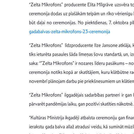
“Zelta Mikrofons” producente Elita Mīlgrāve uzsvēra t
ceremonija dodas uz plašākām telpām un rīko vērienīgu ko
būt daļai no ceremonijas. No piektdienas, 7. oktobra pl
gadabalvas-zelta-mikrofons-23-ceremonija
“Zelta Mikrofons” līdzproducente Ilze Jansone atklāja, k
tiks ieturēta pasaules šāda līmeņas šovu standartā, un, i
saka: “”Zelta Mikrofons” ir nozares līderu pasākums – notei
ceremonija notiks kopā ar skatītājiem, kuru klātbūtne 
novembrī plānojam darbu pie priekšnesumiem un klātien
“Zelta Mikrofons” ilggadējais sadarbības partneri ir gan 
pārvarēt pandēmijas laiku, gan pozitīvi skatīties nākotnē.
“Kultūras Ministrija ikgadēji atbalsta ceremoniju gan fina
ierakstu gada balva allaž atradusi veidu, kā sumināt mūzi