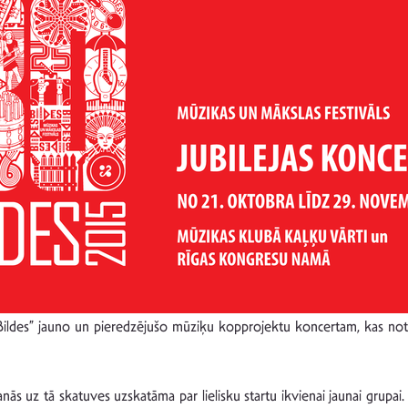
 “Bildes” jauno un pieredzējušo mūziķu kopprojektu koncertam, kas n
šanās uz tā skatuves uzskatāma par lielisku startu ikvienai jaunai grupai