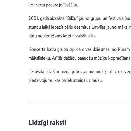
koncertu padara jo īpašāku.
2001. gadā aizsāktā “Bilžu” jauno grupu un festivālā jau
stundu laikā iepazīt pāris desmitus Latvijas jauno māksl
būtu nepieciešams krietni vairāk laika.
Koncertā katra grupa izpilda divas dziesmas, no kurām v
mākslinieku. Arī šis dažādu paaudžu mūziķu kopradīšanas a
Festivālā līdz šim piedalījušies jaunie mūziķi allaž uzsve
piedzīvojums, kas paliek atmiņā uz mūžu.
Līdzīgi raksti