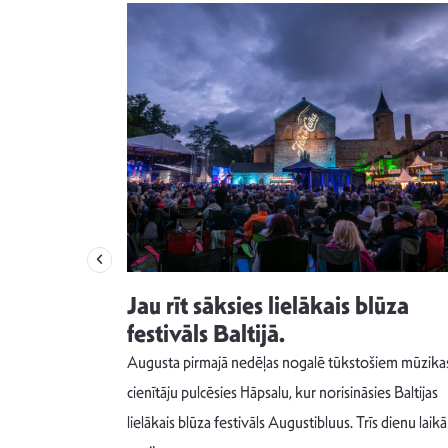
izdod
Jau rīt sāksies lielākais blūza
s nav ko
festivāls Baltijā.
Augusta pirmajā nedēļas nogalē tūkstošiem mūzika
m un spējai
cienītāju pulcēsies Hāpsalu, kur norisināsies Baltijas
 šādu noskaņu
lielākais blūza festivāls Augustibluus. Trīs dienu laikā