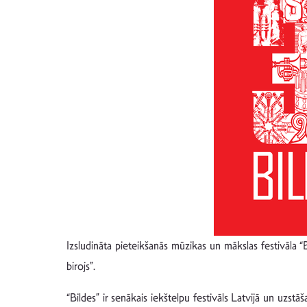
Izsludināta pieteikšanās mūzikas un mākslas festivāla
birojs”.
“Bildes” ir senākais iekštelpu festivāls Latvijā un uzstā