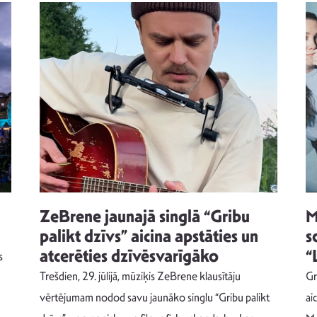
ZeBrene jaunajā singlā “Gribu
M
palikt dzīvs” aicina apstāties un
s
atcerēties dzīvēsvarīgāko
“
s
Trešdien, 29. jūlijā, mūziķis ZeBrene klausītāju
Gr
vērtējumam nodod savu jaunāko singlu “Gribu palikt
ai