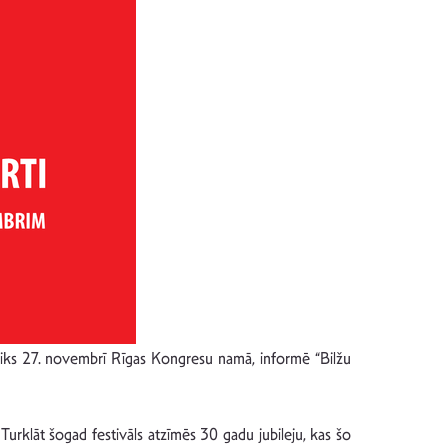
otiks 27. novembrī Rīgas Kongresu namā, informē “Bilžu
. Turklāt šogad festivāls atzīmēs 30 gadu jubileju, kas šo