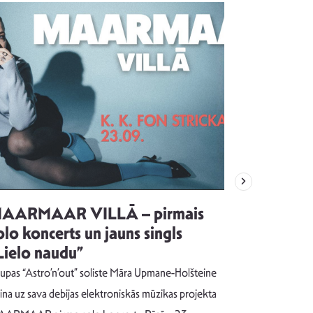
AARMAAR VILLĀ – pirmais
“Emocijas
olo koncerts un jauns singls
kļūt par
Lielo naudu”
izdod si
uzrakstī
upas “Astro’n’out” soliste Māra Upmane-Holšteine
Pēc ilgākas ra
cina uz sava debijas elektroniskās mūzikas projekta