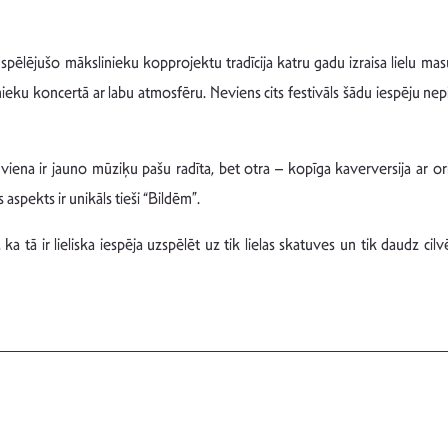
 spēlējušo mākslinieku kopprojektu tradīcija katru gadu izraisa lielu ma
inieku koncertā ar labu atmosfēru. Neviens cits festivāls šādu iespēju n
iena ir jauno mūziķu pašu radīta, bet otra – kopīga kaverversija ar ori
spekts ir unikāls tieši “Bildēm”.
r, ka tā ir lieliska iespēja uzspēlēt uz tik lielas skatuves un tik daudz c