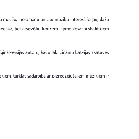
su mediju, melomānu un citu mūziķu interesi, jo ļauj dažu
epiedāvā, bet atsevišķu koncertu apmeklēšanai skatītājiem
ģinālversijas autoru, kādu labi zināmu Latvijas skatuves
ilvēkiem, turklāt sadarbība ar pieredzējušajiem mūziķiem ir