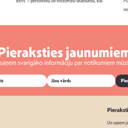
dzīvs” – personisku un filozofisku skaņdarbu, kas
MA
se
Pieraksties jaunumie
 saņem svarīgāko informāciju par notikumiem mūzi
Pie
Pierakst
Un saņem ja