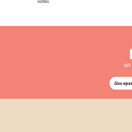
notiks
un