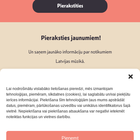
Pierakstīties
Pieraksties jaunumiem!
Un saņem jaunāko informāciju par notikumiem
Latvijas mūzikā.
Lai nodrošinātu vislabāko lietošanas pieredzi, mēs izmantojam
tehnoloģijas, piemēram, sīkdatnes (cookies), lai saglabātu un/vai piekļūtu
ierīces informācijai. Piekrišana šīm tehnoloģijām ļaus mums apstrādāt
Seko mums:
datus, piemēram, pārlūkošanas uzvedību vai unikālus identifikatorus šajā
vietnē. Nepiekrišana vai piekrišanas atsaukšana var negatīvi ietekmēt
noteiktas funkcijas un vietnes darbību.
Pieņemt