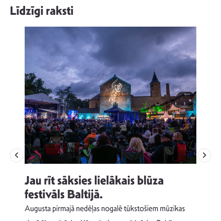
Līdzīgi raksti
Jau rīt sāksies lielākais blūza
festivāls Baltijā.
p
Augusta pirmajā nedēļas nogalē tūkstošiem mūzikas