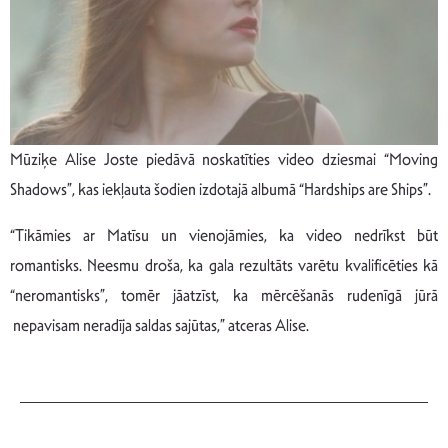
Mūziķe Alise Joste piedāvā noskatīties video dziesmai “Moving
Shadows”, kas iekļauta šodien izdotajā albumā “Hardships are Ships”.
“Tikāmies ar Matīsu un vienojāmies, ka video nedrīkst būt
romantisks. Neesmu droša, ka gala rezultāts varētu kvalificēties kā
“neromantisks”, tomēr jāatzīst, ka mērcēšanās rudenīgā jūrā
nepavisam neradīja saldas sajūtas,” atceras Alise.