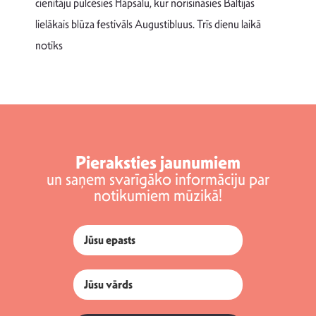
T
cienītāju pulcēsies Hāpsalu, kur norisināsies Baltijas
v
lielākais blūza festivāls Augustibluus. Trīs dienu laikā
d
notiks
Pieraksties jaunumiem
un saņem svarīgāko informāciju par
notikumiem mūzikā!