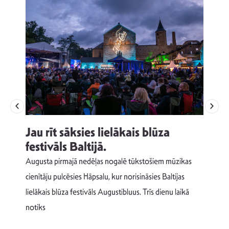
Jau rīt sāksies lielākais blūza
festivāls Baltijā.
p
Augusta pirmajā nedēļas nogalē tūkstošiem mūzikas
T
cienītāju pulcēsies Hāpsalu, kur norisināsies Baltijas
v
lielākais blūza festivāls Augustibluus. Trīs dienu laikā
d
notiks