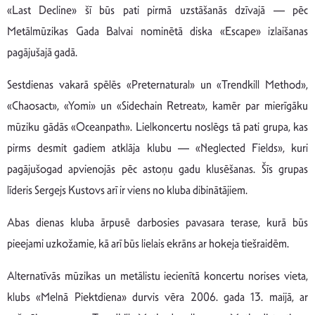
«Last Decline» šī būs pati pirmā uzstāšanās dzīvajā — pēc
Metālmūzikas Gada Balvai nominētā diska «Escape» izlaišanas
pagājušajā gadā.
Sestdienas vakarā spēlēs «Preternatural» un «Trendkill Method»,
«Chaosact», «Yomi» un «Sidechain Retreat», kamēr par mierīgāku
mūziku gādās «Oceanpath». Lielkoncertu noslēgs tā pati grupa, kas
pirms desmit gadiem atklāja klubu — «Neglected Fields», kuri
pagājušogad apvienojās pēc astoņu gadu klusēšanas. Šīs grupas
līderis Sergejs Kustovs arī ir viens no kluba dibinātājiem.
Abas dienas kluba ārpusē darbosies pavasara terase, kurā būs
pieejami uzkožamie, kā arī būs lielais ekrāns ar hokeja tiešraidēm.
Alternatīvās mūzikas un metālistu iecienītā koncertu norises vieta,
klubs «Melnā Piektdiena» durvis vēra 2006. gada 13. maijā, ar