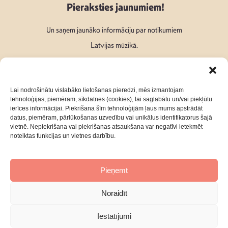
Pieraksties jaunumiem!
Un saņem jaunāko informāciju par notikumiem
Latvijas mūzikā.
Lai nodrošinātu vislabāko lietošanas pieredzi, mēs izmantojam
tehnoloģijas, piemēram, sīkdatnes (cookies), lai saglabātu un/vai piekļūtu
ierīces informācijai. Piekrišana šīm tehnoloģijām ļaus mums apstrādāt
Seko mums:
datus, piemēram, pārlūkošanas uzvedību vai unikālus identifikatorus šajā
vietnē. Nepiekrišana vai piekrišanas atsaukšana var negatīvi ietekmēt
noteiktas funkcijas un vietnes darbību.
Pieņemt
Par mums
Kontakti
Noraidīt
Privātuma Politika
Iestatījumi