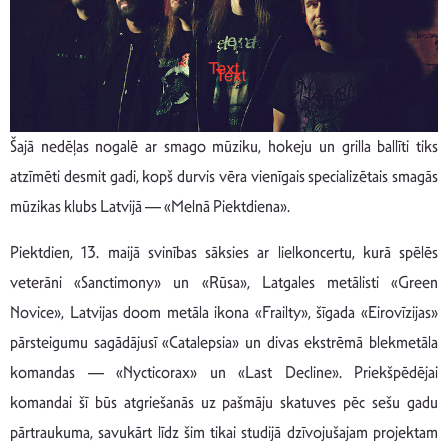
Šajā nedēļas nogalē ar smago mūziku, hokeju un grilla ballīti tiks
atzīmēti desmit gadi, kopš durvis vēra vienīgais specializētais smagās
mūzikas klubs Latvijā — «Melnā Piektdiena».
Piektdien, 13. maijā svinības sāksies ar lielkoncertu, kurā spēlēs
veterāni «Sanctimony» un «Rūsa», Latgales metālisti «Green
Novice», Latvijas doom metāla ikona «Frailty», šīgada «Eirovīzijas»
pārsteigumu sagādājusī «Catalepsia» un divas ekstrēmā blekmetāla
komandas — «Nycticorax» un «Last Decline». Priekšpēdējai
komandai šī būs atgriešanās uz pašmāju skatuves pēc sešu gadu
pārtraukuma, savukārt līdz šim tikai studijā dzīvojušajam projektam