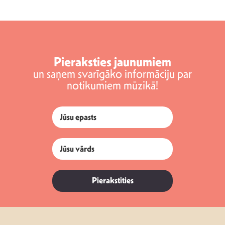
Pieraksties jaunumiem
un saņem svarīgāko informāciju par
notikumiem mūzikā!
Pierakstīties