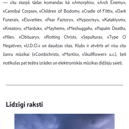
— citu starpā tādas komandas kā «Amorphis», «Arch Enemy»,
«Cannibal Corpse», «Children of Bodom», «Cradle of Filth», «Dark
Funeral», «Eluveitie», «Fear Factory», «Hypocrisy», «Kataklysm»,
«Kreator», «Marduk», «Mayhem», «Meshuggah», «Napalm Death»,
«Nile», «Obituary», «Rotting Christ», «Sepultura», «Type O
Negative», «U.D.O.» un daudzas citas. Klubs ir atvērts arī visu citu
žanru mūzikai («Combichrist», «Mortiis», «Skullflower» u.c.), šeit
notikušas pat teātra izrādes un elektroniskās mūzikas dīdžeju saieti.
Līdzīgi raksti