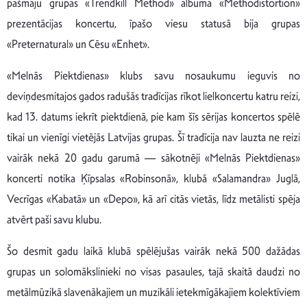
pašmāju grupas «Trendkill Method» albuma «Methodistortion»
prezentācijas koncertu, īpašo viesu statusā bija grupas
«Preternatural» un Cēsu «Enhet».
«Melnās Piektdienas» klubs savu nosaukumu ieguvis no
deviņdesmitajos gados radušās tradīcijas rīkot lielkoncertu katru reizi,
kad 13. datums iekrīt piektdienā, pie kam šīs sērijas koncertos spēlē
tikai un vienīgi vietējās Latvijas grupas. Šī tradīcija nav lauzta ne reizi
vairāk nekā 20 gadu garumā — sākotnēji «Melnās Piektdienas»
koncerti notika Ķīpsalas «Robinsonā», klubā «Salamandra» Juglā,
Vecrīgas «Kabatā» un «Depo», kā arī citās vietās, līdz metālisti spēja
atvērt paši savu klubu.
Šo desmit gadu laikā klubā spēlējušas vairāk nekā 500 dažādas
grupas un solomākslinieki no visas pasaules, tajā skaitā daudzi no
metālmūzikā slavenākajiem un muzikāli ietekmīgākajiem kolektīviem