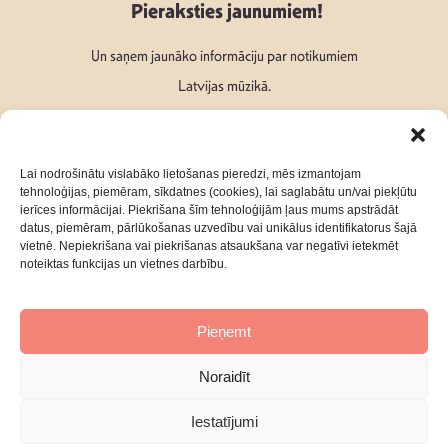
Pieraksties jaunumiem!
Un saņem jaunāko informāciju par notikumiem
Latvijas mūzikā.
Lai nodrošinātu vislabāko lietošanas pieredzi, mēs izmantojam
tehnoloģijas, piemēram, sīkdatnes (cookies), lai saglabātu un/vai piekļūtu
ierīces informācijai. Piekrišana šīm tehnoloģijām ļaus mums apstrādāt
Seko mums:
datus, piemēram, pārlūkošanas uzvedību vai unikālus identifikatorus šajā
vietnē. Nepiekrišana vai piekrišanas atsaukšana var negatīvi ietekmēt
noteiktas funkcijas un vietnes darbību.
Pieņemt
Par mums
Kontakti
Noraidīt
Privātuma Politika
Iestatījumi