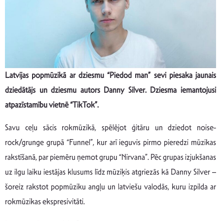
Latvijas popmūzikā ar dziesmu “Piedod man” sevi piesaka jaunais
dziedātājs un dziesmu autors Danny Silver. Dziesma iemantojusi
atpazīstamību vietnē “TikTok”.
Savu ceļu sācis rokmūzikā, spēlējot ģitāru un dziedot noise-
rock/grunge grupā “Funnel”, kur arī ieguvis pirmo pieredzi mūzikas
rakstīšanā, par piemēru ņemot grupu “Nirvana”. Pēc grupas izjukšanas
uz ilgu laiku iestājas klusums līdz mūziķis atgriezās kā Danny Silver –
šoreiz rakstot popmūziku angļu un latviešu valodās, kuru izpilda ar
rokmūzikas ekspresivitāti.