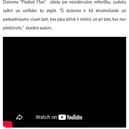
Dziesma “Piedod Man” stāsta par neizdevušos mīlestību, zudušo
saikni un cerībām to atgūt. “Šī dziesma ir kā atvainošanās un
paskaidrojums visam tam, kas pāra dzīvē ir noticis un arī tam, kas nav
piedzīvots,” skaidro autors.