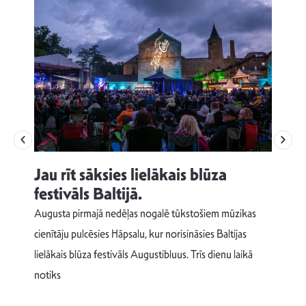
Jau rīt sāksies lielākais blūza
festivāls Baltijā.
p
Augusta pirmajā nedēļas nogalē tūkstošiem mūzikas
T
cienītāju pulcēsies Hāpsalu, kur norisināsies Baltijas
v
lielākais blūza festivāls Augustibluus. Trīs dienu laikā
d
notiks