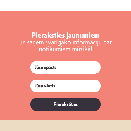
Pieraksties jaunumiem
un saņem svarīgāko informāciju par
notikumiem mūzikā!
Pierakstīties