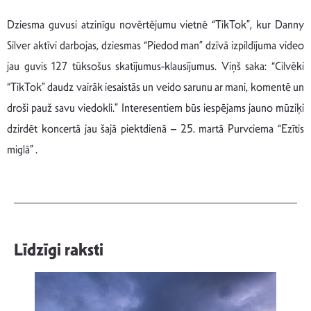
Dziesma guvusi atzinīgu novērtējumu vietnē “TikTok”, kur Danny
Silver aktīvi darbojas, dziesmas “Piedod man” dzīvā izpildījuma video
jau guvis 127 tūksošus skatījumus-klausījumus. Viņš saka: “Cilvēki
“TikTok” daudz vairāk iesaistās un veido sarunu ar mani, komentē un
droši pauž savu viedokli.” Interesentiem būs iespējams jauno mūziķi
dzirdēt koncertā jau šajā piektdienā – 25. martā Purvciema “Ezītis
miglā” .
Līdzīgi raksti