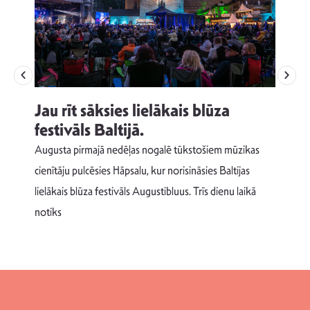
Jau rīt sāksies lielākais blūza
festivāls Baltijā.
p
Augusta pirmajā nedēļas nogalē tūkstošiem mūzikas
T
cienītāju pulcēsies Hāpsalu, kur norisināsies Baltijas
v
lielākais blūza festivāls Augustibluus. Trīs dienu laikā
d
notiks