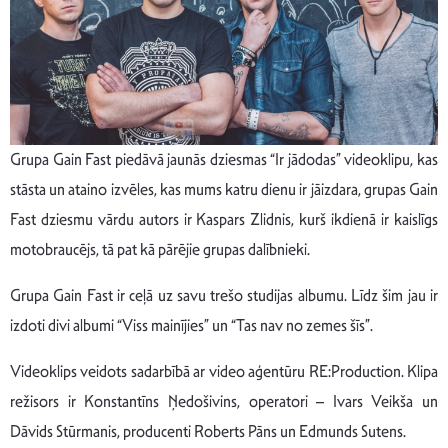
Grupa Gain Fast piedāvā jaunās dziesmas “Ir jādodas” videoklipu, kas
stāsta un ataino izvēles, kas mums katru dienu ir jāizdara, grupas Gain
Fast dziesmu vārdu autors ir Kaspars Zlidnis, kurš ikdienā ir kaislīgs
motobraucējs, tā pat kā pārējie grupas dalībnieki.
Grupa Gain Fast ir ceļā uz savu trešo studijas albumu. Līdz šim jau ir
izdoti divi albumi “Viss mainījies” un “Tas nav no zemes šīs”.
Videoklips veidots sadarbībā ar video aģentūru RE:Production. Klipa
režisors ir Konstantīns Ņedošivins, operatori – Ivars Veikša un
Dāvids Stūrmanis, producenti Roberts Pāns un Edmunds Sutens.