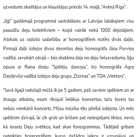
uzvedums skatītājus un klausītājus priecēs 14. maijā, “Arēnā Rīga”.
„Iļģi” gaidāmajā programmā sastrādāsies ar Latvijas labākajiem visu
paaudžu deju kolektīviem – kopā vairāk nekā 1000 dejotājiem.
Atskats uz radošo sadarbību ar horeogrāfiem notiks divās daļās.
Pirmajā daļā izdejos divus desmitus deju horeogrāfa Jāņa Purviņa
vadībā, savukārt otrajā – būs skatāma daļa no deju lieluzveduma, Iļģu
opusa ar Raiņa dzeju “Spēlēju, dancoju”, ko horeogrāfa Agra
Daņiļeviča vadībā izdejos deju grupa „Dzirnas” un TDA „Vektors”.
“Savā ilgajā radošajā mūžā ik pa 5 gadiem, paši saviem spēkiem un ar
draugu atbalstu, esam rīkojuši lielākus koncertus, taču šoreiz tas
nebūs vienkārši koncerts. Mūsu mūzika tiks pilnībā izdejota. Un mēs
spēlēsim dzīvajā, lai cik grūti un brīžam pat neiespējami liktos; nevis
kā ierasts Deju svētkos, kad skan fonogrammas. Tādējādi gribam
pateikties horeogrāfiem, kurus dažādos laikos ir uzrunājusi un