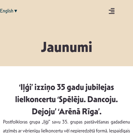
English▼
Jaunumi
‘Iļģi’ izziņo 35 gadu jubilejas
lielkoncertu ‘Spēlēju. Dancoju.
Dejoju’ ‘Arēnā Rīga’.
Postfolkloras grupa „Iļģi” savu 35. grupas pastāvēšanas gadadienu
atzīmēs ar vērienīgu lielkoncertu vēl nepieredzētā formā. Iespaidīgais