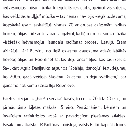
iedvesmojusi mūsu mūzika. Ir ieguldīts liels darbs, apzinot visas dejas,
kas veidotas ar „Iļģu” mūziku – tas nemaz nav bijis viegls uzdevums;
kopskaitā esam saskaitījuši vismaz 70 ar grupas dziesmām radītas
horeogrāfijas. Līdz ar to varam apgalvot, ka Iļģi ir grupa, kuras mūzika
visbiežāk iedvesmojusi jaundeju radīšanas procesu Latvijā. Esam
aicinājuši Jāni Purviņu no lielā dziesmu daudzuma atlasīt labākās
horeogrāfijas un koordinēt tautas deju ansambļus, kas tās izpildīs.
Savukārt Agris Daņiļevičs atjaunos “Spēlēju, dancoju” iestudējumu,
ko 2005. gadā veidoja Skolēnu Dziesmu un deju svētkiem,” par
gaidāmo notikumu stāsta Ilga Reizniece.
Biļetes pieejamas „Biļešu servisa” kasēs, to cenas 20 līdz 30 eiro, un
pirmās simts biļetes maksās 15 eiro. Pensionāriem, bērniem un
invalīdiem ratiņkrēslos kopā ar pavadoņiem pieejamas atlaides.
Pasākumu atbalsta LR Kultūras ministrija, Valsts kultūrkapitāla fonds