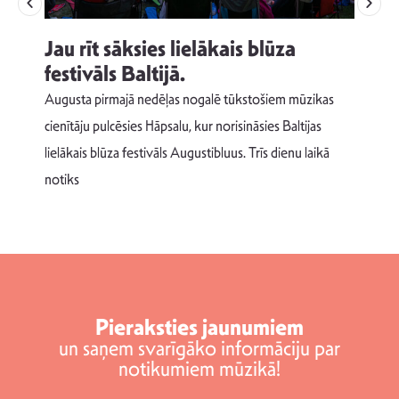
Jau rīt sāksies lielākais blūza
festivāls Baltijā.
p
Augusta pirmajā nedēļas nogalē tūkstošiem mūzikas
T
cienītāju pulcēsies Hāpsalu, kur norisināsies Baltijas
v
lielākais blūza festivāls Augustibluus. Trīs dienu laikā
d
notiks
Pieraksties jaunumiem
un saņem svarīgāko informāciju par
notikumiem mūzikā!