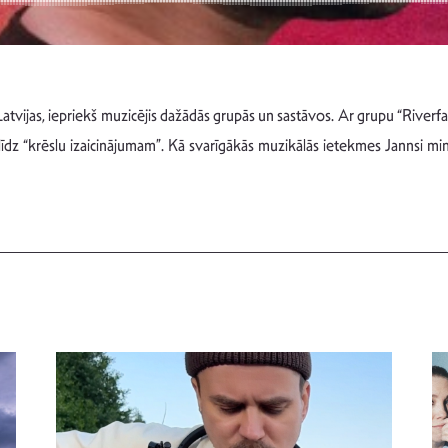
o Latvijas, iepriekš muzicējis dažādās grupās un sastāvos. Ar grupu “Riverfal
ot līdz “krēslu izaicinājumam”. Kā svarīgākās muzikālās ietekmes Jannsi 