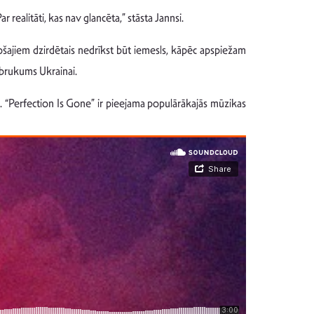
 realitāti, kas nav glancēta,” stāsta Jannsi.
jošajiem dzirdētais nedrīkst būt iemesls, kāpēc apspiežam
uzbrukums Ukrainai.
s. “Perfection Is Gone” ir pieejama populārākajās mūzikas