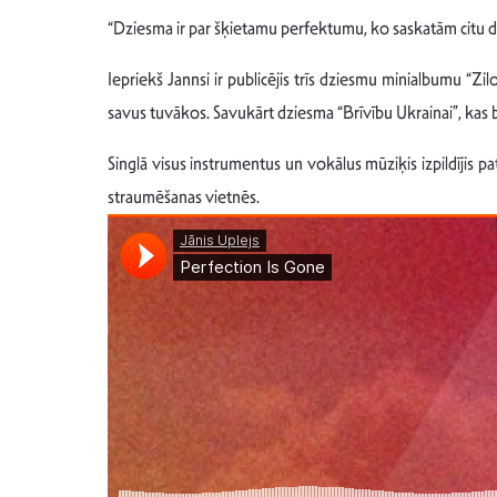
“Dziesma ir par šķietamu perfektumu, ko saskatām citu dzīvē
Iepriekš Jannsi ir publicējis trīs dziesmu minialbumu “Z
savus tuvākos. Savukārt dziesma “Brīvību Ukrainai”, kas bi
Singlā visus instrumentus un vokālus mūziķis izpildījis 
straumēšanas vietnēs.