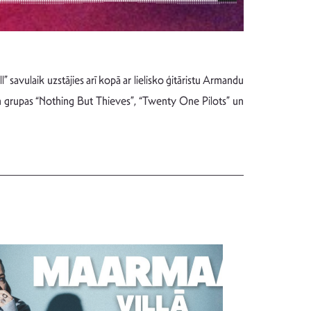
l” savulaik uzstājies arī kopā ar lielisko ģitāristu Armandu
min grupas “Nothing But Thieves”, “Twenty One Pilots” un