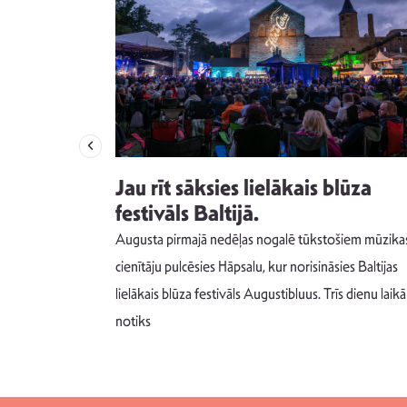
izdod
Jau rīt sāksies lielākais blūza
s nav ko
festivāls Baltijā.
Augusta pirmajā nedēļas nogalē tūkstošiem mūzika
m un spējai
cienītāju pulcēsies Hāpsalu, kur norisināsies Baltijas
 šādu noskaņu
lielākais blūza festivāls Augustibluus. Trīs dienu laikā
notiks