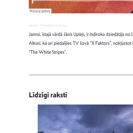
Jannsi
·
Perfection Is Gone
Jannsi, īstajā vārdā Jānis Uplejs, ir indīroka dziedātājs n
Alksni, kā arī piedalījies TV šovā “X Faktors”, nokļūst
“The White Stripes”.
Līdzīgi raksti