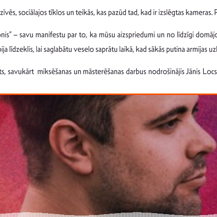
s, sociālajos tīklos un teikās, kas pazūd tad, kad ir izslēgtas kameras. Par
ilonis” – savu manifestu par to, ka mūsu aizspriedumi un no līdzīgi domā
ja līdzeklis, lai saglabātu veselo saprātu laikā, kad sākās putina armijas 
pats, savukārt miksēšanas un māsterēšanas darbus nodrošinājis Jānis Loc