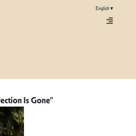
English▼
fection Is Gone”