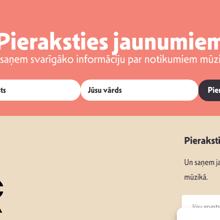
Pieraksties jaunumie
 saņem svarīgāko informāciju par notikumiem mūzi
Pie
Pierakst
Un saņem ja
mūzikā.