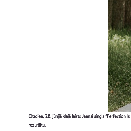
Otrdien, 28. jūnijā klajā laists Jannsi singls “Perfection 
rezultātu.