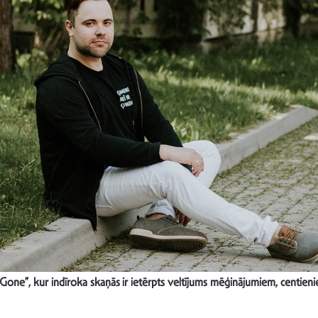
Is Gone”, kur indīroka skaņās ir ietērpts
veltījums mēģinājumiem, centienie