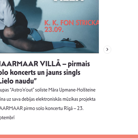
AARMAAR VILLĀ – pirmais
“Emocijas
olo koncerts un jauns singls
kļūt par
Lielo naudu”
izdod si
uzrakstī
upas “Astro’n’out” soliste Māra Upmane-Holšteine
Pēc ilgākas ra
cina uz sava debijas elektroniskās mūzikas projekta
dziesmu autors
ARMAAR pirmo solo koncertu Rīgā – 23.
singlu “NESA
ptembrī