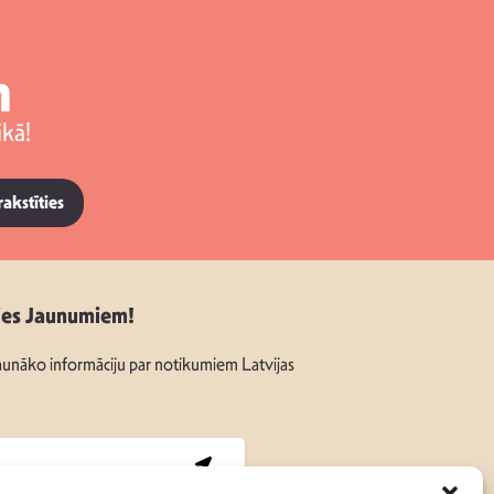
m
kā!
rakstīties
ies Jaunumiem!
unāko informāciju par notikumiem Latvijas