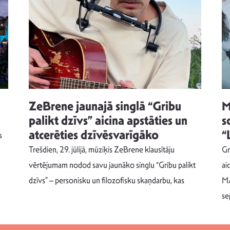
ZeBrene jaunajā singlā “Gribu
M
palikt dzīvs” aicina apstāties un
s
atcerēties dzīvēsvarīgāko
“
s
Trešdien, 29. jūlijā, mūziķis ZeBrene klausītāju
Gr
vērtējumam nodod savu jaunāko singlu “Gribu palikt
ai
dzīvs” – personisku un filozofisku skaņdarbu, kas
MA
se