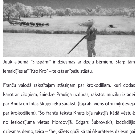
Juuk albumā “Sikspārņi” ir dziesmas ar dzeju bērniem. Starp tām
iemaldījies arī “Kro Kro” – teksts ar īpašu stāstu.
Franču valodā rakstītajam stāstiņam par krokodiliem, kuri dodas
karot ar ziloņiem, Sniedze Prauliņa uzdūrās, rakstot mūziku izrādei
par Knuta un Intas Skujenieku saraksti (tajā abi viens otru mīļi dēvēja
par krokodiliem). “Šo franču tekstu Knuts bija rakstījis kādā vēstulē
no ieslodzījuma vietas Mordovijā. Edgars Šubrovskis, izdzirdējis
dziesmas demo, teica – “hei, sižets gluži kā tai Akurāteres dziesmiņai