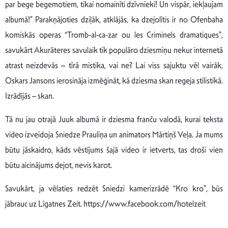
par bege begemotiem, tikai nomainīti dzīvnieki! Un vispār, iekļaujam
albumā!” Parakņājoties dziļāk, atklājās, ka dzejolītis ir no Ofenbaha
komiskās operas “Tromb-al-ca-zar ou les Criminels dramatiques”,
savukārt Akurāteres savulaik tik populāro dziesmiņu nekur internetā
atrast neizdevās – tīrā mistika, vai ne? Lai viss sajuktu vēl vairāk,
Oskars Jansons ierosināja izmēģināt, kā dziesma skan regeja stilistikā.
Izrādījās – skan.
Tā nu jau otrajā Juuk albumā ir dziesma franču valodā, kurai teksta
video izveidoja Sniedze Prauliņa un animators Mārtiņš Veļa. Ja mums
būtu jāskaidro, kāds vēstījums šajā video ir ietverts, tas droši vien
būtu aicinājums dejot, nevis karot.
Savukārt, ja vēlaties redzēt Sniedzi kamerizrādē “Kro kro”, būs
jābrauc uz Līgatnes Zeit. https://www.facebook.com/hotelzeit