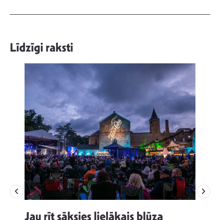
Līdzīgi raksti
Jau rīt sāksies lielākais blūza