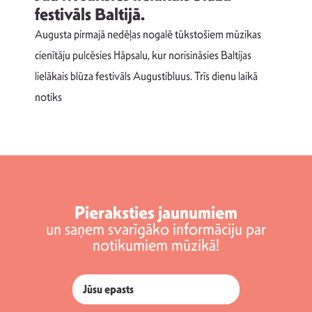
festivāls Baltijā.
p
Augusta pirmajā nedēļas nogalē tūkstošiem mūzikas
T
cienītāju pulcēsies Hāpsalu, kur norisināsies Baltijas
v
lielākais blūza festivāls Augustibluus. Trīs dienu laikā
d
notiks
Pieraksties jaunumiem
un saņem svarīgāko informāciju par
notikumiem mūzikā!