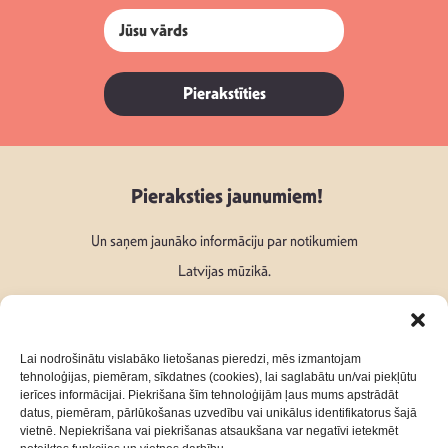
Pierakstīties
Pieraksties jaunumiem!
Un saņem jaunāko informāciju par notikumiem
Latvijas mūzikā.
Lai nodrošinātu vislabāko lietošanas pieredzi, mēs izmantojam
tehnoloģijas, piemēram, sīkdatnes (cookies), lai saglabātu un/vai piekļūtu
ierīces informācijai. Piekrišana šīm tehnoloģijām ļaus mums apstrādāt
Seko mums:
datus, piemēram, pārlūkošanas uzvedību vai unikālus identifikatorus šajā
vietnē. Nepiekrišana vai piekrišanas atsaukšana var negatīvi ietekmēt