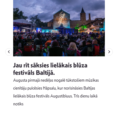
Jau rīt sāksies lielākais blūza
festivāls Baltijā.
p
Augusta pirmajā nedēļas nogalē tūkstošiem mūzikas
T
cienītāju pulcēsies Hāpsalu, kur norisināsies Baltijas
v
lielākais blūza festivāls Augustibluus. Trīs dienu laikā
d
notiks