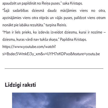
apaudzēt un papildināt no Reiņa puses.” saka Kristaps.
“Šajā sadarbības dziesmā daudz mācījāmies viens no otra,
apzinājāmies viens otra stiprās un vājās puses, palīdzot viens otram
nonākt pie labāka rezultāta.” turpina Reinis.
“Man ir liels prieks, ka izdevās izveidot dziesmu, kurai ir nozīme –
dziesmu, kuras vārdi nav tukša skaņa.” Papildina Kristaps.
https://www.youtube.com/watch?
si=Bsdec5WmkEi3y_xm&v=IJYM7nKDPxo&feature=youtu.be
Līdzīgi raksti