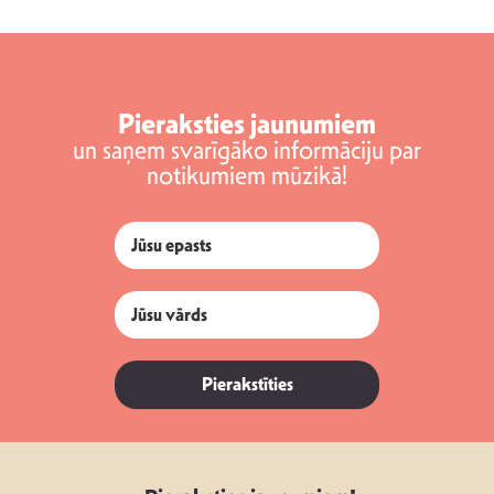
Pieraksties jaunumiem
un saņem svarīgāko informāciju par
notikumiem mūzikā!
Pierakstīties