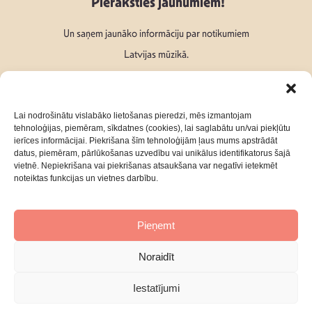
Pieraksties jaunumiem!
Un saņem jaunāko informāciju par notikumiem
Latvijas mūzikā.
Lai nodrošinātu vislabāko lietošanas pieredzi, mēs izmantojam
tehnoloģijas, piemēram, sīkdatnes (cookies), lai saglabātu un/vai piekļūtu
ierīces informācijai. Piekrišana šīm tehnoloģijām ļaus mums apstrādāt
Seko mums:
datus, piemēram, pārlūkošanas uzvedību vai unikālus identifikatorus šajā
vietnē. Nepiekrišana vai piekrišanas atsaukšana var negatīvi ietekmēt
noteiktas funkcijas un vietnes darbību.
Pieņemt
Par mums
Kontakti
Noraidīt
Privātuma Politika
Iestatījumi