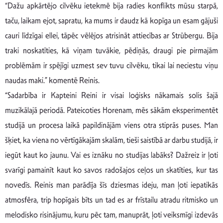
“Dažu apkārtējo cilvēku ietekmē bija radies konflikts mūsu starpā,
taču, laikam ejot, sapratu, ka mums ir daudz kā kopīga un esam gājuši
cauri līdzīgai ellei, tāpēc vēlējos atrisināt attiecības ar Strūbergu. Bija
traki noskatīties, kā viņam tuvākie, pēdiņās, draugi pie pirmajām
problēmām ir spējīgi uzmest sev tuvu cilvēku, tikai lai neciestu viņu
naudas maki.” komentē Reinis.
“Sadarbība ir Kapteini Reini ir visai loģisks nākamais solis šajā
muzikālajā periodā. Pateicoties Horenam, mēs sākām eksperimentēt
studijā un procesa laikā papildinājām viens otra stiprās puses. Man
šķiet, ka viena no vērtīgākajām skalām, tieši saistībā ar darbu studijā, ir
iegūt kaut ko jaunu. Vai es iznāku no studijas labāks? Dažreiz ir ļoti
svarīgi pamainīt kaut ko savos radošajos ceļos un skatīties, kur tas
novedīs. Reinis man parādīja šīs dziesmas ideju, man ļoti iepatikās
atmosfēra, trip hopīgais bīts un tad es ar frīstailu atradu ritmisko un
melodisko risinājumu, kuru pēc tam, manuprāt, ļoti veiksmīgi izdevās